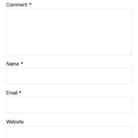
Comment
*
Name
*
Email
*
Website