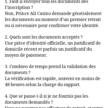
1. Faut-il envoyer tous les documents dès
l’inscription ?
Non, Prince Ali Casino demande généralement
les documents au moment d’un premier retrait
ou si nécessaire pour confirmer votre identité.
2. Quels sont les documents acceptés ?
Une pièce d’identité officielle, un justificatif de
domicile récent et parfois un justificatif du
moyen de paiement.
3. Combien de temps prend la validation des
documents ?
La vérification est rapide, souvent en moins de
48 heures selon la charge du support.
4. Que se passe-t-il si je ne fournis pas les
documents demandés ?