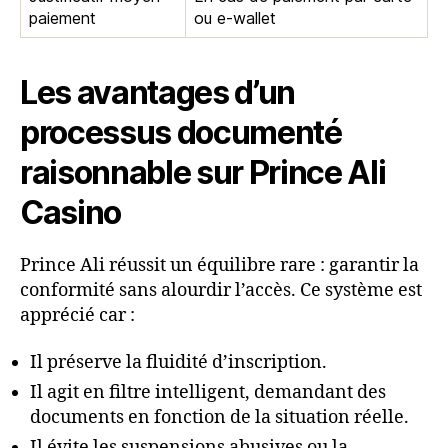
paiement
ou e-wallet
Les avantages d’un
processus documenté
raisonnable sur Prince Ali
Casino
Prince Ali réussit un équilibre rare : garantir la
conformité sans alourdir l’accès. Ce système est
apprécié car :
Il préserve la fluidité d’inscription.
Il agit en filtre intelligent, demandant des
documents en fonction de la situation réelle.
Il évite les suspensions abusives ou la