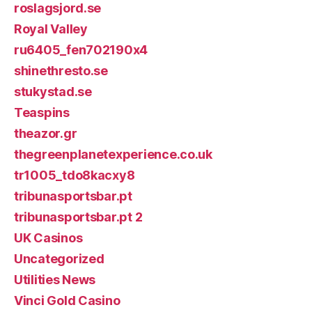
roslagsjord.se
Royal Valley
ru6405_fen702190x4
shinethresto.se
stukystad.se
Teaspins
theazor.gr
thegreenplanetexperience.co.uk
tr1005_tdo8kacxy8
tribunasportsbar.pt
tribunasportsbar.pt 2
UK Casinos
Uncategorized
Utilities News
Vinci Gold Casino