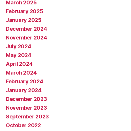
March 2025
February 2025
January 2025
December 2024
November 2024
July 2024
May 2024
April 2024
March 2024
February 2024
January 2024
December 2023
November 2023
September 2023
October 2022