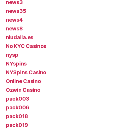
news3
news35
news4
news8
niudalia.es
No KYC Casinos
nysp
NYspins
NYSpins Casino
Online Casino
Ozwin Casino
pack003
pack006
pack018
pack019