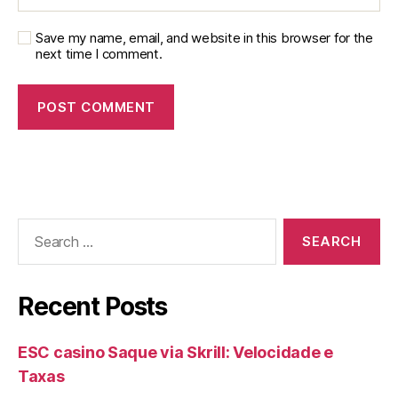
Save my name, email, and website in this browser for the
next time I comment.
Search
for:
Recent Posts
ESC casino Saque via Skrill: Velocidade e
Taxas