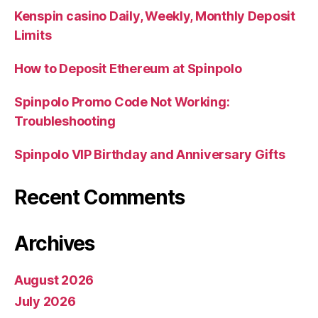
Kenspin casino Daily, Weekly, Monthly Deposit
Limits
How to Deposit Ethereum at Spinpolo
Spinpolo Promo Code Not Working:
Troubleshooting
Spinpolo VIP Birthday and Anniversary Gifts
Recent Comments
Archives
August 2026
July 2026