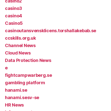
casino2
casino3
casino4
Casino5
casinoutansvensklicens.torshallakebab.se
ccskills.org.uk
Channel News
Cloud News
Data Protection News
e
fightcampwarberg.se
gambling platform
hanami.se
hanami.sesv-se
HR News