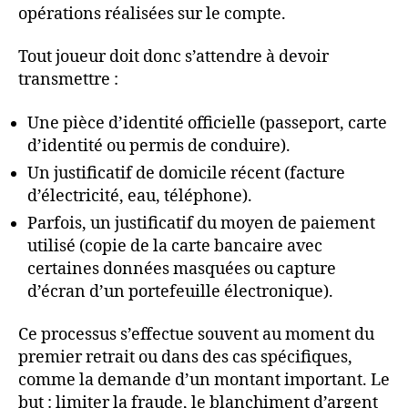
opérations réalisées sur le compte.
Tout joueur doit donc s’attendre à devoir
transmettre :
Une pièce d’identité officielle (passeport, carte
d’identité ou permis de conduire).
Un justificatif de domicile récent (facture
d’électricité, eau, téléphone).
Parfois, un justificatif du moyen de paiement
utilisé (copie de la carte bancaire avec
certaines données masquées ou capture
d’écran d’un portefeuille électronique).
Ce processus s’effectue souvent au moment du
premier retrait ou dans des cas spécifiques,
comme la demande d’un montant important. Le
but : limiter la fraude, le blanchiment d’argent