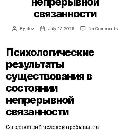
непрерывной
связанности
on
By
dev
July 17, 2026
No Comments
Post
Post
Психо
author
date
резул
суще
Психологические
в
сост
результаты
непр
существования в
связа
состоянии
непрерывной
связанности
Сегодняшний человек пребывает в