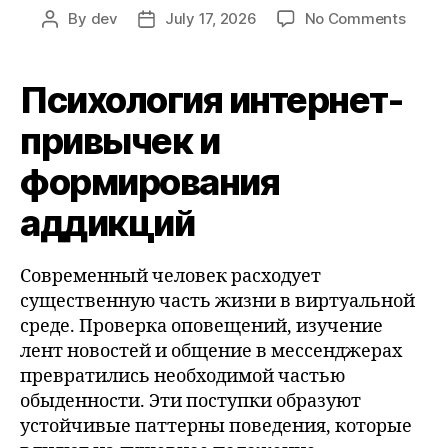
on
By
dev
July 17, 2026
No Comments
Post
Post
Психо
author
date
интер
прив
Психология интернет-
и
форм
привычек и
адди
формирования
аддикций
Современный человек расходует
существенную часть жизни в виртуальной
среде. Проверка оповещений, изучение
лент новостей и общение в мессенджерах
превратились необходимой частью
обыденности. Эти поступки образуют
устойчивые паттерны поведения, которые