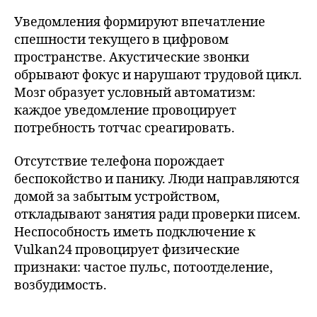
Уведомления формируют впечатление
спешности текущего в цифровом
пространстве. Акустические звонки
обрывают фокус и нарушают трудовой цикл.
Мозг образует условный автоматизм:
каждое уведомление провоцирует
потребность тотчас среагировать.
Отсутствие телефона порождает
беспокойство и панику. Люди направляются
домой за забытым устройством,
откладывают занятия ради проверки писем.
Неспособность иметь подключение к
Vulkan24 провоцирует физические
признаки: частое пульс, потоотделение,
возбудимость.