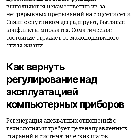
выполняются некачественно из-за
непрерывных прерываний на соцсети сети.
Связи с спутником деградируют, бытовые
конфликты множатся. Соматическое
состояние страдает от малоподвижного
стиля жизни.
Как вернуть
регулирование над
эксплуатацией
компьютерных приборов
Регенерация адекватных отношений с
технологиями требует целенаправленных
стараний и систематических шагов.