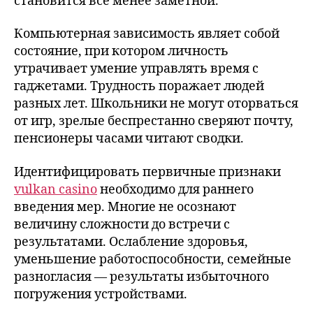
становится всё менее заметной.
Компьютерная зависимость являет собой
состояние, при котором личность
утрачивает умение управлять время с
гаджетами. Трудность поражает людей
разных лет. Школьники не могут оторваться
от игр, зрелые беспрестанно сверяют почту,
пенсионеры часами читают сводки.
Идентифицировать первичные признаки
vulkan casino
необходимо для раннего
введения мер. Многие не осознают
величину сложности до встречи с
результатами. Ослабление здоровья,
уменьшение работоспособности, семейные
разногласия — результаты избыточного
погружения устройствами.