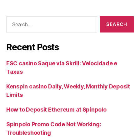
Search
for:
Recent Posts
ESC casino Saque via Skrill: Velocidade e
Taxas
Kenspin casino Daily, Weekly, Monthly Deposit
Limits
How to Deposit Ethereum at Spinpolo
Spinpolo Promo Code Not Working:
Troubleshooting