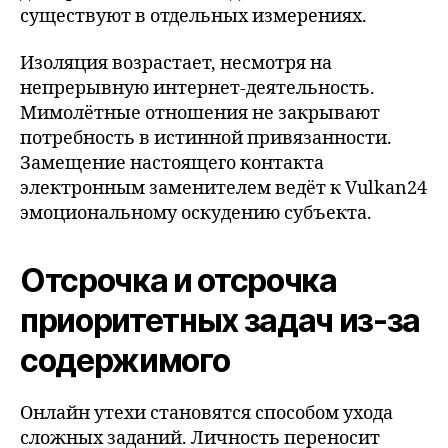
существуют в отдельных измерениях.
Изоляция возрастает, несмотря на
непрерывную интернет-деятельность.
Мимолётные отношения не закрывают
потребность в истинной привязанности.
Замещение настоящего контакта
электронным заменителем ведёт к Vulkan24
эмоциональному оскудению субъекта.
Отсрочка и отсрочка
приоритетных задач из-за
содержимого
Онлайн утехи становятся способом ухода
сложных заданий. Личность переносит