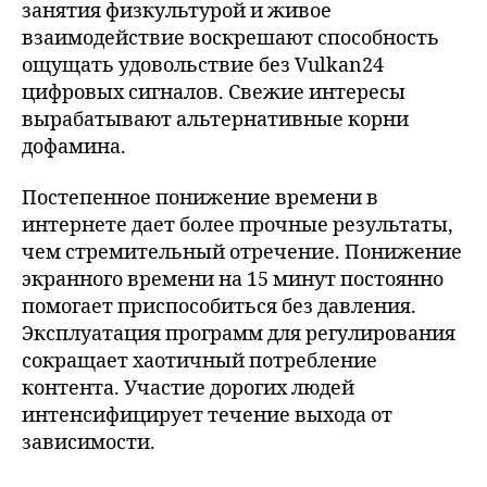
занятия физкультурой и живое
взаимодействие воскрешают способность
ощущать удовольствие без Vulkan24
цифровых сигналов. Свежие интересы
вырабатывают альтернативные корни
дофамина.
Постепенное понижение времени в
интернете дает более прочные результаты,
чем стремительный отречение. Понижение
экранного времени на 15 минут постоянно
помогает приспособиться без давления.
Эксплуатация программ для регулирования
сокращает хаотичный потребление
контента. Участие дорогих людей
интенсифицирует течение выхода от
зависимости.