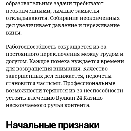
образовательные задачи пребывают
неоконченными, личные замыслы
откладываются. Собирание неоконченных
дел увеличивает давление и переживание
вины.
Работоспособность сокращается из-за
постоянного переключения между трудом и
досугом. Каждое помеха нуждается времени
для возвращения внимания. Качество
завершённых дел снижается, недочёты
становятся частыми. Профессиональные
возможности теряются из-за неспособности
устоять влечению Вулкан 24 Казино
нескончаемого ручья контента.
Начальные признаки