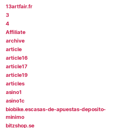
13artfair.fr
3
4
Affiliate
archive
article
article16
article17
article19
articles
asino1
asino1c
biobike.escasas-de-apuestas-deposito-
minimo
bitzshop.se