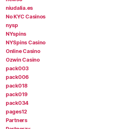
niudalia.es
No KYC Casinos
nysp
NYspins
NYSpins Casino
Online Casino
Ozwin Casino
pack003
pack006
pack018
pack019
pack034
pages12
Partners
Partnerzy