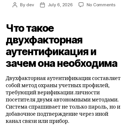
on
By
dev
July 6, 2026
No Comments
Post
Post
Что
author
date
такое
двухф
Что такое
аутен
и
двухфакторная
зачем
аутентификация и
она
необ
зачем она необходима
Двухфакторная аутентификация составляет
собой метод охраны учетных профилей,
требующий верификации личности
посетителя двумя автономными методами.
Система спрашивает не только пароль, но и
добавочное подтверждение через иной
канал связи или прибор.