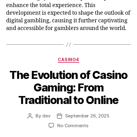
enhance the total experience. This
development is expected to shape the outlook of
digital gambling, causing it further captivating
and accessible for gamblers around the world.
Categories
CASINO4
The Evolution of Casino
Gaming: From
Traditional to Online
By
dev
September 26, 2025
Post
Post
author
date
on
No Comments
The