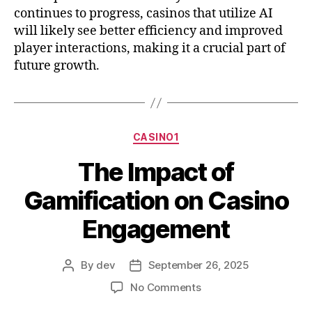
continues to progress, casinos that utilize AI
will likely see better efficiency and improved
player interactions, making it a crucial part of
future growth.
Categories
CASINO1
The Impact of
Gamification on Casino
Engagement
By
dev
September 26, 2025
Post
Post
author
date
on
No Comments
The