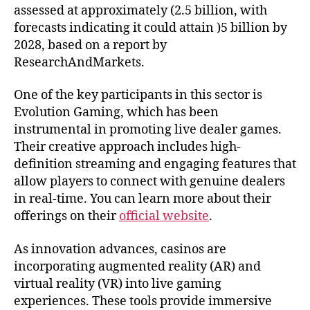
assessed at approximately
(2.5 billion, with
and
forecasts indicating it could attain )
Innovations
5 billion by
2028, based on a report by
ResearchAndMarkets.
One of the key participants in this sector is
Evolution Gaming, which has been
instrumental in promoting live dealer games.
Their creative approach includes high-
definition streaming and engaging features that
allow players to connect with genuine dealers
in real-time. You can learn more about their
offerings on their
official website
.
As innovation advances, casinos are
incorporating augmented reality (AR) and
virtual reality (VR) into live gaming
experiences. These tools provide immersive