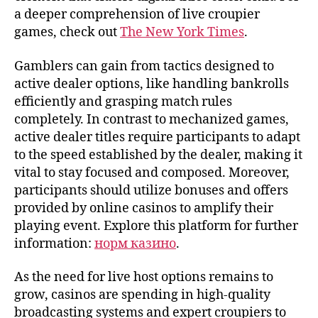
a deeper comprehension of live croupier
games, check out
The New York Times
.
Gamblers can gain from tactics designed to
active dealer options, like handling bankrolls
efficiently and grasping match rules
completely. In contrast to mechanized games,
active dealer titles require participants to adapt
to the speed established by the dealer, making it
vital to stay focused and composed. Moreover,
participants should utilize bonuses and offers
provided by online casinos to amplify their
playing event. Explore this platform for further
information:
норм казино
.
As the need for live host options remains to
grow, casinos are spending in high-quality
broadcasting systems and expert croupiers to