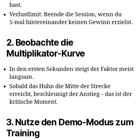
hast.
Verlustlimit: Beende die Session, wenn du
5‑mal hintereinander keinen Gewinn erzielst.
2. Beobachte die
Multiplikator‑Kurve
In den ersten Sekunden steigt der Faktor meist
langsam.
Sobald das Huhn die Mitte der Strecke
erreicht, beschleunigt der Anstieg – das ist der
kritische Moment.
3. Nutze den Demo‑Modus zum
Training