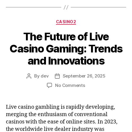
Categories
CASINO2
The Future of Live
Casino Gaming: Trends
and Innovations
By
dev
September 26, 2025
Post
Post
author
date
on
No Comments
The
Future
of
Live casino gambling is rapidly developing,
Live
merging the enthusiasm of conventional
Casino
casinos with the ease of online sites. In 2023,
Gaming:
the worldwide live dealer industry was
Trends