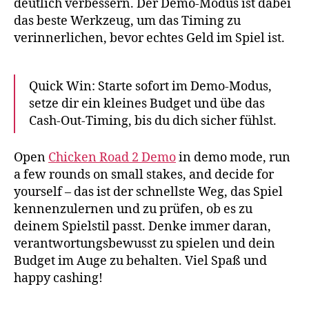
deutlich verbessern. Der Demo‑Modus ist dabei
das beste Werkzeug, um das Timing zu
verinnerlichen, bevor echtes Geld im Spiel ist.
Quick Win: Starte sofort im Demo‑Modus,
setze dir ein kleines Budget und übe das
Cash‑Out‑Timing, bis du dich sicher fühlst.
Open
Chicken Road 2 Demo
in demo mode, run
a few rounds on small stakes, and decide for
yourself – das ist der schnellste Weg, das Spiel
kennenzulernen und zu prüfen, ob es zu
deinem Spielstil passt. Denke immer daran,
verantwortungsbewusst zu spielen und dein
Budget im Auge zu behalten. Viel Spaß und
happy cashing!