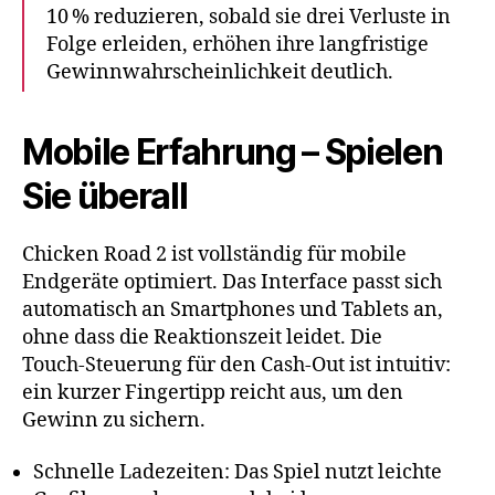
10 % reduzieren, sobald sie drei Verluste in
Folge erleiden, erhöhen ihre langfristige
Gewinnwahrscheinlichkeit deutlich.
Mobile Erfahrung – Spielen
Sie überall
Chicken Road 2 ist vollständig für mobile
Endgeräte optimiert. Das Interface passt sich
automatisch an Smartphones und Tablets an,
ohne dass die Reaktionszeit leidet. Die
Touch‑Steuerung für den Cash‑Out ist intuitiv:
ein kurzer Fingertipp reicht aus, um den
Gewinn zu sichern.
Schnelle Ladezeiten: Das Spiel nutzt leichte