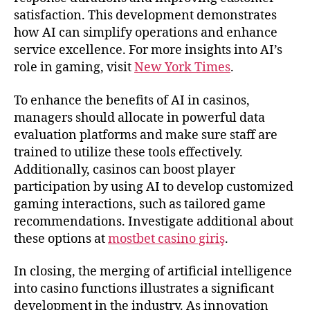
satisfaction. This development demonstrates
how AI can simplify operations and enhance
service excellence. For more insights into AI’s
role in gaming, visit
New York Times
.
To enhance the benefits of AI in casinos,
managers should allocate in powerful data
evaluation platforms and make sure staff are
trained to utilize these tools effectively.
Additionally, casinos can boost player
participation by using AI to develop customized
gaming interactions, such as tailored game
recommendations. Investigate additional about
these options at
mostbet casino giriş
.
In closing, the merging of artificial intelligence
into casino functions illustrates a significant
development in the industry. As innovation