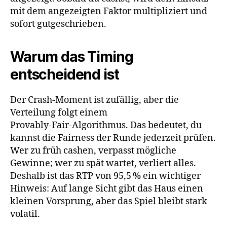
mit dem angezeigten Faktor multipliziert und
sofort gutgeschrieben.
Warum das Timing
entscheidend ist
Der Crash‑Moment ist zufällig, aber die
Verteilung folgt einem
Provably‑Fair‑Algorithmus. Das bedeutet, du
kannst die Fairness der Runde jederzeit prüfen.
Wer zu früh cashen, verpasst mögliche
Gewinne; wer zu spät wartet, verliert alles.
Deshalb ist das RTP von 95,5 % ein wichtiger
Hinweis: Auf lange Sicht gibt das Haus einen
kleinen Vorsprung, aber das Spiel bleibt stark
volatil.