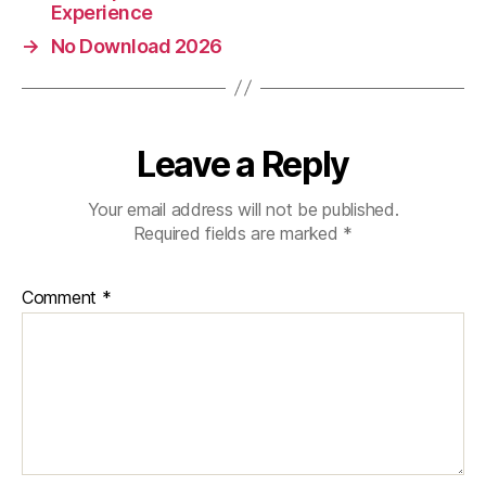
Experience
→
No Download 2026
Leave a Reply
Your email address will not be published.
Required fields are marked
*
Comment
*