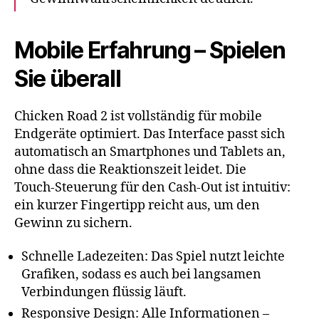
Mobile Erfahrung – Spielen
Sie überall
Chicken Road 2 ist vollständig für mobile
Endgeräte optimiert. Das Interface passt sich
automatisch an Smartphones und Tablets an,
ohne dass die Reaktionszeit leidet. Die
Touch‑Steuerung für den Cash‑Out ist intuitiv:
ein kurzer Fingertipp reicht aus, um den
Gewinn zu sichern.
Schnelle Ladezeiten: Das Spiel nutzt leichte
Grafiken, sodass es auch bei langsamen
Verbindungen flüssig läuft.
Responsive Design: Alle Informationen –