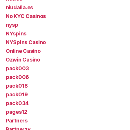
niudalia.es
No KYC Casinos
nysp
NYspins
NYSpins Casino
Online Casino
Ozwin Casino
pack003
pack006
pack018
pack019
pack034
pages12
Partners
Partnerzy