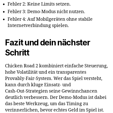
Fehler 2: Keine Limits setzen.
Fehler 3: Demo‑Modus nicht nutzen.
Fehler 4: Auf Mobilgeräten ohne stabile
Internetverbindung spielen.
Fazit und dein nächster
Schritt
Chicken Road 2 kombiniert einfache Steuerung,
hohe Volatilität und ein transparentes
Provably‑Fair‑System. Wer das Spiel versteht,
kann durch kluge Einsatz‑ und
Cash‑Out‑Strategien seine Gewinnchancen
deutlich verbessern. Der Demo‑Modus ist dabei
das beste Werkzeug, um das Timing zu
verinnerlichen, bevor echtes Geld im Spiel ist.