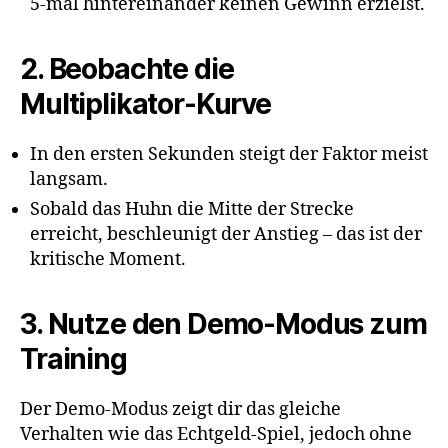
5‑mal hintereinander keinen Gewinn erzielst.
2. Beobachte die
Multiplikator‑Kurve
In den ersten Sekunden steigt der Faktor meist
langsam.
Sobald das Huhn die Mitte der Strecke
erreicht, beschleunigt der Anstieg – das ist der
kritische Moment.
3. Nutze den Demo‑Modus zum
Training
Der Demo‑Modus zeigt dir das gleiche
Verhalten wie das Echtgeld‑Spiel, jedoch ohne