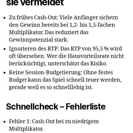
sie vermeidet
Zu frühes Cash‑Out: Viele Anfänger sichern
den Gewinn bereits bei 1,2‑ bis 1,5‑fachen
Multiplikator. Das reduziert das
Gewinnpotenzial stark.
Ignorieren des RTP: Das RTP von 95,5 % wird
oft übersehen. Wer die Hausvorteilsrate nicht
berücksichtigt, unterschätzt das Risiko.
Keine Session‑Budgetierung: Ohne festes
Budget kann das Spiel schnell teuer werden,
gerade weil es so schnelllebig ist.
Schnellcheck – Fehlerliste
Fehler 1: Cash‑Out bei zu niedrigem
Multiplikator.