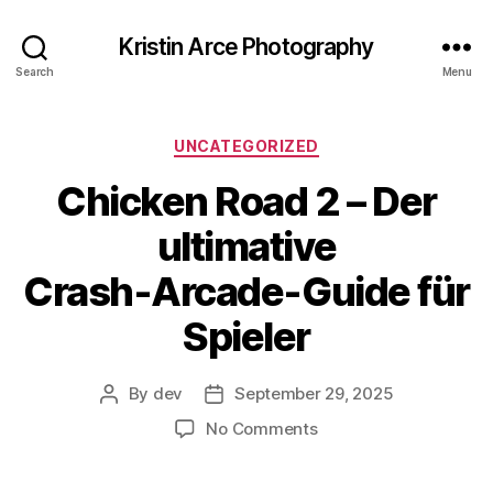
Kristin Arce Photography
Search
Menu
Categories
UNCATEGORIZED
Chicken Road 2 – Der
ultimative
Crash‑Arcade‑Guide für
Spieler
By
dev
September 29, 2025
Post
Post
author
date
on
No Comments
Chicken
Road