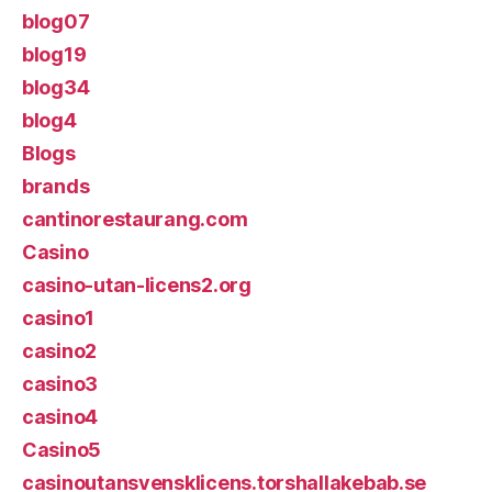
blog07
blog19
blog34
blog4
Blogs
brands
cantinorestaurang.com
Casino
casino-utan-licens2.org
casino1
casino2
casino3
casino4
Casino5
casinoutansvensklicens.torshallakebab.se