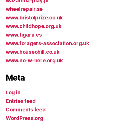
wazamba-play.pl
wheelrepair.se
www.bristolprize.co.uk
www.childhope.org.uk
www.figara.es
www.foragers-association.org.uk
www.houseohill.co.uk
www.no-w-here.org.uk
Meta
Log in
Entries feed
Comments feed
WordPress.org