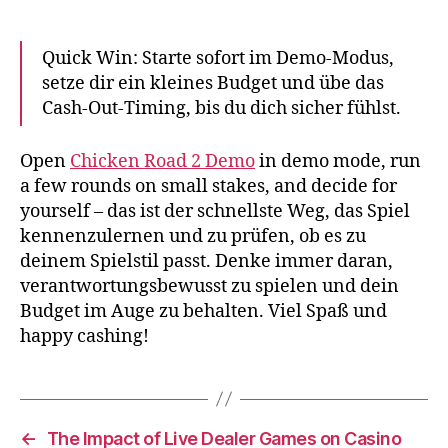
Quick Win: Starte sofort im Demo‑Modus,
setze dir ein kleines Budget und übe das
Cash‑Out‑Timing, bis du dich sicher fühlst.
Open
Chicken Road 2 Demo
in demo mode, run
a few rounds on small stakes, and decide for
yourself – das ist der schnellste Weg, das Spiel
kennenzulernen und zu prüfen, ob es zu
deinem Spielstil passt. Denke immer daran,
verantwortungsbewusst zu spielen und dein
Budget im Auge zu behalten. Viel Spaß und
happy cashing!
←
The Impact of Live Dealer Games on Casino