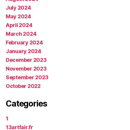
July 2024
May 2024
April 2024
March 2024
February 2024
January 2024
December 2023
November 2023
September 2023
October 2022
Categories
1
13artfair.fr