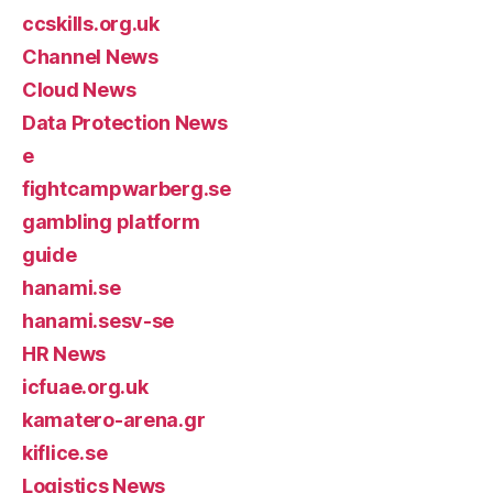
ccskills.org.uk
Channel News
Cloud News
Data Protection News
e
fightcampwarberg.se
gambling platform
guide
hanami.se
hanami.sesv-se
HR News
icfuae.org.uk
kamatero-arena.gr
kiflice.se
Logistics News