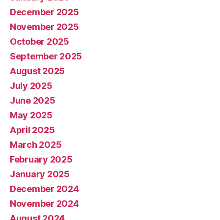
December 2025
November 2025
October 2025
September 2025
August 2025
July 2025
June 2025
May 2025
April 2025
March 2025
February 2025
January 2025
December 2024
November 2024
August 2024