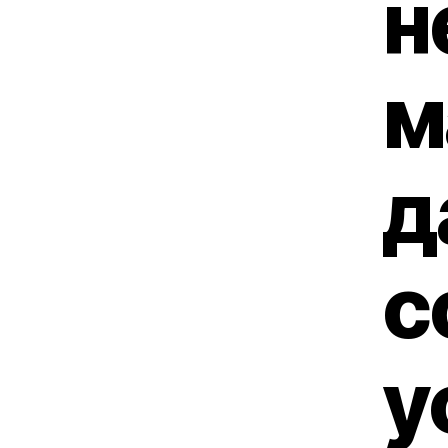
н
м
д
с
у