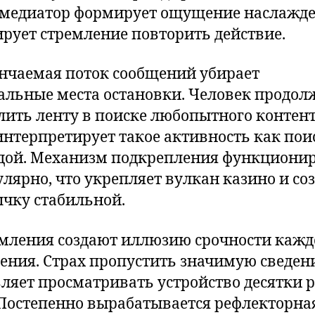
медиатор формирует ощущение наслажде
рует стремление повторить действие.
нчаемая поток сообщений убирает
альные места остановки. Человек продол
лить ленту в поиске любопытного контент
интерпретирует такое активность как пои
дой. Механизм подкрепления функциони
улярно, что укрепляет вулкан казино и со
чку стабильной.
мления создают иллюзию срочности кажд
ения. Страх пропустить значимую сведен
вляет просматривать устройство десятки р
 Постепенно вырабатывается рефлекторна