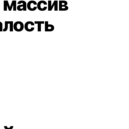
 массив
алость
ему
рерывный
сив
ных
даёт
алость
га