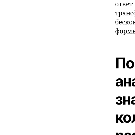
ответ
транс
беско
формы
По
ан
зн
ко