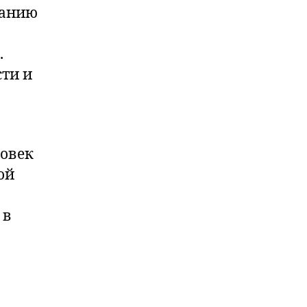
ванию
.
ти и
ловек
ой
 в