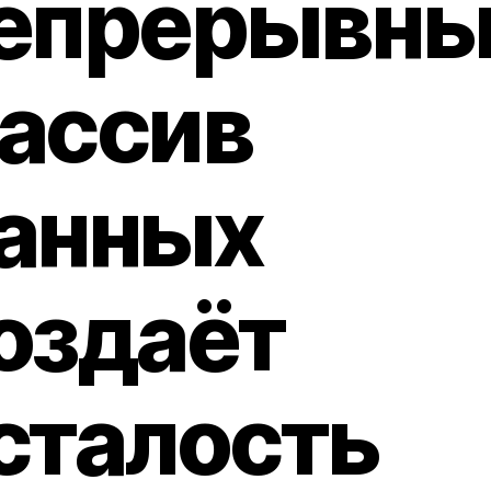
епрерывн
ассив
анных
оздаёт
сталость