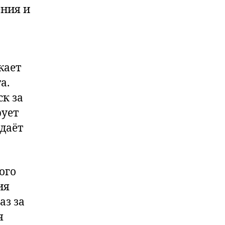
ния и
жает
а.
ск за
рует
здаёт
ого
ия
аз за
я