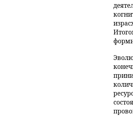
деяте
когни
израс
Итого
форм
Эволю
конеч
прини
колич
ресур
состо
прово