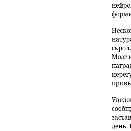
нейро
форми
Неско
натур
скрол
Мозг 
награ
нерег
привы
Уведо
сообщ
заста
день.