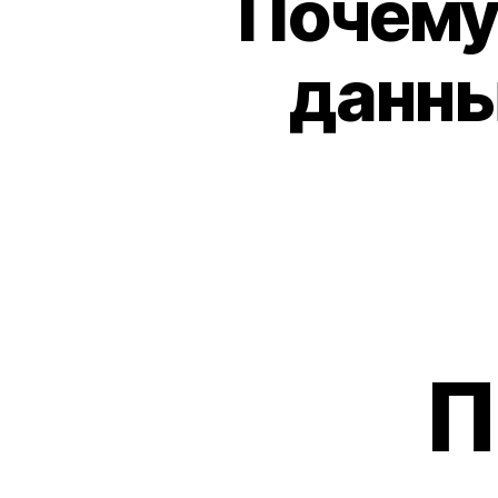
Почему
данны
П