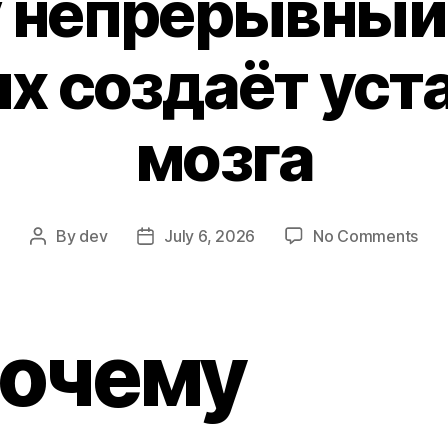
 непрерывный
х создаёт уст
мозга
on
By
dev
July 6, 2026
No Comments
Post
Post
Поч
author
date
неп
мас
дан
очему
соз
уст
моз