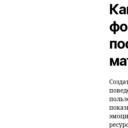
Ка
фо
по
ма
Созда
повед
польз
показ
эмоци
ресур