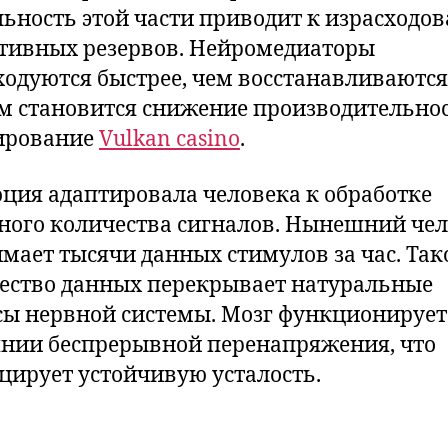
льность этой части приводит к израсходо
тивных резервов. Нейромедиаторы
ходуются быстрее, чем восстанавливаются
м становится снижение производительнос
ирование
Vulkan casino
.
ция адаптировала человека к обработке
ного количества сигналов. Нынешний че
мает тысячи данных стимулов за час. Так
ество данных перекрывает натуральные
сы нервной системы. Мозг функционирует
янии беспрерывной перенапряжения, что
цирует устойчивую усталость.