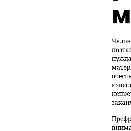
м
Челов
поэта
нужда
матер
обесп
извес
непре
закан
Префр
внима