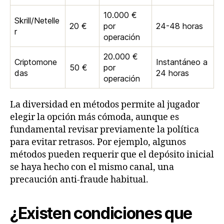
10.000 €
Skrill/Netelle
20 €
por
24-48 horas
r
operación
20.000 €
Criptomone
Instantáneo a
50 €
por
das
24 horas
operación
La diversidad en métodos permite al jugador
elegir la opción más cómoda, aunque es
fundamental revisar previamente la política
para evitar retrasos. Por ejemplo, algunos
métodos pueden requerir que el depósito inicial
se haya hecho con el mismo canal, una
precaución anti-fraude habitual.
¿Existen condiciones que