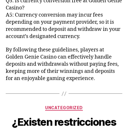
Q5: Is currency conversion free at Golden Genie
Casino?
A5: Currency conversion may incur fees
depending on your payment provider, so it is
recommended to deposit and withdraw in your
account’s designated currency.
By following these guidelines, players at
Golden Genie Casino can effectively handle
deposits and withdrawals without paying fees,
keeping more of their winnings and deposits
for an enjoyable gaming experience.
Categories
UNCATEGORIZED
¿Existen restricciones