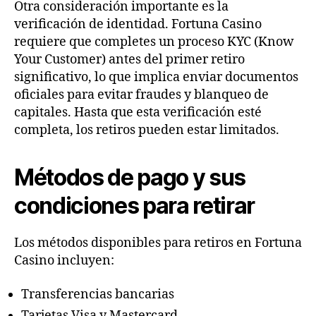
Otra consideración importante es la
verificación de identidad. Fortuna Casino
requiere que completes un proceso KYC (Know
Your Customer) antes del primer retiro
significativo, lo que implica enviar documentos
oficiales para evitar fraudes y blanqueo de
capitales. Hasta que esta verificación esté
completa, los retiros pueden estar limitados.
Métodos de pago y sus
condiciones para retirar
Los métodos disponibles para retiros en Fortuna
Casino incluyen:
Transferencias bancarias
Tarjetas Visa y Mastercard