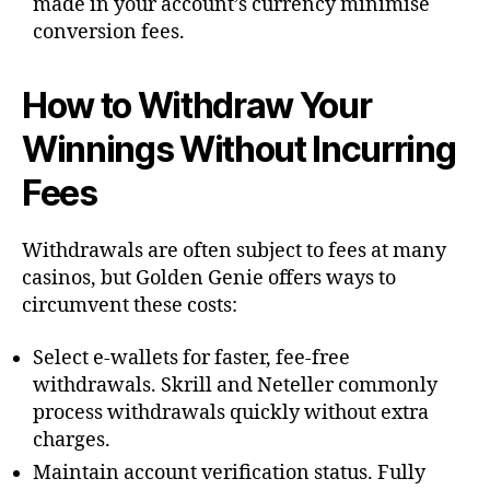
made in your account’s currency minimise
conversion fees.
How to Withdraw Your
Winnings Without Incurring
Fees
Withdrawals are often subject to fees at many
casinos, but Golden Genie offers ways to
circumvent these costs:
Select e-wallets for faster, fee-free
withdrawals. Skrill and Neteller commonly
process withdrawals quickly without extra
charges.
Maintain account verification status. Fully