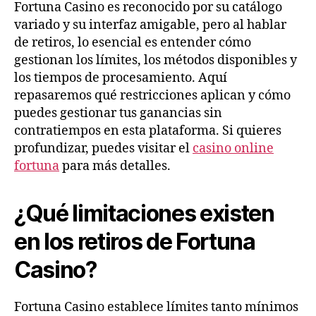
Fortuna Casino es reconocido por su catálogo
variado y su interfaz amigable, pero al hablar
de retiros, lo esencial es entender cómo
gestionan los límites, los métodos disponibles y
los tiempos de procesamiento. Aquí
repasaremos qué restricciones aplican y cómo
puedes gestionar tus ganancias sin
contratiempos en esta plataforma. Si quieres
profundizar, puedes visitar el
casino online
fortuna
para más detalles.
¿Qué limitaciones existen
en los retiros de Fortuna
Casino?
Fortuna Casino establece límites tanto mínimos