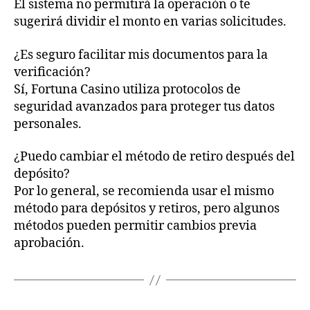
El sistema no permitirá la operación o te
sugerirá dividir el monto en varias solicitudes.
¿Es seguro facilitar mis documentos para la
verificación?
Sí, Fortuna Casino utiliza protocolos de
seguridad avanzados para proteger tus datos
personales.
¿Puedo cambiar el método de retiro después del
depósito?
Por lo general, se recomienda usar el mismo
método para depósitos y retiros, pero algunos
métodos pueden permitir cambios previa
aprobación.