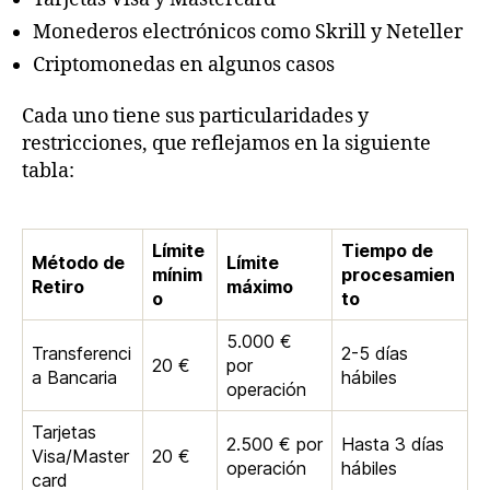
Monederos electrónicos como Skrill y Neteller
Criptomonedas en algunos casos
Cada uno tiene sus particularidades y
restricciones, que reflejamos en la siguiente
tabla:
Límite
Tiempo de
Método de
Límite
mínim
procesamien
Retiro
máximo
o
to
5.000 €
Transferenci
2-5 días
20 €
por
a Bancaria
hábiles
operación
Tarjetas
2.500 € por
Hasta 3 días
Visa/Master
20 €
operación
hábiles
card