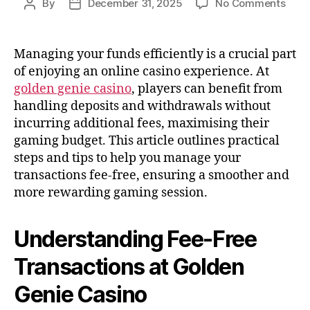
on
By
December 31, 2025
No Comments
Post
Post
How
author
date
to
Hand
Managing your funds efficiently is a crucial part
Depo
of enjoying an online casino experience. At
and
golden genie casino
, players can benefit from
With
handling deposits and withdrawals without
With
incurring additional fees, maximising their
Fees
gaming budget. This article outlines practical
at
Gold
steps and tips to help you manage your
Geni
transactions fee-free, ensuring a smoother and
Casi
more rewarding gaming session.
Understanding Fee-Free
Transactions at Golden
Genie Casino