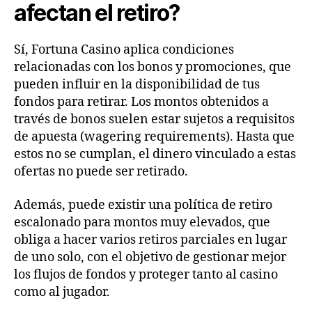
afectan el retiro?
Sí, Fortuna Casino aplica condiciones
relacionadas con los bonos y promociones, que
pueden influir en la disponibilidad de tus
fondos para retirar. Los montos obtenidos a
través de bonos suelen estar sujetos a requisitos
de apuesta (wagering requirements). Hasta que
estos no se cumplan, el dinero vinculado a estas
ofertas no puede ser retirado.
Además, puede existir una política de retiro
escalonado para montos muy elevados, que
obliga a hacer varios retiros parciales en lugar
de uno solo, con el objetivo de gestionar mejor
los flujos de fondos y proteger tanto al casino
como al jugador.