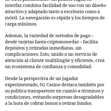
interfaz combina facilidad de uso con un diseño
atractivo y adaptado tanto a escritorio como a
móvil. La navegación es rápida y los tiempos de
carga mínimos.
Además, la variedad de métodos de pago –
desde tarjetas hasta criptomonedas – facilita
depósitos y retiradas inmediatas, sin
complicaciones. Esto, unido a un servicio de
atención al cliente multilingüe y eficiente, crea
un ecosistema de confianza y comodidad.
Desde la perspectiva de un jugador
experimentado, SG Casino destaca también por
su política transparente en cuanto a términos y
condiciones, evitando sorpresas desagradables
a la hora de cobrar bonos o retirar fondos.