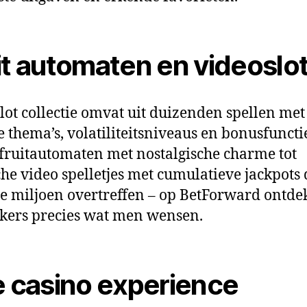
it automaten en videoslo
lot collectie omvat uit duizenden spellen met
e thema’s, volatiliteitsniveaus en bonusfuncti
fruitautomaten met nostalgische charme tot
che video spelletjes met cumulatieve jackpots 
e miljoen overtreffen – op BetForward ontd
kers precies wat men wensen.
e casino experience