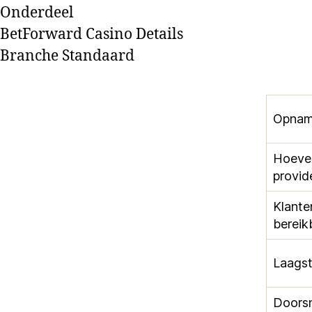
Onderdeel
BetForward Casino Details
Branche Standaard
Opnam
Hoeve
provid
Klante
bereik
Laagst
Doors