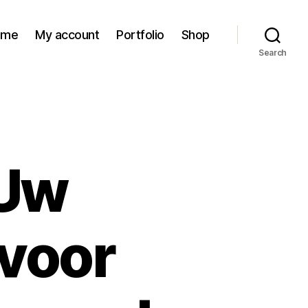
ome
My account
Portfolio
Shop
Search
 Uw
 voor