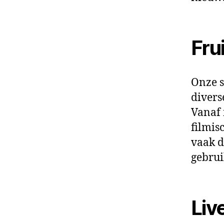
Fru
Onze s
divers
Vanaf 
filmis
vaak d
gebrui
Liv