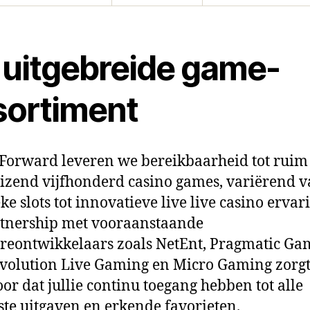
 uitgebreide game-
sortiment
tForward leveren we bereikbaarheid tot ruim
izend vijfhonderd casino games, variërend 
eke slots tot innovatieve live live casino ervar
tnership met vooraanstaande
reontwikkelaars zoals NetEnt, Pragmatic Ga
Evolution Live Gaming en Micro Gaming zorg
or dat jullie continu toegang hebben tot alle
te uitgaven en erkende favorieten.