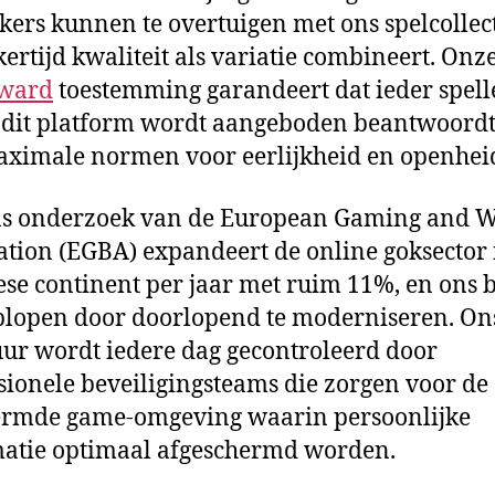
kers kunnen te overtuigen met ons spelcollect
jkertijd kwaliteit als variatie combineert. Onz
rward
toestemming garandeert dat ieder spell
 dit platform wordt aangeboden beantwoord
aximale normen voor eerlijkheid en openhei
ns onderzoek van de European Gaming and 
ation (EGBA) expandeert de online goksector 
se continent per jaar met ruim 11%, en ons b
lopen door doorlopend te moderniseren. Ons
uur wordt iedere dag gecontroleerd door
sionele beveiligingsteams die zorgen voor de
ermde game-omgeving waarin persoonlijke
atie optimaal afgeschermd worden.