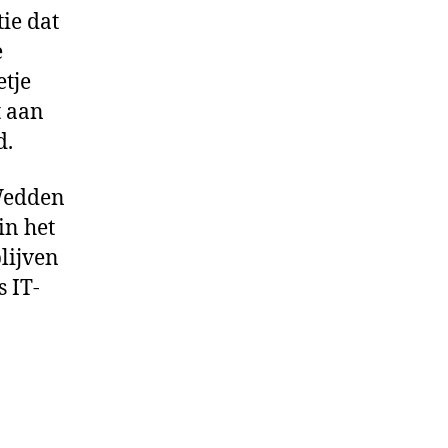
ie dat
e
etje
t aan
d.
Wedden
in het
lijven
 IT-