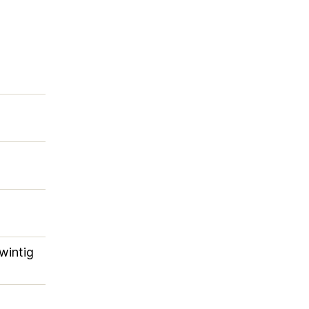
twintig