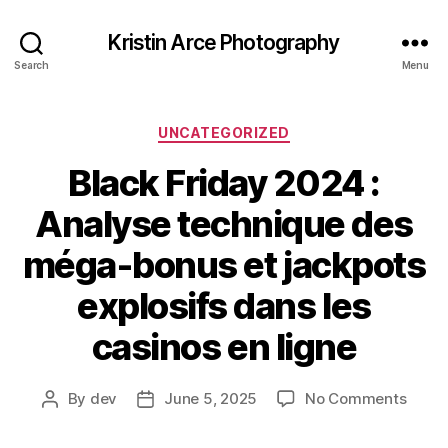
Kristin Arce Photography
Search
Menu
Categories
UNCATEGORIZED
Black Friday 2024 :
Analyse technique des
méga‑bonus et jackpots
explosifs dans les
casinos en ligne
on
By
dev
June 5, 2025
No Comments
Post
Post
Black
author
date
Frida