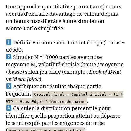
Une approche quantitative permet aux joueurs
avertis d’extraire davantage de valeur depuis
un bonus massif grâce à une simulation
Monte‑Carlo simplifiée :
Définir B comme montant total reçu (bonus +
dépôt).
Simuler N =10 000 parties avec mise
moyenne M, volatilité choisie (haute / moyenne
/ basse) selon jeu cible (exemple :
Book of Dead
vs
Mega Joker
).
Appliquer au résultat chaque partie
l’équation
Capital_final = Capital_initial × (1 +
.
RTP - HouseEdge) ^ Nombre_de_mains
Calculer la distribution percentile pour
identifier quelle proportion atteint ou dépasse
le seuil requis par les exigences de mise
(
).
Wagering_total = B × Multiplier