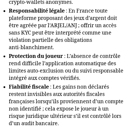
crypto‑wallets anonymes.
Responsabilité légale
: En France toute
plateforme proposant des jeux d’argent doit
être agréée par l’ARJEL/ANJ ; offrir un accès
sans KYC peut être interprété comme une
violation partielle des obligations
anti‑blanchiment.
Protection du joueur
: L’absence de contrôle
rend difficile l’application automatique des
limites auto‑exclusion ou du suivi responsable
intégré aux comptes vérifiés.
Fiabilité fiscale
: Les gains non déclarés
restent invisibles aux autorités fiscales
françaises lorsqu’ils proviennent d’un compte
non identifié ; cela expose le joueur à un
risque juridique ultérieur s’il est contrôlé lors
d’un audit bancaire.