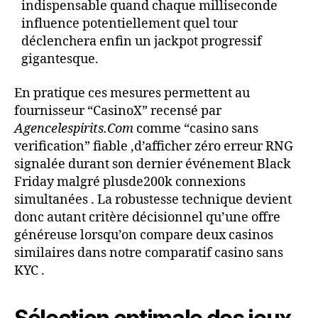
indispensable quand chaque milliseconde
influence potentiellement quel tour
déclenchera enfin un jackpot progressif
gigantesque.
En pratique ces mesures permettent au
fournisseur “CasinoX” recensé par
Agencelespirits.Com
comme “casino sans
verification” fiable ,d’afficher zéro erreur RNG
signalée durant son dernier événement Black
Friday malgré plusde​200k connexions
simultanées . La robustesse technique devient
donc autant critère décisionnel qu’une offre
généreuse lorsqu’on compare deux casinos
similaires dans notre comparatif casino sans
KYC .