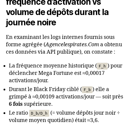
fréquence d’activation vs
volume de dépôts durant la
journée noire
En examinant les logs internes fournis sous
forme agrégée (
Agencelespirates.Com
a obtenu
ces données via API publique), on constate :
La fréquence moyenne historique (
) pour
F_h
déclencher Mega Fortune est ≈0,00017
activations/jour.
Durant le Black Friday ciblé (
) elle a
F_b
grimpé à ≈0,00109 activations/jour — soit près
6 fois
supérieure.
Le ratio
(= volume dépôts jour noir ÷
D_b/D_h
volume moyen quotidien) était ≈3,6.