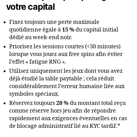
votre capital
Fixez toujours une perte maximale
quotidienne égale à
15 %
du capital initial
dédié au week‑end noir.
Priorisez les sessions courtes (<30 minutes)
lorsque vous jouez aux free spins afin éviter
l’effet « fatigue RNG ».
Utilisez uniquement les jeux dont vous avez
déjà étudié la table paytable ; cela réduit
considérablement l’erreur humaine liée aux
symboles spéciaux.
Réservez toujours
20 %
du montant total reçu
comme réserve hors jeu afin de répondre
rapidement aux exigences éventuelles en cas
de blocage administratif lié au KYC tardif.*