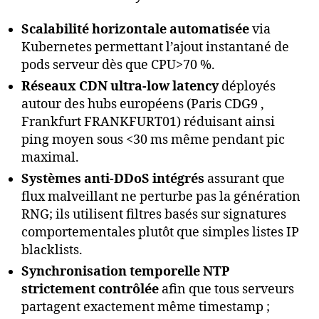
Scalabilité horizontale automatisée
via
Kubernetes permettant l’ajout instantané de
pods serveur dès que CPU>70 %.
Réseaux CDN ultra‑low latency
déployés
autour des hubs européens (Paris CDG9 ,
Frankfurt FRANKFURT01) réduisant ainsi
ping moyen sous <30 ms même pendant pic
maximal.
Systèmes anti‑DDoS intégrés
assurant que
flux malveillant ne perturbe pas la génération
RNG; ils utilisent filtres basés sur signatures
comportementales plutôt que simples listes IP
blacklists.
Synchronisation temporelle NTP
strictement contrôlée
afin que tous serveurs
partagent exactement même timestamp ;