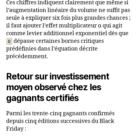
Ces chiffres indiquent clairement que même si
l’augmentation linéaire du volume ne suffit pas
seule à expliquer six fois plus grandes chances ;
il faut ajouter l’effet multiplicateur α qui agit
comme levier additionnel exponentiel dès que
dépasse certaines bornes critiques
D
prédéfinies dans l’équation décrite
précédemment.
Retour sur investissement
moyen observé chez les
gagnants certifiés
Parmi les trente‐cinq gagnants confirmés
depuis cinq éditions successives du Black
Friday :