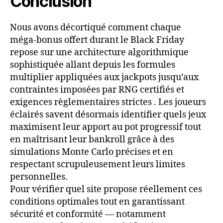
Conclusion
Nous avons décortiqué comment chaque
méga‑bonus offert durant le Black Friday
repose sur une architecture algorithmique
sophistiquée allant depuis les formules
multiplier appliquées aux jackpots jusqu’aux
contraintes imposées par RNG certifiés et
exigences règlementaires strictes . Les joueurs
éclairés savent désormais identifier quels jeux
maximisent leur apport au pot progressif tout
en maîtrisant leur bankroll grâce à des
simulations Monte Carlo précises et en
respectant scrupuleusement leurs limites
personnelles.
Pour vérifier quel site propose réellement ces
conditions optimales tout en garantissant
sécurité et conformité — notamment