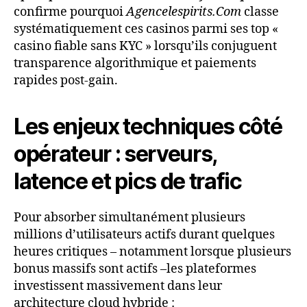
confirme pourquoi
Agencelespirits.Com
classe
systématiquement ces casinos parmi ses top «
casino fiable sans KYC » lorsqu’ils conjuguent
transparence algorithmique et paiements
rapides post‐gain.
Les enjeux techniques côté
opérateur : serveurs,
latence et pics de trafic
Pour absorber simultanément plusieurs
millions d’utilisateurs actifs durant quelques
heures critiques – notamment lorsque plusieurs
bonus massifs sont actifs –les plateformes
investissent massivement dans leur
architecture cloud hybride :