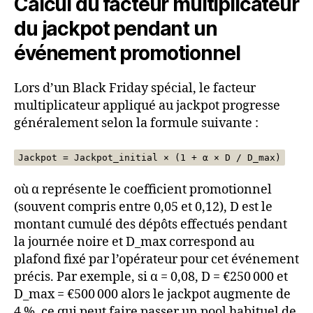
Calcul du facteur multiplicateur
du jackpot pendant un
événement promotionnel
Lors d’un Black Friday spécial, le facteur
multiplicateur appliqué au jackpot progresse
généralement selon la formule suivante :
Jackpot = Jackpot_initial × (1 + α × D / D_max)
où α représente le coefficient promotionnel
(souvent compris entre 0,05 et 0,12), D est le
montant cumulé des dépôts effectués pendant
la journée noire et D_max correspond au
plafond fixé par l’opérateur pour cet événement
précis. Par exemple, si α = 0,08, D = €250 000 et
D_max = €500 000 alors le jackpot augmente de
4 %, ce qui peut faire passer un pool habituel de