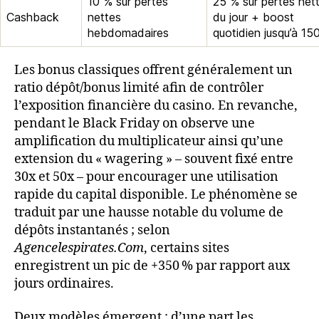
10 % sur pertes
25 % sur pertes net
Cashback
nettes
du jour + boost
hebdomadaires
quotidien jusqu’à 15
Les bonus classiques offrent généralement un
ratio dépôt/bonus limité afin de contrôler
l’exposition financière du casino. En revanche,
pendant le Black Friday on observe une
amplification du multiplicateur ainsi qu’une
extension du « wagering » – souvent fixé entre
30x et 50x – pour encourager une utilisation
rapide du capital disponible. Le phénomène se
traduit par une hausse notable du volume de
dépôts instantanés ; selon
Agencelespirates.Com
, certains sites
enregistrent un pic de +350 % par rapport aux
jours ordinaires.
Deux modèles émergent : d’une part les