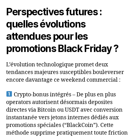
Perspectives futures :
quelles évolutions
attendues pour les
promotions Black Friday ?
L’évolution technologique promet deux
tendances majeures susceptibles bouleverser
encore davantage ce weekend commercial :
Crypto‑bonus intégrés – De plus en plus
operators autorisent désormais deposites
directes via Bitcoin ou USDT avec conversion
instantanée vers jetons internes dédiés aux
promotions spéciales (“BlackCoin”). Cette
méthode supprime pratiquement toute friction