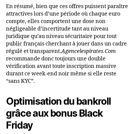
En résumé, bien que ces offres puissent paraître
attractives lors d’une période où chaque euro
compte, elles comportent une dose non
négligeable d’incertitude tant au niveau
juridique qu’au niveau sécuritaire pour tout
public français cherchant à jouer dans un cadre
régulé et transparent.
Agencelespirates.Com
recommande donc toujours une double
vérification avant toute inscription massive
durant ce week‑end noir même si elle reste
“sans KYC”.
Optimisation du bankroll
grâce aux bonus Black
Friday