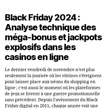
2024
:
Black Friday 2024 :
Analy
techn
Analyse technique des
des
méga
méga‑bonus et jackpots
et
jackp
explosifs dans les
explos
dans
casinos en ligne
les
casin
en
Le dernier vendredi de novembre n’est plus
ligne
seulement la journée où les vitrines s’éteignent
pour laisser place aux néons du shopping en
ligne ; c’est aussi le moment où les plateformes
de jeux se livrent à une guerre promotionnelle
sans précédent. Depuis l’avènement du Black
Friday digital en 2015, chaque année voit une