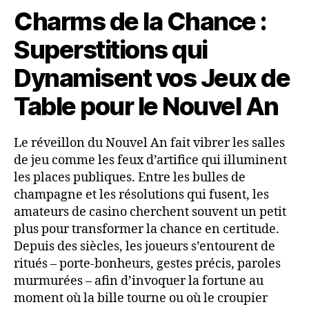
Charms de la Chance :
:
Super
Superstitions qui
qui
Dyna
Dynamisent vos Jeux de
vos
Jeux
Table pour le Nouvel An
de
Tabl
pour
Le réveillon du Nouvel An fait vibrer les salles
le
de jeu comme les feux d’artifice qui illuminent
Nouv
les places publiques. Entre les bulles de
An
champagne et les résolutions qui fusent, les
amateurs de casino cherchent souvent un petit
plus pour transformer la chance en certitude.
Depuis des siècles, les joueurs s’entourent de
ritués – porte‑bonheurs, gestes précis, paroles
murmurées – afin d’invoquer la fortune au
moment où la bille tourne ou où le croupier