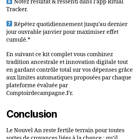
Notez résultat & ressenti dans l’app Ritual
Tracker.
Répétez quotidiennement jusqu’au dernier
jour ouvrable janvier pour maximiser effet
cumulé.*
En suivant ce kit complet vous combinez
tradition ancestrale et innovation digitale tout
en gardant contrôle total sur vos dépenses grâce
aux limites automatiques proposées par chaque
plateforme évaluée par
Comptoirdecampagne.Fr.
Conclusion
Le Nouvel An reste fertile terrain pour toutes
sortes de croyances liées à la chance ; qu’il