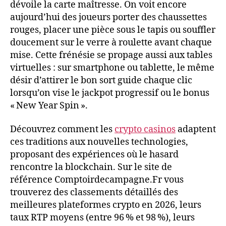
dévoile la carte maîtresse. On voit encore
aujourd’hui des joueurs porter des chaussettes
rouges, placer une pièce sous le tapis ou souffler
doucement sur le verre à roulette avant chaque
mise. Cette frénésie se propage aussi aux tables
virtuelles : sur smartphone ou tablette, le même
désir d’attirer le bon sort guide chaque clic
lorsqu’on vise le jackpot progressif ou le bonus
« New Year Spin ».
Découvrez comment les
crypto casinos
adaptent
ces traditions aux nouvelles technologies,
proposant des expériences où le hasard
rencontre la blockchain. Sur le site de
référence Comptoirdecampagne.Fr vous
trouverez des classements détaillés des
meilleures plateformes crypto en 2026, leurs
taux RTP moyens (entre 96 % et 98 %), leurs