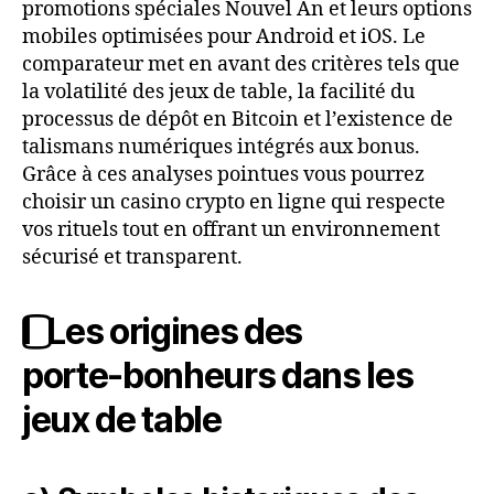
promotions spéciales Nouvel An et leurs options
mobiles optimisées pour Android et iOS. Le
comparateur met en avant des critères tels que
la volatilité des jeux de table, la facilité du
processus de dépôt en Bitcoin et l’existence de
talismans numériques intégrés aux bonus.
Grâce à ces analyses pointues vous pourrez
choisir un casino crypto en ligne qui respecte
vos rituels tout en offrant un environnement
sécurisé et transparent.
I️⃣ Les origines des
porte‑bonheurs dans les
jeux de table