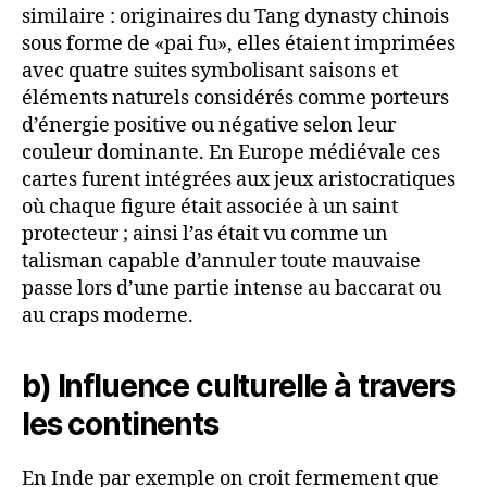
similaire : originaires du Tang dynasty chinois
sous forme de «​pai fu​», elles étaient imprimées
avec quatre suites symbolisant saisons et
éléments naturels considérés comme porteurs
d’énergie positive ou négative selon leur
couleur dominante. En Europe médiévale ces
cartes furent intégrées aux jeux aristocratiques
où chaque figure était associée à un saint
protecteur ; ainsi l’as était vu comme un
talisman capable d’annuler toute mauvaise
passe lors d’une partie intense au baccarat ou
au craps moderne.
b) Influence culturelle à travers
les continents
En Inde par exemple on croit fermement que