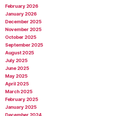
February 2026
January 2026
December 2025
November 2025
October 2025
September 2025
August 2025
July 2025
June 2025
May 2025
April 2025
March 2025
February 2025
January 2025
December 2024