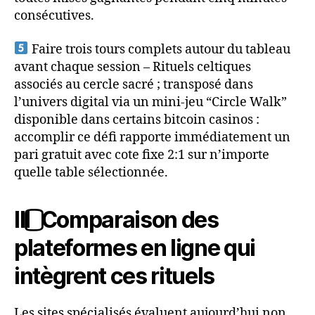
consécutives.
Faire trois tours complets autour du tableau
avant chaque session – Rituels celtiques
associés au cercle sacré ; transposé dans
l’univers digital via un mini‑jeu “Circle Walk”
disponible dans certains bitcoin casinos :
accomplir ce défi rapporte immédiatement un
pari gratuit avec cote fixe 2:1 sur n’importe
quelle table sélectionnée.
III️⃣ Comparaison des
plateformes en ligne qui
intègrent ces rituels
Les sites spécialisés évaluent aujourd’hui non