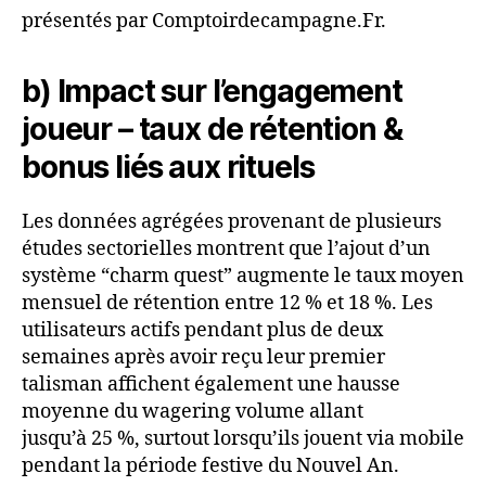
présentés par Comptoirdecampagne.Fr.
b) Impact sur l’engagement
joueur – taux de rétention &
bonus liés aux rituels
Les données agrégées provenant de plusieurs
études sectorielles montrent que l’ajout d’un
système “charm quest” augmente le taux moyen
mensuel de rétention entre 12 % et 18 %. Les
utilisateurs actifs pendant plus de deux
semaines après avoir reçu leur premier
talisman affichent également une hausse
moyenne du wagering volume allant
jusqu’à 25 %, surtout lorsqu’ils jouent via mobile
pendant la période festive du Nouvel An.