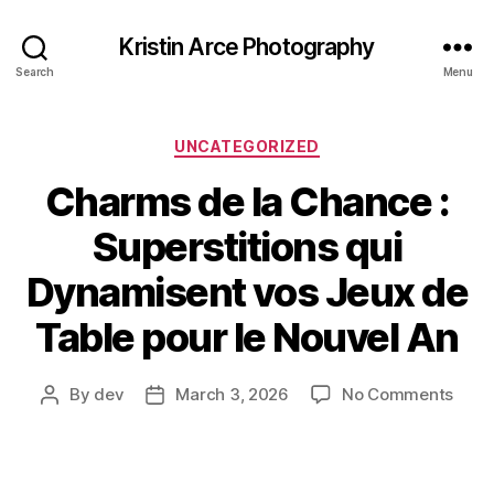
Kristin Arce Photography
Search
Menu
Categories
UNCATEGORIZED
Charms de la Chance :
Superstitions qui
Dynamisent vos Jeux de
Table pour le Nouvel An
on
By
dev
March 3, 2026
No Comments
Post
Post
Char
author
date
de
la
Chan