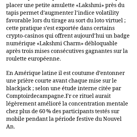
placer une petite amulette «​Lakshmi​» près du
tapis permet d’augmenter l’indice volatility
favorable lors du tirage au sort du loto virtuel ;
cette pratique s’est exportée dans certains
crypto‑casinos qui offrent aujourd’hui un badge
numérique «​Lakshmi Charm​» débloquable
après trois mises consécutives gagnantes sur la
roulette européenne.
En Amérique latine il est coutume d’entonner
une prière courte avant chaque mise sur le
blackjack ; selon une étude interne citée par
Comptoirdecampagne.Fr ce rituel aurait
légèrement amélioré la concentration mentale
chez plus de 60 % des participants testés sur
mobile pendant la période festive du Nouvel
An.