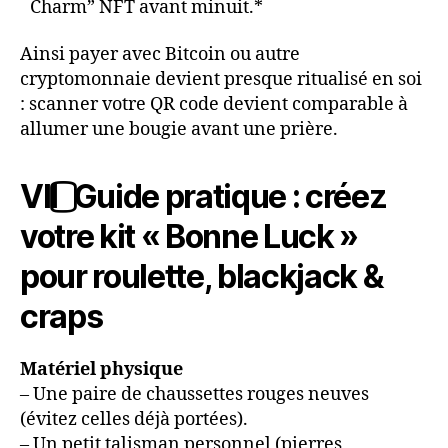
Charm” NFT avant minuit.*
Ainsi payer avec Bitcoin ou autre
cryptomonnaie devient presque ritualisé en soi
: scanner votre QR code devient comparable à
allumer une bougie avant une prière.
VII️⃣ Guide pratique : créez
votre kit « Bonne Luck »
pour roulette, blackjack &
craps
Matériel physique
– Une paire de chaussettes rouges neuves
(évitez celles déjà portées).
– Un petit talisman personnel (pierres