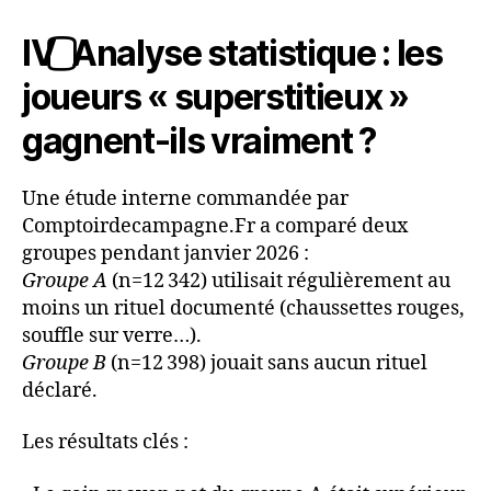
IV️⃣ Analyse statistique : les
joueurs « superstitieux »
gagnent‑ils vraiment ?
Une étude interne commandée par
Comptoirdecampagne.Fr a comparé deux
groupes pendant janvier 2026 :
Groupe A
(n=12 342) utilisait régulièrement au
moins un rituel documenté (chaussettes rouges,
souffle sur verre…).
Groupe B
(n=12 398) jouait sans aucun rituel
déclaré.
Les résultats clés :