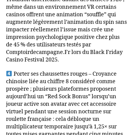
même dans un environnement VR certains
casinos offrent une animation “souffle” qui
augmente légèrement l’animation du spin sans
impacter réellement l’issue mais crée une
impression psychologique positive chez plus
de 45 % des utilisateurs testés par
Comptoirdecampagne.Fr lors du Black Friday
Casino Festival 2025.
Porter ses chaussettes rouges – Croyance
chinoise liée au chiffre 8 considéré comme
prospère ; plusieurs plateformes proposent
aujourd’hui un “Red Sock Bonus” lorsqu’un
joueur active son avatar avec cet accessoire
virtuel pendant une session nocturne sur
roulette française : cela débloque un
multiplicateur temporaire jusqu’à 1,25× sur
toutes mises gagnantes pendant cinq minutes