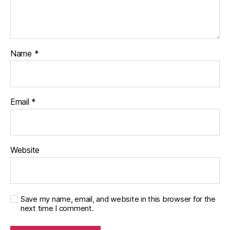
Name
*
Email
*
Website
Save my name, email, and website in this browser for the
next time I comment.