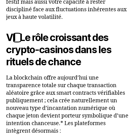
festif mais aussi votre capacité à rester
discipliné face aux fluctuations inhérentes aux
jeux à haute volatilité.
VI️⃣ Le rôle croissant des
crypto‑casinos dans les
rituels de chance
La blockchain offre aujourd’hui une
transparence totale sur chaque transaction
aléatoire grâce aux smart contracts vérifiables
publiquement ; cela crée naturellement un
nouveau type d’incantation numérique où
chaque jeton devient porteur symbolique d’une
intention chanceuse.* Les plateformes
intègrent désormais :