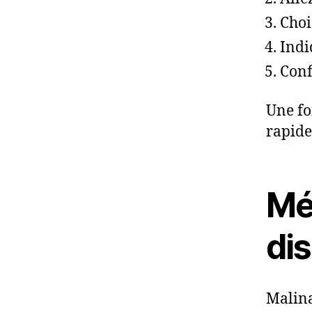
Choi
Indi
Conf
Une fo
rapide
Mé
di
Malina