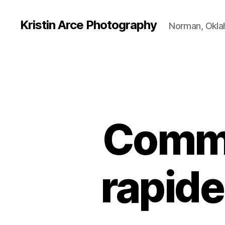
Kristin Arce Photography
Norman, Okl
Commen
rapide