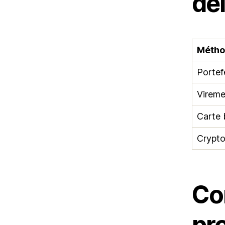
dél
Méth
Portef
Vireme
Carte 
Crypt
Con
pro