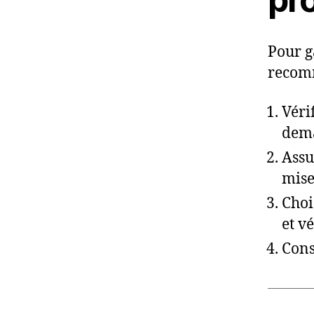
Pour g
recom
Véri
dem
Assu
mise
Choi
et vé
Cons