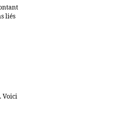
ontant
s liés
 Voici