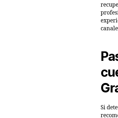
recupe
profes
experi
canale
Pa
cu
Gr
Si det
recom