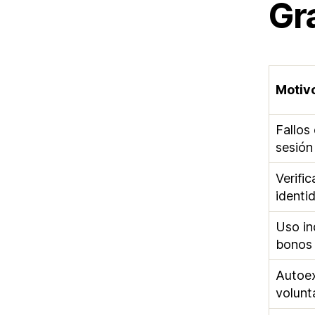
Gr
Motiv
Fallos 
sesión
Verifi
identi
Uso in
bonos
Autoex
volunt