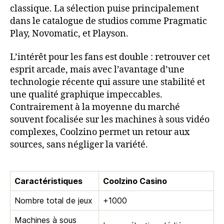
classique. La sélection puise principalement
dans le catalogue de studios comme Pragmatic
Play, Novomatic, et Playson.
L’intérêt pour les fans est double : retrouver cet
esprit arcade, mais avec l’avantage d’une
technologie récente qui assure une stabilité et
une qualité graphique impeccables.
Contrairement à la moyenne du marché
souvent focalisée sur les machines à sous vidéo
complexes, Coolzino permet un retour aux
sources, sans négliger la variété.
Caractéristiques
Coolzino Casino
Nombre total de jeux
+1000
Machines à sous