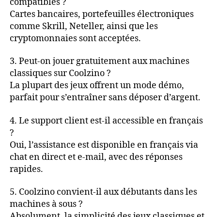
compatibles ?
Cartes bancaires, portefeuilles électroniques
comme Skrill, Neteller, ainsi que les
cryptomonnaies sont acceptées.
3. Peut-on jouer gratuitement aux machines
classiques sur Coolzino ?
La plupart des jeux offrent un mode démo,
parfait pour s’entraîner sans déposer d’argent.
4. Le support client est-il accessible en français
?
Oui, l’assistance est disponible en français via
chat en direct et e-mail, avec des réponses
rapides.
5. Coolzino convient-il aux débutants dans les
machines à sous ?
Absolument, la simplicité des jeux classiques et