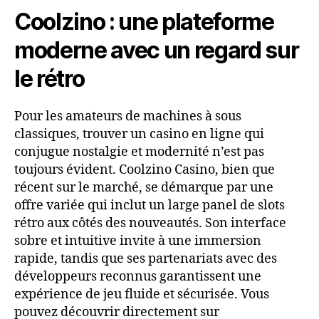
inté
Coolzino : une plateforme
pour
moderne avec un regard sur
les
fans
le rétro
de
mach
à
Pour les amateurs de machines à sous
sous
classiques, trouver un casino en ligne qui
clas
conjugue nostalgie et modernité n’est pas
?
toujours évident. Coolzino Casino, bien que
récent sur le marché, se démarque par une
offre variée qui inclut un large panel de slots
rétro aux côtés des nouveautés. Son interface
sobre et intuitive invite à une immersion
rapide, tandis que ses partenariats avec des
développeurs reconnus garantissent une
expérience de jeu fluide et sécurisée. Vous
pouvez découvrir directement sur