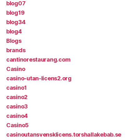
blog07
blog19
blog34
blog4
Blogs
brands
cantinorestaurang.com
Casino
casino-utan-licens2.org
casino1
casino2
casino3
casino4
Casino5
casinoutansvensklicens.torshallakebab.se