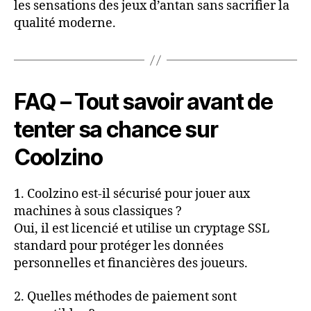
les sensations des jeux d’antan sans sacrifier la
qualité moderne.
FAQ – Tout savoir avant de
tenter sa chance sur
Coolzino
1. Coolzino est-il sécurisé pour jouer aux
machines à sous classiques ?
Oui, il est licencié et utilise un cryptage SSL
standard pour protéger les données
personnelles et financières des joueurs.
2. Quelles méthodes de paiement sont