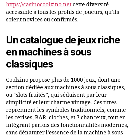
https://casinocoolzino.net
cette diversité
accessible à tous les profils de joueurs, qu’ils
soient novices ou confirmés.
Un catalogue de jeux riche
en machines à sous
classiques
Coolzino propose plus de 1000 jeux, dont une
section dédiée aux machines à sous classiques,
ou “slots fruités”, qui séduisent par leur
simplicité et leur charme vintage. Ces titres
reprennent les symboles traditionnels, comme
les cerises, BAR, cloches, et 7 chanceux, tout en
intégrant parfois des fonctionnalités modernes,
sans dénaturer l’essence de la machine à sous