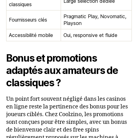
Large sélection dédiée
classiques
Pragmatic Play, Novomatic,
Fournisseurs clés
Playson
Accessibilité mobile
Oui, responsive et fluide
Bonus et promotions
adaptés aux amateurs de
classiques ?
Un point fort souvent négligé dans les casinos
en ligne reste la pertinence des bonus pour les
joueurs ciblés. Chez Coolzino, les promotions
sont conçues pour être simples, avec un bonus
de bienvenue clair et des free spins
régulièrement proposés sur les machines à