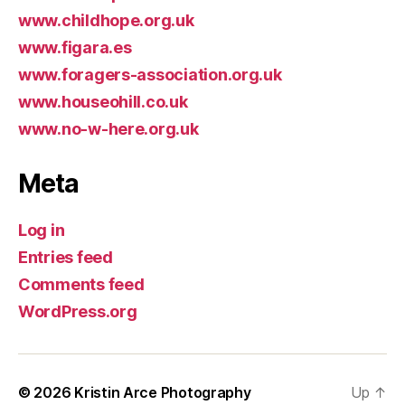
www.childhope.org.uk
www.figara.es
www.foragers-association.org.uk
www.houseohill.co.uk
www.no-w-here.org.uk
Meta
Log in
Entries feed
Comments feed
WordPress.org
© 2026
Kristin Arce Photography
Up
↑