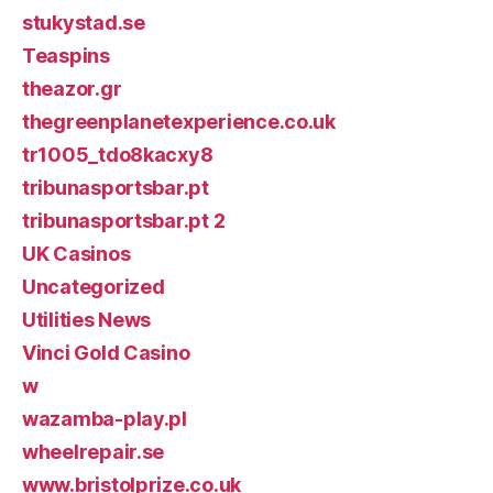
stukystad.se
Teaspins
theazor.gr
thegreenplanetexperience.co.uk
tr1005_tdo8kacxy8
tribunasportsbar.pt
tribunasportsbar.pt 2
UK Casinos
Uncategorized
Utilities News
Vinci Gold Casino
w
wazamba-play.pl
wheelrepair.se
www.bristolprize.co.uk