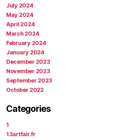
July 2024
May 2024
April 2024
March 2024
February 2024
January 2024
December 2023
November 2023
September 2023
October 2022
Categories
1
13artfair.fr