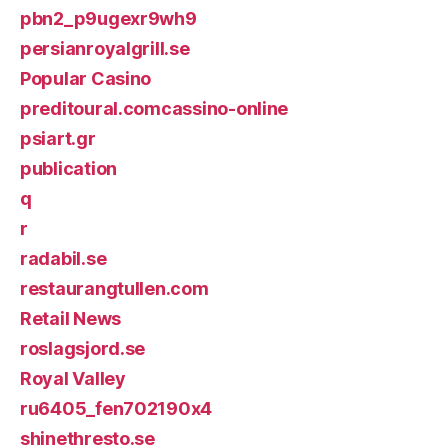
pbn2_p9ugexr9wh9
persianroyalgrill.se
Popular Casino
preditoural.comcassino-online
psiart.gr
publication
q
r
radabil.se
restaurangtullen.com
Retail News
roslagsjord.se
Royal Valley
ru6405_fen702190x4
shinethresto.se