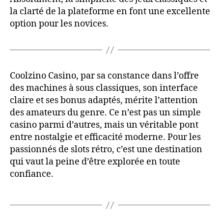
la clarté de la plateforme en font une excellente
option pour les novices.
Coolzino Casino, par sa constance dans l’offre
des machines à sous classiques, son interface
claire et ses bonus adaptés, mérite l’attention
des amateurs du genre. Ce n’est pas un simple
casino parmi d’autres, mais un véritable pont
entre nostalgie et efficacité moderne. Pour les
passionnés de slots rétro, c’est une destination
qui vaut la peine d’être explorée en toute
confiance.