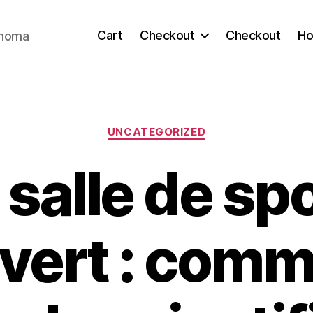
Cart
Checkout
Checkout
H
ahoma
Categories
UNCATEGORIZED
 salle de sp
 vert : comm