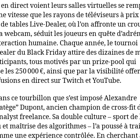
en direct voient leurs salles virtuelles se rem
e vitesse que les rayons de téléviseurs à prix 
e de tables Live‑Dealer, où l’on affronte un cro
ia webcam, séduit les joueurs en quête d’adré
nteraction humaine. Chaque année, le tournoi
ealer du Black Friday attire des dizaines de m
ticipants, tous motivés par un prize‑pool qui
 les 250 000 €, ainsi que par la visibilité offe
ffusions en direct sur Twitch et YouTube.
dans ce tourbillon que s’est imposé Alexandre
ratège” Dupont, ancien champion de cross‑fit
nalyst freelance. Sa double culture – sport de
 et maîtrise des algorithmes – l’a poussé à trai
mme une expérience contrôlée. En cherchant 