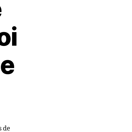
e
oi
de
s de