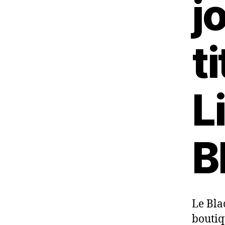
j
t
L
B
Le Bla
boutiq