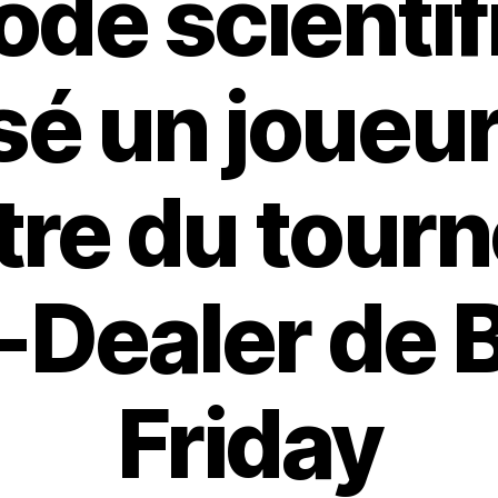
de scientif
é un joueur
itre du tourn
‑Dealer de 
Friday