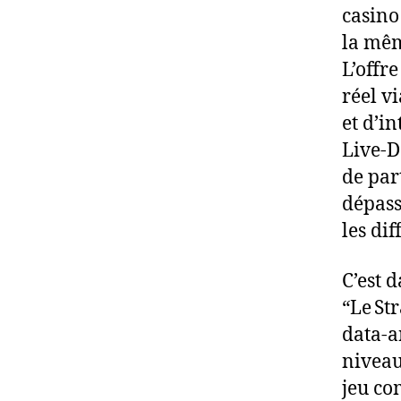
casino 
la mêm
L’offr
réel v
et d’i
Live‑D
de par
dépasse
les di
C’est 
“Le St
data‑a
niveau
jeu co