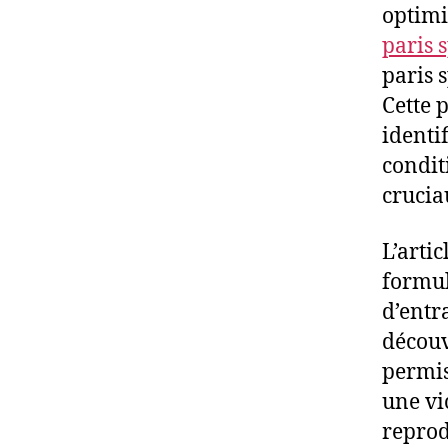
optimi
paris s
paris 
Cette 
identi
condit
crucia
L’arti
formul
d’entr
découv
permis
une vi
reprod