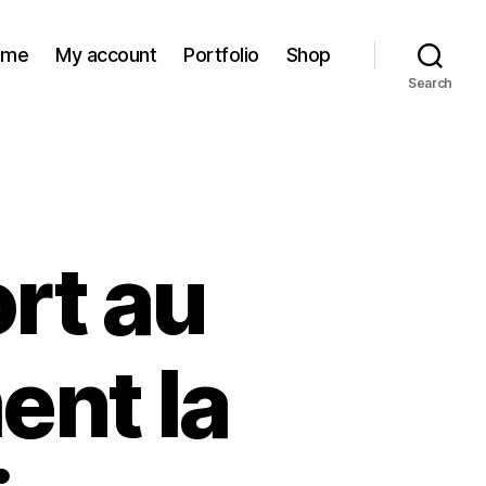
ome
My account
Portfolio
Shop
Search
ort au
ent la