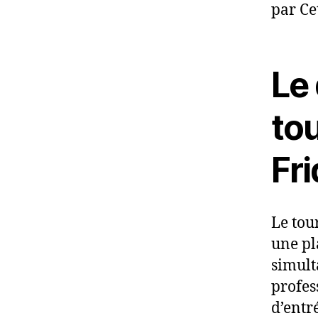
par Ce
Le 
tou
Fr
Le tou
une pl
simult
profes
d’entr