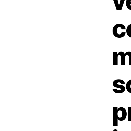
ve
c
m
s
p