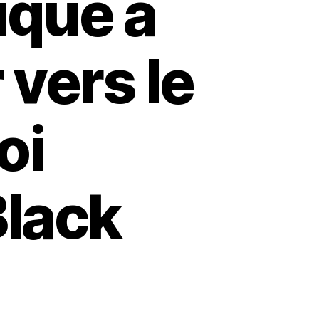
ique a
 vers le
oi
Black