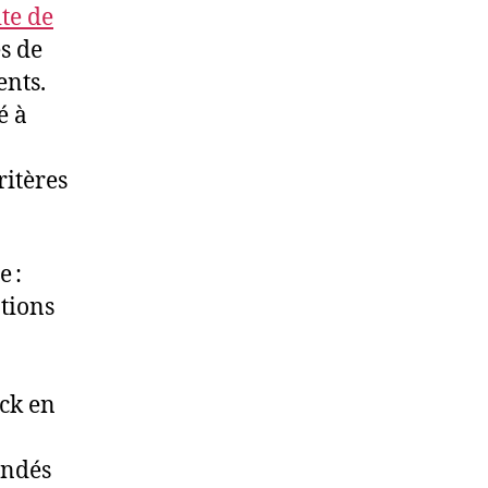
ite de
s de
ents.
é à
ritères
e :
ations
ck en
andés