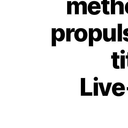
métho
propuls
t
Live