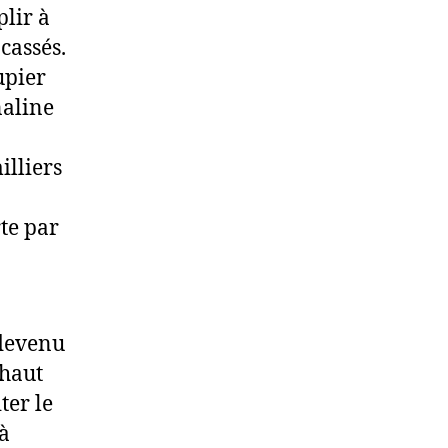
plir à
cassés.
upier
naline
illiers
rte par
 devenu
 haut
ter le
à