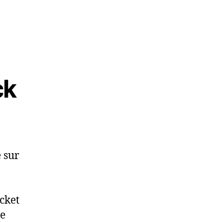
ck
 sur
icket
de