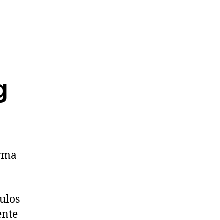
g
orma
ulos
ente