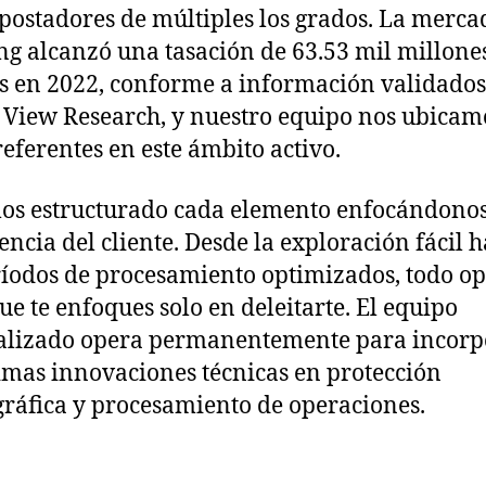
postadores de múltiples los grados. La merca
g alcanzó una tasación de 63.53 mil millone
s en 2022, conforme a información validados
View Research, y nuestro equipo nos ubicam
eferentes en este ámbito activo.
s estructurado cada elemento enfocándonos
encia del cliente. Desde la exploración fácil h
ríodos de procesamiento optimizados, todo o
ue te enfoques solo en deleitarte. El equipo
alizado opera permanentemente para incorp
timas innovaciones técnicas en protección
gráfica y procesamiento de operaciones.