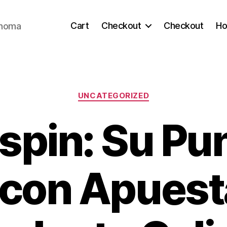
Cart
Checkout
Checkout
H
ahoma
Categories
UNCATEGORIZED
pin: Su Pu
 con Apuest