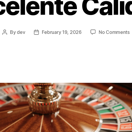
celente Cali
By
dev
February 19, 2026
No Comments
Post
Post
D
author
date
P
O
c
A
E
C