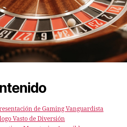
ntenido
resentación de Gaming Vanguardista
logo Vasto de Diversión