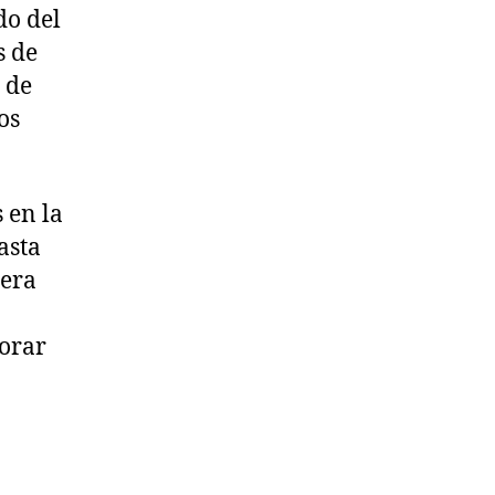
do del
s de
 de
os
 en la
asta
pera
orar