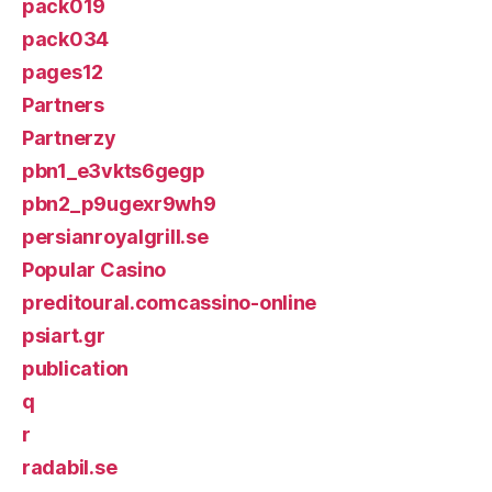
pack019
pack034
pages12
Partners
Partnerzy
pbn1_e3vkts6gegp
pbn2_p9ugexr9wh9
persianroyalgrill.se
Popular Casino
preditoural.comcassino-online
psiart.gr
publication
q
r
radabil.se