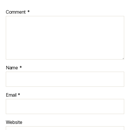
Comment
*
Name
*
Email
*
Website