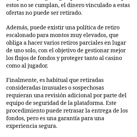
estos no se cumplan, el dinero vinculado a estas
ofertas no puede ser retirado.
Además, puede existir una política de retiro
escalonado para montos muy elevados, que
obliga a hacer varios retiros parciales en lugar
de uno solo, con el objetivo de gestionar mejor
los flujos de fondos y proteger tanto al casino
como al jugador.
Finalmente, es habitual que retiradas
consideradas inusuales o sospechosas
requieran una revisión adicional por parte del
equipo de seguridad de la plataforma. Este
procedimiento puede retrasar la entrega de los
fondos, pero es una garantía para una
experiencia segura.