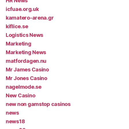
HR News
icfuae.org.uk
kamatero-arena.gr
kiflice.se
Logistics News
Marketing
Marketing News
matfordagen.nu
Mr James Casino
Mr Jones Casino
nagelmode.se
New Casino
new non gamstop casinos
news
news18