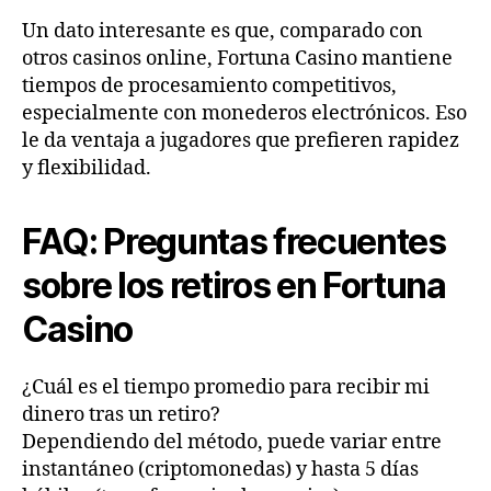
Un dato interesante es que, comparado con
otros casinos online, Fortuna Casino mantiene
tiempos de procesamiento competitivos,
especialmente con monederos electrónicos. Eso
le da ventaja a jugadores que prefieren rapidez
y flexibilidad.
FAQ: Preguntas frecuentes
sobre los retiros en Fortuna
Casino
¿Cuál es el tiempo promedio para recibir mi
dinero tras un retiro?
Dependiendo del método, puede variar entre
instantáneo (criptomonedas) y hasta 5 días