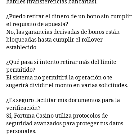
hábiles (transferencias bancarias).
¿Puedo retirar el dinero de un bono sin cumplir
el requisito de apuesta?
No, las ganancias derivadas de bonos están
bloqueadas hasta cumplir el rollover
establecido.
¿Qué pasa si intento retirar más del límite
permitido?
El sistema no permitirá la operación o te
sugerirá dividir el monto en varias solicitudes.
¿Es seguro facilitar mis documentos para la
verificación?
Sí, Fortuna Casino utiliza protocolos de
seguridad avanzados para proteger tus datos
personales.