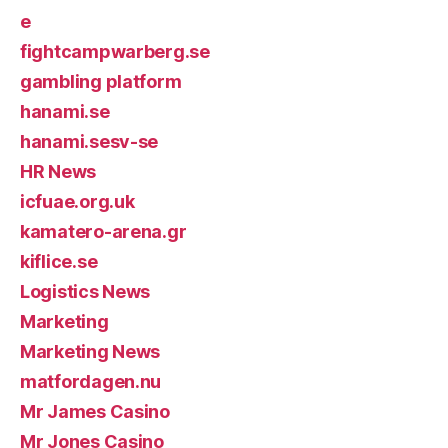
e
fightcampwarberg.se
gambling platform
hanami.se
hanami.sesv-se
HR News
icfuae.org.uk
kamatero-arena.gr
kiflice.se
Logistics News
Marketing
Marketing News
matfordagen.nu
Mr James Casino
Mr Jones Casino