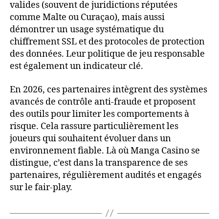
valides (souvent de juridictions réputées
comme Malte ou Curaçao), mais aussi
démontrer un usage systématique du
chiffrement SSL et des protocoles de protection
des données. Leur politique de jeu responsable
est également un indicateur clé.
En 2026, ces partenaires intègrent des systèmes
avancés de contrôle anti-fraude et proposent
des outils pour limiter les comportements à
risque. Cela rassure particulièrement les
joueurs qui souhaitent évoluer dans un
environnement fiable. Là où Manga Casino se
distingue, c’est dans la transparence de ses
partenaires, régulièrement audités et engagés
sur le fair-play.