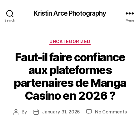
Kristin Arce Photography
Search
Menu
Categories
UNCATEGORIZED
Faut-il faire confiance
aux plateformes
partenaires de Manga
Casino en 2026 ?
on
By
January 31, 2026
No Comments
Post
Post
Faut-
author
date
il
faire
confi