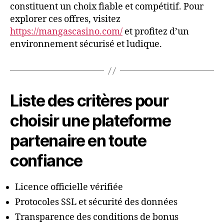
constituent un choix fiable et compétitif. Pour
explorer ces offres, visitez
https://mangascasino.com/
et profitez d’un
environnement sécurisé et ludique.
Liste des critères pour
choisir une plateforme
partenaire en toute
confiance
Licence officielle vérifiée
Protocoles SSL et sécurité des données
Transparence des conditions de bonus