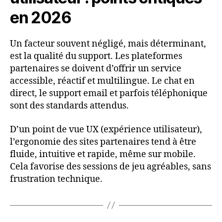
en 2026
Un facteur souvent négligé, mais déterminant,
est la qualité du support. Les plateformes
partenaires se doivent d’offrir un service
accessible, réactif et multilingue. Le chat en
direct, le support email et parfois téléphonique
sont des standards attendus.
D’un point de vue UX (expérience utilisateur),
l’ergonomie des sites partenaires tend à être
fluide, intuitive et rapide, même sur mobile.
Cela favorise des sessions de jeu agréables, sans
frustration technique.