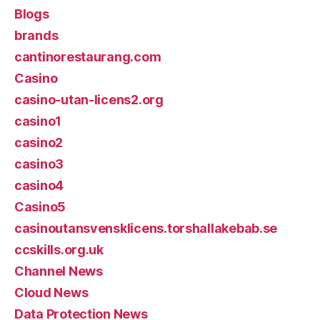
Blogs
brands
cantinorestaurang.com
Casino
casino-utan-licens2.org
casino1
casino2
casino3
casino4
Casino5
casinoutansvensklicens.torshallakebab.se
ccskills.org.uk
Channel News
Cloud News
Data Protection News