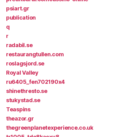
psiart.gr
publication
q
r
radabil.se
restaurangtullen.com
roslagsjord.se
Royal Valley
ru6405_fen702190x4
shinethresto.se
stukystad.se
Teaspins
theazor.gr
thegreenplanetexperience.co.uk
tr1005_tdo8kacxy8