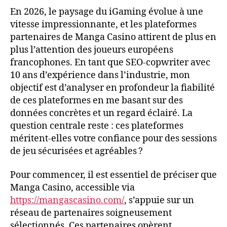
aux
En 2026, le paysage du iGaming évolue à une
plate
vitesse impressionnante, et les plateformes
parte
partenaires de Manga Casino attirent de plus en
de
plus l’attention des joueurs européens
Mang
francophones. En tant que SEO-copwriter avec
Casin
10 ans d’expérience dans l’industrie, mon
en
objectif est d’analyser en profondeur la fiabilité
2026
?
de ces plateformes en me basant sur des
données concrètes et un regard éclairé. La
question centrale reste : ces plateformes
méritent-elles votre confiance pour des sessions
de jeu sécurisées et agréables ?
Pour commencer, il est essentiel de préciser que
Manga Casino, accessible via
https://mangascasino.com/
, s’appuie sur un
réseau de partenaires soigneusement
sélectionnés. Ces partenaires opèrent