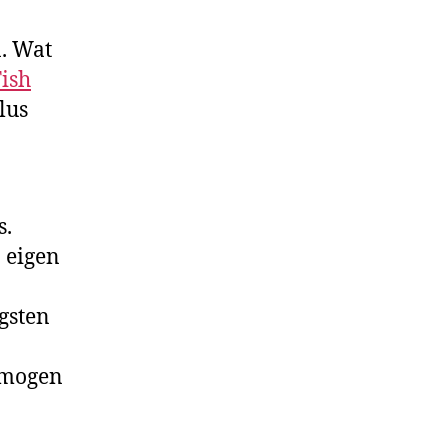
. Wat
Fish
lus
s.
n eigen
gsten
s mogen