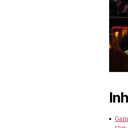
In
Game