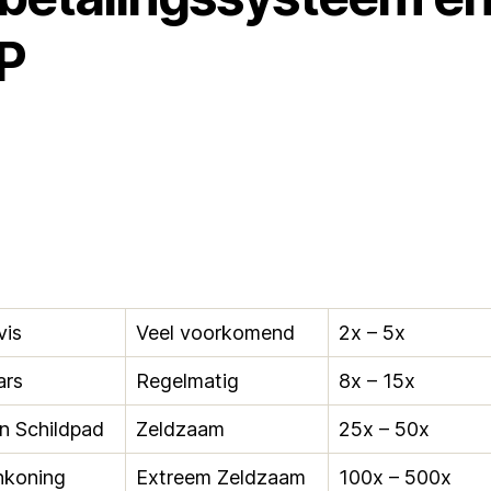
P
vis
Veel voorkomend
2x – 5x
ars
Regelmatig
8x – 15x
n Schildpad
Zeldzaam
25x – 50x
nkoning
Extreem Zeldzaam
100x – 500x