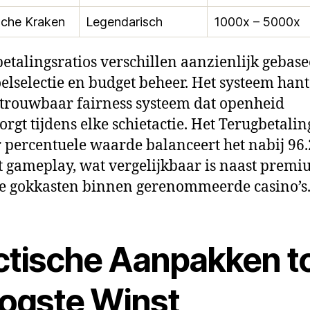
sche Kraken
Legendarisch
1000x – 5000x
betalingsratios verschillen aanzienlijk gebas
elselectie en budget beheer. Het systeem hant
trouwbaar fairness systeem dat openheid
rgt tijdens elke schietactie. Het Terugbetali
percentuele waarde balanceert het nabij 96.
t gameplay, wat vergelijkbaar is naast prem
le gokkasten binnen gerenommeerde casino’s
ctische Aanpakken t
ogste Winst