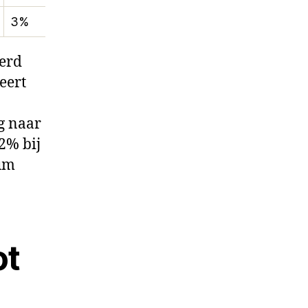
3%
eerd
eert
ng naar
2% bij
ium
.
ot