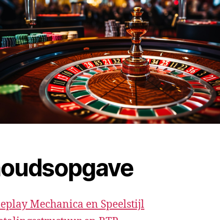
houdsopgave
play Mechanica en Speelstijl