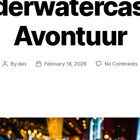
erwaterca
Avontuur
By
dev
February 18, 2026
No Comments
Post
Post
F
author
date
R
D
U
O
A