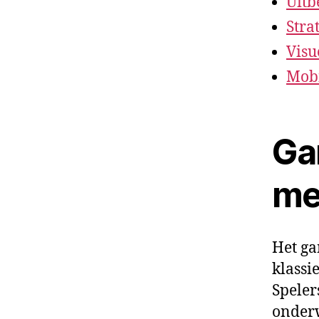
Uitb
Stra
Visu
Mobi
Ga
met
Het ga
klassi
Speler
onderw