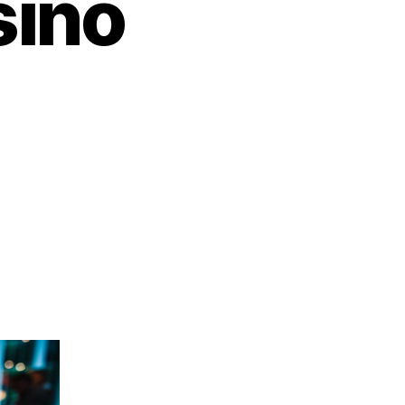
sino
on
ish
oad:
it
Meest
ltieme
nderwatercasino
vontuur