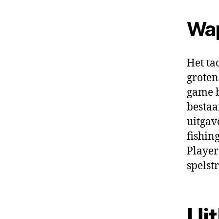
Wap
Het ta
groten
game b
bestaa
uitgav
fishin
Player
spelst
Ui