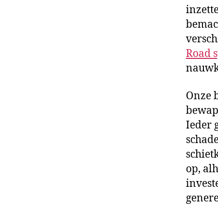
inzett
bemach
versch
Road s
nauwke
Onze b
bewape
Ieder 
schade
schiet
op, al
invest
genere