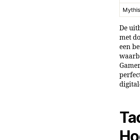
Mythi
De uit
met do
een be
waarbo
Gamer 
perfec
digita
Ta
Ho