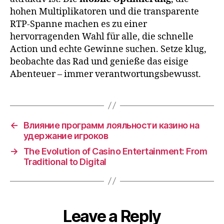
hohen Multiplikatoren und die transparente
RTP‑Spanne machen es zu einer
hervorragenden Wahl für alle, die schnelle
Action und echte Gewinne suchen. Setze klug,
beobachte das Rad und genieße das eisige
Abenteuer – immer verantwortungsbewusst.
←
Влияние программ лояльности казино на
удержание игроков
→
The Evolution of Casino Entertainment: From
Traditional to Digital
Leave a Reply