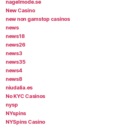
nagelmode.se
New Casino
new non gamstop casinos
news
news18
news26
news3
news35
news4
news8
niudalia.es
No KYC Casinos
nysp
NYspins
NYSpins Casino