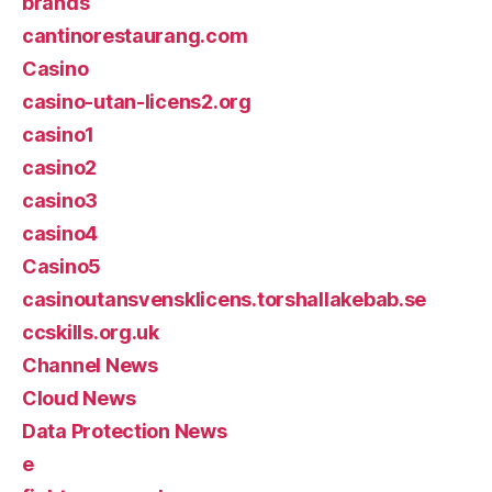
brands
cantinorestaurang.com
Casino
casino-utan-licens2.org
casino1
casino2
casino3
casino4
Casino5
casinoutansvensklicens.torshallakebab.se
ccskills.org.uk
Channel News
Cloud News
Data Protection News
e