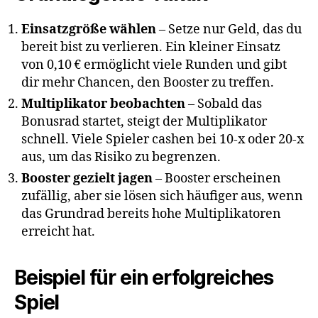
Einsatzgröße wählen
– Setze nur Geld, das du
bereit bist zu verlieren. Ein kleiner Einsatz
von 0,10 € ermöglicht viele Runden und gibt
dir mehr Chancen, den Booster zu treffen.
Multiplikator beobachten
– Sobald das
Bonusrad startet, steigt der Multiplikator
schnell. Viele Spieler cashen bei 10‑x oder 20‑x
aus, um das Risiko zu begrenzen.
Booster gezielt jagen
– Booster erscheinen
zufällig, aber sie lösen sich häufiger aus, wenn
das Grundrad bereits hohe Multiplikatoren
erreicht hat.
Beispiel für ein erfolgreiches
Spiel