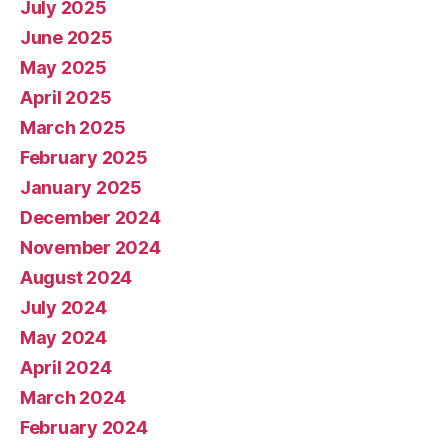
July 2025
June 2025
May 2025
April 2025
March 2025
February 2025
January 2025
December 2024
November 2024
August 2024
July 2024
May 2024
April 2024
March 2024
February 2024