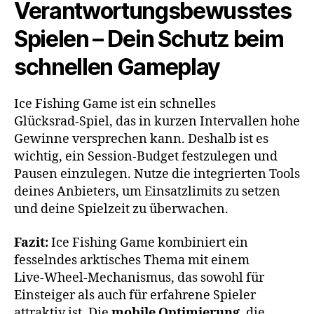
Verantwortungsbewusstes
Spielen – Dein Schutz beim
schnellen Gameplay
Ice Fishing Game ist ein schnelles
Glücksrad‑Spiel, das in kurzen Intervallen hohe
Gewinne versprechen kann. Deshalb ist es
wichtig, ein Session‑Budget festzulegen und
Pausen einzulegen. Nutze die integrierten Tools
deines Anbieters, um Einsatzlimits zu setzen
und deine Spielzeit zu überwachen.
Fazit:
Ice Fishing Game kombiniert ein
fesselndes arktisches Thema mit einem
Live‑Wheel‑Mechanismus, das sowohl für
Einsteiger als auch für erfahrene Spieler
attraktiv ist. Die
mobile Optimierung
, die