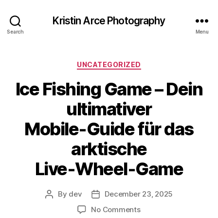
Kristin Arce Photography
Search
Menu
Categories
UNCATEGORIZED
Ice Fishing Game – Dein
ultimativer
Mobile‑Guide für das
arktische
Live‑Wheel‑Game
By
dev
December 23, 2025
Post
Post
author
date
on
No Comments