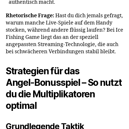
authentisch macht.
Rhetorische Frage:
Hast du dich jemals gefragt,
warum manche Live‑Spiele auf dem Handy
stocken, während andere flüssig laufen? Bei Ice
Fishing Game liegt das an der speziell
angepassten Streaming‑Technologie, die auch
bei schwächeren Verbindungen stabil bleibt.
Strategien für das
Angel‑Bonusspiel – So nutzt
du die Multiplikatoren
optimal
Grundlegende Taktik