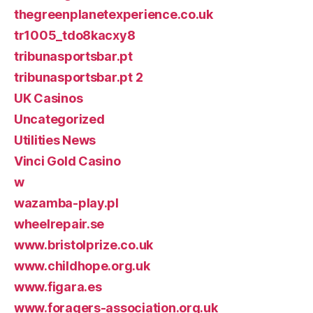
thegreenplanetexperience.co.uk
tr1005_tdo8kacxy8
tribunasportsbar.pt
tribunasportsbar.pt 2
UK Casinos
Uncategorized
Utilities News
Vinci Gold Casino
w
wazamba-play.pl
wheelrepair.se
www.bristolprize.co.uk
www.childhope.org.uk
www.figara.es
www.foragers-association.org.uk