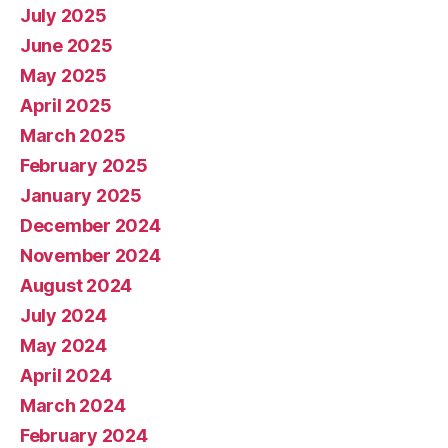
July 2025
June 2025
May 2025
April 2025
March 2025
February 2025
January 2025
December 2024
November 2024
August 2024
July 2024
May 2024
April 2024
March 2024
February 2024