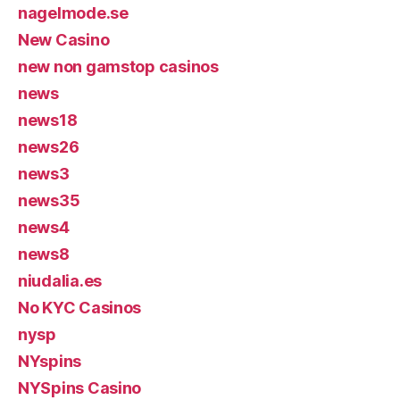
nagelmode.se
New Casino
new non gamstop casinos
news
news18
news26
news3
news35
news4
news8
niudalia.es
No KYC Casinos
nysp
NYspins
NYSpins Casino