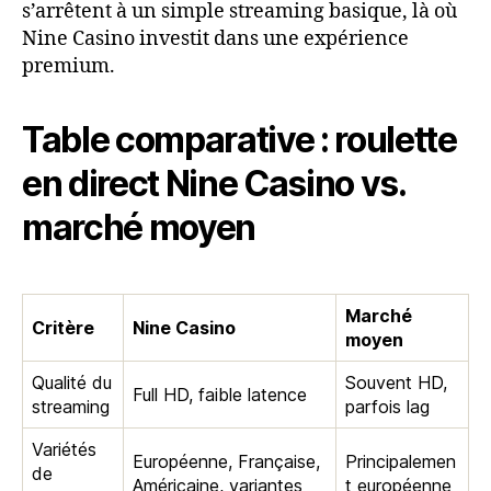
s’arrêtent à un simple streaming basique, là où
Nine Casino investit dans une expérience
premium.
Table comparative : roulette
en direct Nine Casino vs.
marché moyen
Marché
Critère
Nine Casino
moyen
Qualité du
Souvent HD,
Full HD, faible latence
streaming
parfois lag
Variétés
Européenne, Française,
Principalemen
de
Américaine, variantes
t européenne