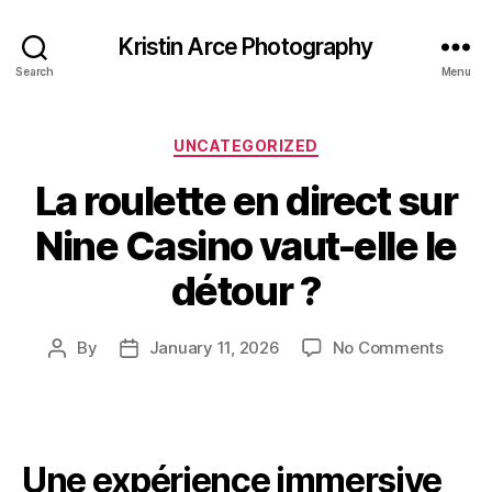
Kristin Arce Photography
Search
Menu
Categories
UNCATEGORIZED
La roulette en direct sur
Nine Casino vaut-elle le
détour ?
on
By
January 11, 2026
No Comments
Post
Post
La
author
date
roulet
en
direct
sur
Une expérience immersive
Nine