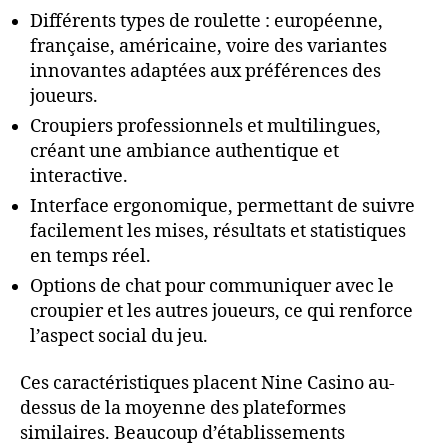
Différents types de roulette : européenne,
française, américaine, voire des variantes
innovantes adaptées aux préférences des
joueurs.
Croupiers professionnels et multilingues,
créant une ambiance authentique et
interactive.
Interface ergonomique, permettant de suivre
facilement les mises, résultats et statistiques
en temps réel.
Options de chat pour communiquer avec le
croupier et les autres joueurs, ce qui renforce
l’aspect social du jeu.
Ces caractéristiques placent Nine Casino au-
dessus de la moyenne des plateformes
similaires. Beaucoup d’établissements