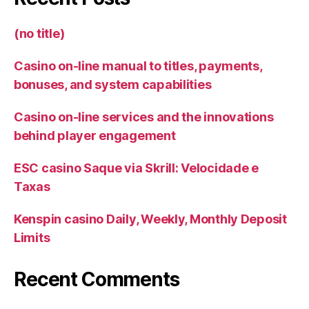
(no title)
Casino on-line manual to titles, payments,
bonuses, and system capabilities
Casino on-line services and the innovations
behind player engagement
ESC casino Saque via Skrill: Velocidade e
Taxas
Kenspin casino Daily, Weekly, Monthly Deposit
Limits
Recent Comments