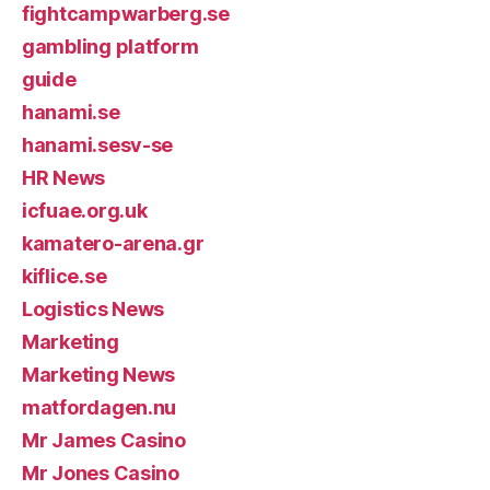
fightcampwarberg.se
gambling platform
guide
hanami.se
hanami.sesv-se
HR News
icfuae.org.uk
kamatero-arena.gr
kiflice.se
Logistics News
Marketing
Marketing News
matfordagen.nu
Mr James Casino
Mr Jones Casino