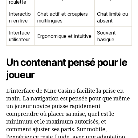
roulette
Interactio
Chat actif et croupiers
Chat limité ou
n en live
multilingues
absent
Interface
Souvent
Ergonomique et intuitive
utilisateur
basique
Un contenant pensé pour le
joueur
L’interface de Nine Casino facilite la prise en
main. La navigation est pensée pour que même
un joueur novice puisse rapidement
comprendre où placer sa mise, quel est le
minimum et le maximum autorisés, et
comment ajuster ses paris. Sur mobile,
l’expérience reste fluide, avec une adaptation