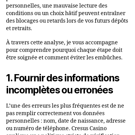
personnelles, une mauvaise lecture des
conditions ou un choix hâtif peuvent entraîner
des blocages ou retards lors de vos futurs dépôts
et retraits.
À travers cette analyse, je vous accompagne
pour comprendre pourquoi chaque étape doit
être soignée et comment éviter les embûches.
1. Fournir des informations
incomplètes ou erronées
L’une des erreurs les plus fréquentes est de ne
pas remplir correctement vos données
personnelles : nom, date de naissance, adresse
ou numéro de téléphone. Cresus Casino