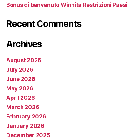
Bonus di benvenuto Winnita Restrizioni Paesi
Recent Comments
Archives
August 2026
July 2026
June 2026
May 2026
April 2026
March 2026
February 2026
January 2026
December 2025