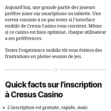
Aujourd’hui, une grande partie des joueurs
préfère jouer sur smartphone ou tablette. Une
erreur consiste à ne pas tester si l’interface
mobile de Cresus Casino vous convient. Même
si ce casino est bien optimisé, chaque utilisateur
a ses préférences.
Tester l’expérience mobile tôt vous évitera des
frustrations en pleine session de jeu.
Quick facts sur l’inscription
à Cresus Casino
L’inscription est gratuite, rapide, mais