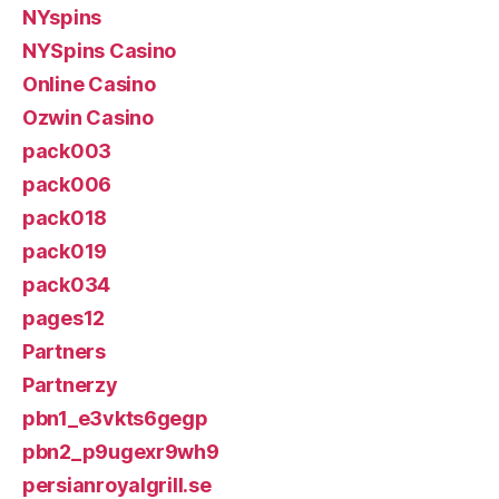
NYspins
NYSpins Casino
Online Casino
Ozwin Casino
pack003
pack006
pack018
pack019
pack034
pages12
Partners
Partnerzy
pbn1_e3vkts6gegp
pbn2_p9ugexr9wh9
persianroyalgrill.se