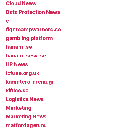
Cloud News
Data Protection News
e
fightcampwarberg.se
gambling platform
hanami.se
hanami.sesv-se
HR News
icfuae.org.uk
kamatero-arena.gr
kiflice.se
Logistics News
Marketing
Marketing News
matfordagen.nu