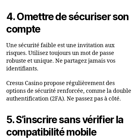
4. Omettre de sécuriser son
compte
Une sécurité faible est une invitation aux
risques. Utilisez toujours un mot de passe
robuste et unique. Ne partagez jamais vos
identifiants.
Cresus Casino propose régulièrement des
options de sécurité renforcée, comme la double
authentification (2FA). Ne passez pas à côté.
5. S’inscrire sans vérifier la
compatibilité mobile