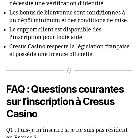
nécessite une vérification d’identité.
Les bonus de bienvenue sont conditionnés à
un dépôt minimum et des conditions de mise.
Le support client est disponible dès
l’inscription pour toute aide.
Cresus Casino respecte la législation française
et possède une licence officielle.
FAQ : Questions courantes
sur l’inscription à Cresus
Casino
Q1 : Puis-je m’inscrire si je ne suis pas résident
en France ?