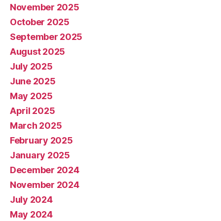
November 2025
October 2025
September 2025
August 2025
July 2025
June 2025
May 2025
April 2025
March 2025
February 2025
January 2025
December 2024
November 2024
July 2024
May 2024