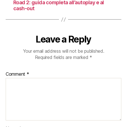
Road 2: guida completa all’autoplay e al
cash‑out
Leave a Reply
Your email address will not be published.
Required fields are marked
*
Comment
*