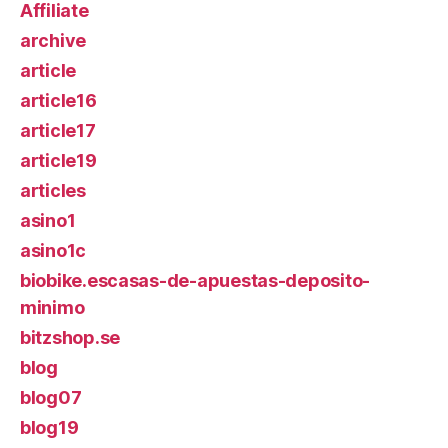
Affiliate
archive
article
article16
article17
article19
articles
asino1
asino1c
biobike.escasas-de-apuestas-deposito-
minimo
bitzshop.se
blog
blog07
blog19