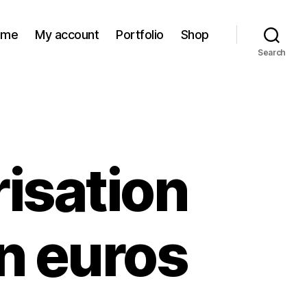
ome
My account
Portfolio
Shop
Search
risation
n euros