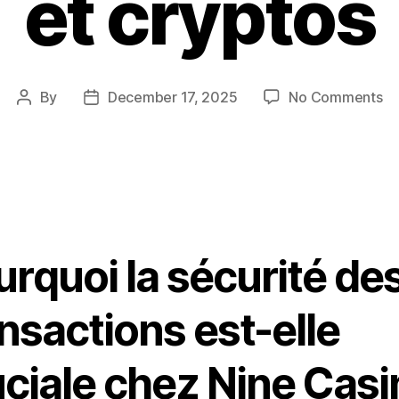
et cryptos
on
By
December 17, 2025
No Comments
Post
Post
Ni
author
date
Ca
:
sé
de
tr
en
rquoi la sécurité de
eu
et
cr
nsactions est-elle
uciale chez Nine Casi