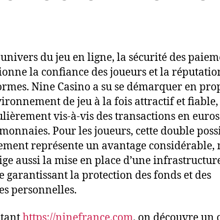
’univers du jeu en ligne, la sécurité des paie
ionne la confiance des joueurs et la réputatio
ormes. Nine Casino a su se démarquer en pro
ironnement de jeu à la fois attractif et fiable,
ulièrement vis-à-vis des transactions en euros
monnaies. Pour les joueurs, cette double possi
ement représente un avantage considérable,
xige aussi la mise en place d’une infrastructur
e garantissant la protection des fonds et des
s personnelles.
itant
https://ninefrance.com
, on découvre un 