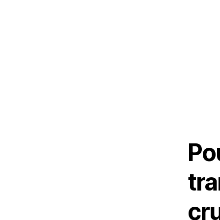
Pou
tra
cr