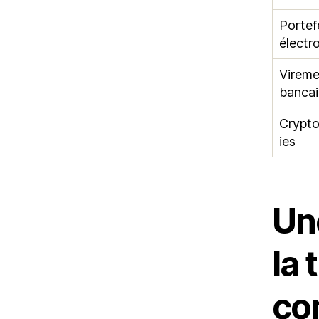
Portefe
électr
Vireme
bancai
Crypt
ies
Un
la 
co