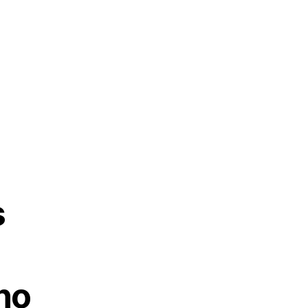
ne
sino
curisation
s
ansactions
s
ros
yptos
no