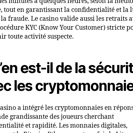
es minutes à quelques heures, selon la méth
, tout en garantissant la confidentialité et la l
la fraude. Le casino valide aussi les retraits 
océdure KYC (Know Your Customer) stricte p
ir toute activité suspecte.
en est-il de la sécuri
ec les cryptomonnaie
asino a intégré les cryptomonnaies en répons
e grandissante des joueurs cherchant
entialité et rapidité. Les monnaies digitales,