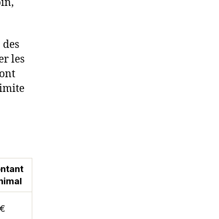
in,
à des
er les
sont
limite
ntant
nimal
 €