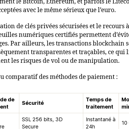
ent le Bitcoin, Ethereum, et parfois le Liteco
cceptées avec le même sérieux que l’euro.
sation de clés privées sécurisées et le recours 
euilles numériques certifiés permettent d’évit
ges. Par ailleurs, les transactions blockchain 
sèquement transparentes et traçables, ce qui 
ent les risques de vol ou de manipulation.
u comparatif des méthodes de paiement :
de de
Temps de
Mo
Sécurité
ent
traitement
mi
SSL 256 bits, 3D
Instantané à
10
re
Secure
24h