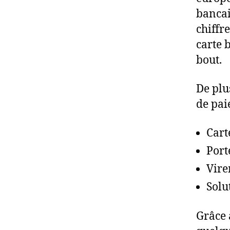
bancai
chiffr
carte 
bout.
De plu
de pai
Cart
Port
Vire
Solu
Grâce 