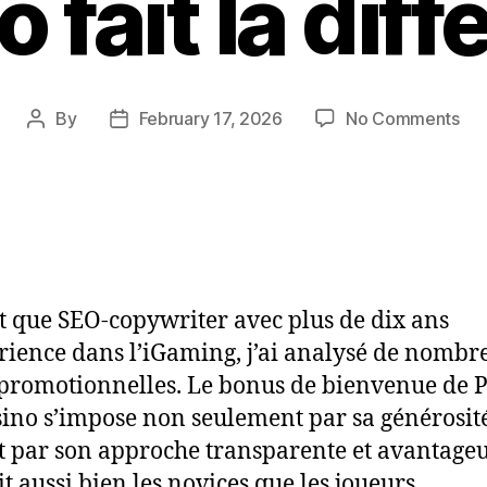
 fait la dif
on
By
February 17, 2026
No Comments
Post
Post
Pou
author
date
le
bo
de
bie
de
Pri
t que SEO-copywriter avec plus de dix ans
Ali
rience dans l’iGaming, j’ai analysé de nombr
Cas
fait
 promotionnelles. Le bonus de bienvenue de 
la
sino s’impose non seulement par sa générosit
dif
t par son approche transparente et avantageu
it aussi bien les novices que les joueurs