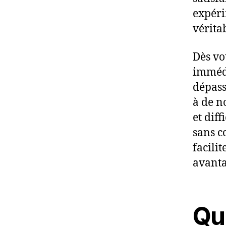
expéri
vérita
Dès vo
immédi
dépass
à de n
et diff
sans c
facili
avanta
Qu’