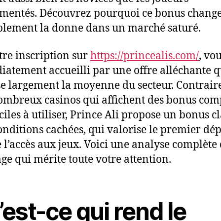
mentés. Découvrez pourquoi ce bonus chang
blement la donne dans un marché saturé.
tre inscription sur
https://princealis.com/
, vou
atement accueilli par une offre alléchante q
e largement la moyenne du secteur. Contrai
ombreux casinos qui affichent des bonus com
iciles à utiliser, Prince Ali propose un bonus cl
onditions cachées, qui valorise le premier dép
te l’accès aux jeux. Voici une analyse complète 
ge qui mérite toute votre attention.
est-ce qui rend le