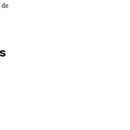
 de
es