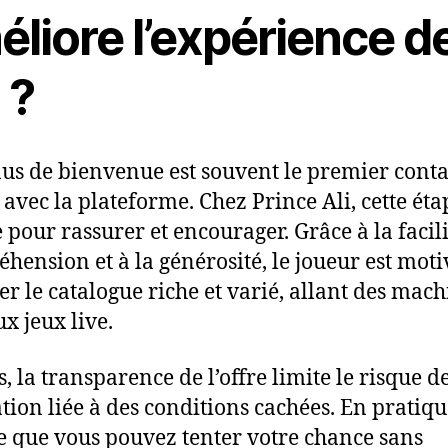
liore l’expérience d
 ?
us de bienvenue est souvent le premier conta
 avec la plateforme. Chez Prince Ali, cette éta
 pour rassurer et encourager. Grâce à la facili
hension et à la générosité, le joueur est moti
er le catalogue riche et varié, allant des mach
x jeux live.
, la transparence de l’offre limite le risque d
ation liée à des conditions cachées. En pratiqu
ie que vous pouvez tenter votre chance sans