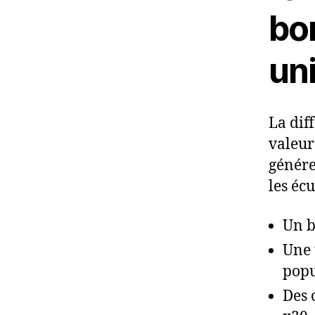
bo
un
La dif
valeur
génére
les éc
Un b
Une 
popu
Des 