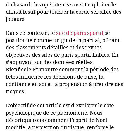
ligne
du hasard : les opérateurs savent exploiter le
climat festif pour toucher la corde sensible des
joueurs.
Dans ce contexte, le
site de paris sportif
se
positionne comme un guide impartial, offrant
des classements détaillés et des revues
objectives des sites de paris sportif fiables. En
s’appuyant sur des données réelles,
Bienficele.Fr montre comment la période des
fêtes influence les décisions de mise, la
confiance en soi et la propension à prendre des
risques.
L’objectif de cet article est d’explorer le côté
psychologique de ce phénomène. Nous
décortiquerons comment l’esprit de Noël
modifie la perception du risque, renforce le