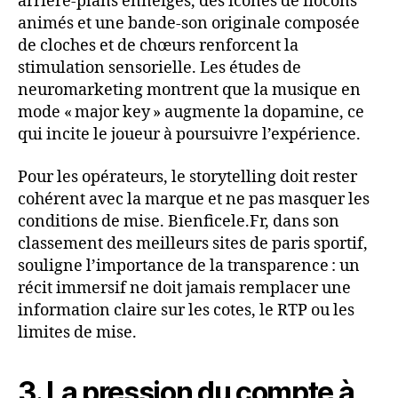
arrière‑plans enneigés, des icônes de flocons
animés et une bande‑son originale composée
de cloches et de chœurs renforcent la
stimulation sensorielle. Les études de
neuromarketing montrent que la musique en
mode « major key » augmente la dopamine, ce
qui incite le joueur à poursuivre l’expérience.
Pour les opérateurs, le storytelling doit rester
cohérent avec la marque et ne pas masquer les
conditions de mise. Bienficele.Fr, dans son
classement des meilleurs sites de paris sportif,
souligne l’importance de la transparence : un
récit immersif ne doit jamais remplacer une
information claire sur les cotes, le RTP ou les
limites de mise.
3. La pression du compte à