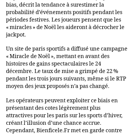
bias, décrit la tendance à surestimer la
probabilité d’événements positifs pendant les
périodes festives. Les joueurs pensent que les
« miracles » de Noël les aideront à décrocher le
jackpot.
Un site de paris sportifs a diffusé une campagne
« Miracle de Noël », mettant en avant des
histoires de gains spectaculaires le 24
décembre. Le taux de mise a grimpé de 22 %
pendant les trois jours suivants, même si le RTP
moyen des jeux proposés n’a pas changé.
Les opérateurs peuvent exploiter ce biais en
présentant des cotes légèrement plus
attractives pour les paris sur les sports d’hiver,
créant l’illusion d’une chance accrue.
Cependant, Bienficele.Fr met en garde contre