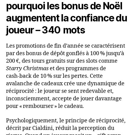
pourquoi les bonus de Noël
augmentent la confiance du
joueur – 340 mots
Les promotions de fin d’année se caractérisent
par des bonus de dépôt gonflés à 100 % jusqu’à
200 €, des tours gratuits sur des slots comme
Starry Christmas
et des programmes de
cash‑back de 10 % sur les pertes. Cette
avalanche de cadeaux crée une dynamique de
réciprocité : le joueur se sent redevable et,
inconsciemment, accepte de jouer davantage
pour « rembourser » le cadeau.
Psychologiquement, le principe de réciprocité,
décrit par Cialdini, réduit la perception du