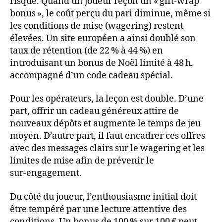
risque. Quand un joueur reçoit un « gift‑wrap
bonus », le coût perçu du pari diminue, même si
les conditions de mise (wagering) restent
élevées. Un site européen a ainsi doublé son
taux de rétention (de 22 % à 44 %) en
introduisant un bonus de Noël limité à 48 h,
accompagné d’un code cadeau spécial.
Pour les opérateurs, la leçon est double. D’une
part, offrir un cadeau généreux attire de
nouveaux dépôts et augmente le temps de jeu
moyen. D’autre part, il faut encadrer ces offres
avec des messages clairs sur le wagering et les
limites de mise afin de prévenir le
sur‑engagement.
Du côté du joueur, l’enthousiasme initial doit
être tempéré par une lecture attentive des
conditions. Un bonus de 100 % sur 100 € peut