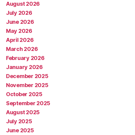
August 2026
July 2026
June 2026
May 2026
April 2026
March 2026
February 2026
January 2026
December 2025
November 2025
October 2025
September 2025
August 2025
July 2025
June 2025