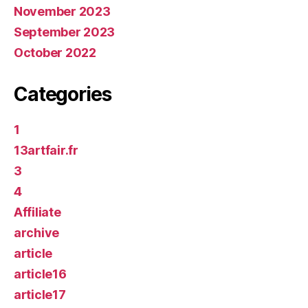
November 2023
September 2023
October 2022
Categories
1
13artfair.fr
3
4
Affiliate
archive
article
article16
article17