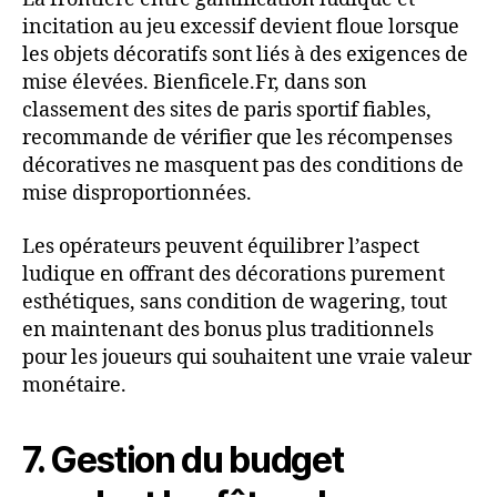
incitation au jeu excessif devient floue lorsque
les objets décoratifs sont liés à des exigences de
mise élevées. Bienficele.Fr, dans son
classement des sites de paris sportif fiables,
recommande de vérifier que les récompenses
décoratives ne masquent pas des conditions de
mise disproportionnées.
Les opérateurs peuvent équilibrer l’aspect
ludique en offrant des décorations purement
esthétiques, sans condition de wagering, tout
en maintenant des bonus plus traditionnels
pour les joueurs qui souhaitent une vraie valeur
monétaire.
7. Gestion du budget