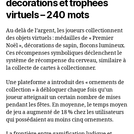
décorations et trophées
virtuels – 240 mots
Au-delà de l’argent, les joueurs collectionnent
des objets virtuels : médailles de « Premier
Noël », décorations de sapin, flocons lumineux.
Ces récompenses symboliques déclenchent le
système de récompense du cerveau, similaire à
la collecte de cartes à collectionner.
Une plateforme a introduit des « ornements de
collection » à débloquer chaque fois qu’un
joueur atteignait un certain nombre de mises
pendant les fêtes. En moyenne, le temps moyen
de jeu a augmenté de 18 % chez les utilisateurs
qui possédaient au moins cinq ornements.
La frontière entre gamification ludique et