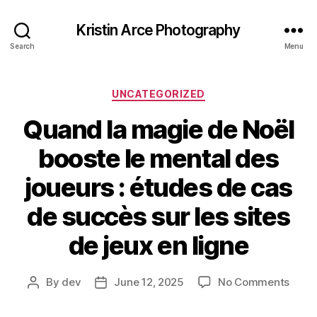
Kristin Arce Photography
Search
Menu
Categories
UNCATEGORIZED
Quand la magie de Noël
booste le mental des
joueurs : études de cas
de succès sur les sites
de jeux en ligne
on
By
dev
June 12, 2025
No Comments
Post
Post
Quan
author
date
la