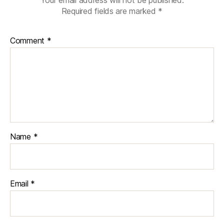
Your email address will not be published.
Required fields are marked
*
Comment
*
Name
*
Email
*