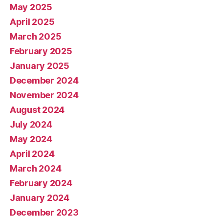
May 2025
April 2025
March 2025
February 2025
January 2025
December 2024
November 2024
August 2024
July 2024
May 2024
April 2024
March 2024
February 2024
January 2024
December 2023