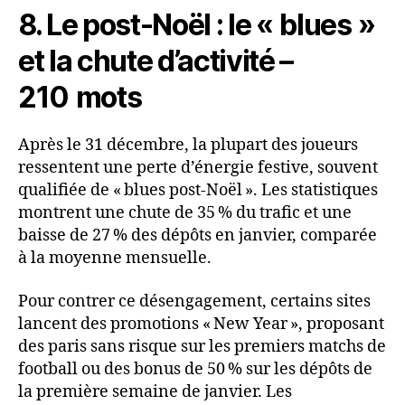
8. Le post‑Noël : le « blues »
et la chute d’activité –
210 mots
Après le 31 décembre, la plupart des joueurs
ressentent une perte d’énergie festive, souvent
qualifiée de « blues post‑Noël ». Les statistiques
montrent une chute de 35 % du trafic et une
baisse de 27 % des dépôts en janvier, comparée
à la moyenne mensuelle.
Pour contrer ce désengagement, certains sites
lancent des promotions « New Year », proposant
des paris sans risque sur les premiers matchs de
football ou des bonus de 50 % sur les dépôts de
la première semaine de janvier. Les