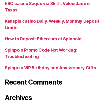
ESC casino Saque via Skrill: Velocidade e
Taxas
Kenspin casino Daily, Weekly, Monthly Deposit
Limits
How to Deposit Ethereum at Spinpolo
Spinpolo Promo Code Not Working:
Troubleshooting
Spinpolo VIP Birthday and Anniversary Gifts
Recent Comments
Archives