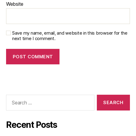
Website
Save my name, email, and website in this browser for the
next time I comment.
Search
for:
Recent Posts