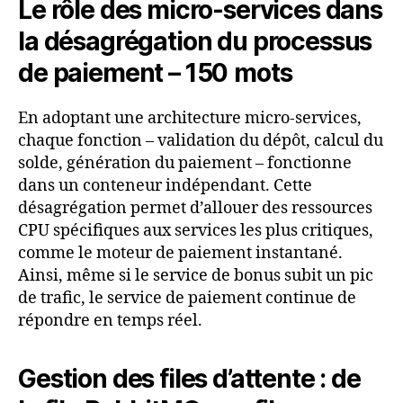
Le rôle des micro‑services dans
la désagrégation du processus
de paiement – 150 mots
En adoptant une architecture micro‑services,
chaque fonction – validation du dépôt, calcul du
solde, génération du paiement – fonctionne
dans un conteneur indépendant. Cette
désagrégation permet d’allouer des ressources
CPU spécifiques aux services les plus critiques,
comme le moteur de paiement instantané.
Ainsi, même si le service de bonus subit un pic
de trafic, le service de paiement continue de
répondre en temps réel.
Gestion des files d’attente : de