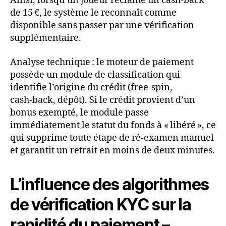
Ainsi, lorsqu’un joueur réclame un cash‑back
de 15 €, le système le reconnaît comme
disponible sans passer par une vérification
supplémentaire.
Analyse technique : le moteur de paiement
possède un module de classification qui
identifie l’origine du crédit (free‑spin,
cash‑back, dépôt). Si le crédit provient d’un
bonus exempté, le module passe
immédiatement le statut du fonds à « libéré », ce
qui supprime toute étape de ré‑examen manuel
et garantit un retrait en moins de deux minutes.
L’influence des algorithmes
de vérification KYC sur la
rapidité du paiement –