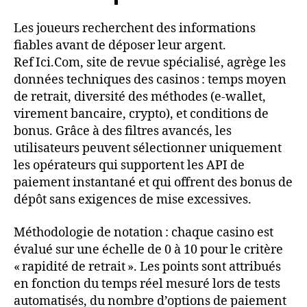
Les joueurs recherchent des informations
fiables avant de déposer leur argent.
Ref Ici.Com, site de revue spécialisé, agrège les
données techniques des casinos : temps moyen
de retrait, diversité des méthodes (e‑wallet,
virement bancaire, crypto), et conditions de
bonus. Grâce à des filtres avancés, les
utilisateurs peuvent sélectionner uniquement
les opérateurs qui supportent les API de
paiement instantané et qui offrent des bonus de
dépôt sans exigences de mise excessives.
Méthodologie de notation : chaque casino est
évalué sur une échelle de 0 à 10 pour le critère
« rapidité de retrait ». Les points sont attribués
en fonction du temps réel mesuré lors de tests
automatisés, du nombre d’options de paiement