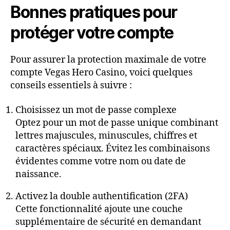
Bonnes pratiques pour
protéger votre compte
Pour assurer la protection maximale de votre
compte Vegas Hero Casino, voici quelques
conseils essentiels à suivre :
Choisissez un mot de passe complexe
Optez pour un mot de passe unique combinant
lettres majuscules, minuscules, chiffres et
caractères spéciaux. Évitez les combinaisons
évidentes comme votre nom ou date de
naissance.
Activez la double authentification (2FA)
Cette fonctionnalité ajoute une couche
supplémentaire de sécurité en demandant