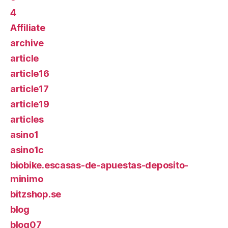
4
Affiliate
archive
article
article16
article17
article19
articles
asino1
asino1c
biobike.escasas-de-apuestas-deposito-
minimo
bitzshop.se
blog
blog07