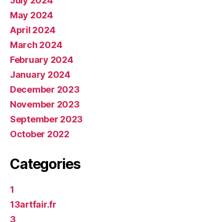
July 2024
May 2024
April 2024
March 2024
February 2024
January 2024
December 2023
November 2023
September 2023
October 2022
Categories
1
13artfair.fr
3