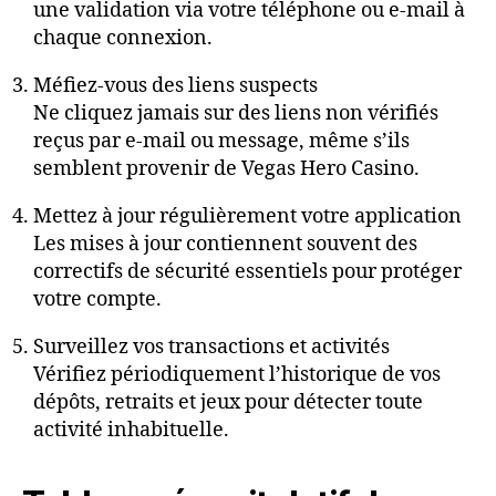
une validation via votre téléphone ou e-mail à
chaque connexion.
Méfiez-vous des liens suspects
Ne cliquez jamais sur des liens non vérifiés
reçus par e-mail ou message, même s’ils
semblent provenir de Vegas Hero Casino.
Mettez à jour régulièrement votre application
Les mises à jour contiennent souvent des
correctifs de sécurité essentiels pour protéger
votre compte.
Surveillez vos transactions et activités
Vérifiez périodiquement l’historique de vos
dépôts, retraits et jeux pour détecter toute
activité inhabituelle.