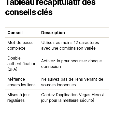
Tableau récapitulatif des
conseils clés
Conseil
Description
Mot de passe
Utilisez au moins 12 caractères
complexe
avec une combinaison variée
Double
Activez-la pour sécuriser chaque
authentification
connexion
(2FA)
Méfiance
Ne suivez pas de liens venant de
envers les liens
sources inconnues
Mises à jour
Gardez l’application Vegas Hero à
régulières
jour pour la meilleure sécurité