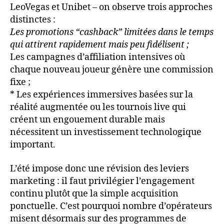
LeoVegas et Unibet – on observe trois approches
distinctes :
Les promotions “cashback” limitées dans le temps
qui attirent rapidement mais peu fidélisent ;
Les campagnes d’affiliation intensives où
chaque nouveau joueur génère une commission
fixe ;
* Les expériences immersives basées sur la
réalité augmentée ou les tournois live qui
créent un engouement durable mais
nécessitent un investissement technologique
important.
L’été impose donc une révision des leviers
marketing : il faut privilégier l’engagement
continu plutôt que la simple acquisition
ponctuelle. C’est pourquoi nombre d’opérateurs
misent désormais sur des programmes de