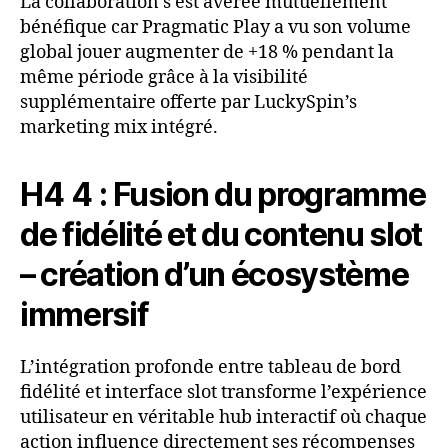
La collaboration s’est avérée mutuellement
bénéfique car Pragmatic Play a vu son volume
global jouer augmenter de +18 % pendant la
même période grâce à la visibilité
supplémentaire offerte par LuckySpin’s
marketing mix intégré.
H4 4 : Fusion du programme
de fidélité et du contenu slot
– création d’un écosystème
immersif
L’intégration profonde entre tableau de bord
fidélité et interface slot transforme l’expérience
utilisateur en véritable hub interactif où chaque
action influence directement ses récompenses