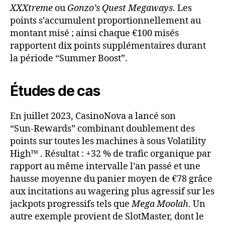
XXXtreme
ou
Gonzo’s Quest Megaways
. Les
points s’accumulent proportionnellement au
montant misé ; ainsi chaque €100 misés
rapportent dix points supplémentaires durant
la période “Summer Boost”.
Études de cas
En juillet 2023, CasinoNova a lancé son
“Sun‑Rewards” combinant doublement des
points sur toutes les machines à sous Volatility
High™ . Résultat : +32 % de trafic organique par
rapport au même intervalle l’an passé et une
hausse moyenne du panier moyen de €78 grâce
aux incitations au wagering plus agressif sur les
jackpots progressifs tels que
Mega Moolah
. Un
autre exemple provient de SlotMaster, dont le