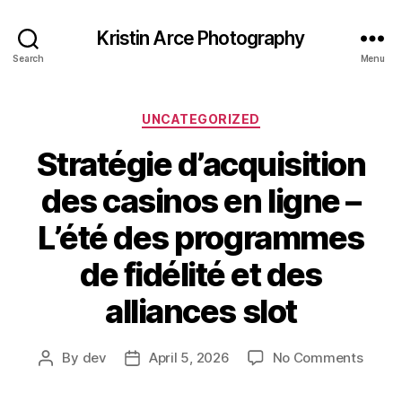
Kristin Arce Photography
Search
Menu
Categories
UNCATEGORIZED
Stratégie d’acquisition
des casinos en ligne –
L’été des programmes
de fidélité et des
alliances slot
on
By
dev
April 5, 2026
No Comments
Post
Post
Strat
author
date
d’acqu