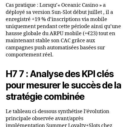
Cas pratique : Lorsqu’« Oceanic Casino » a
déployé sa version Sun‑Slot début juillet , il a
enregistré +19 % d’inscriptions via mobile
uniquement pendant cette période ainsi qu’une
hausse globale du ARPU mobile (+€23) tout en
maintenant stable son CAC grâce aux
campagnes push automatisées basées sur
comportement réel.
H7 7 : Analyse des KPI clés
pour mesurer le succès de la
stratégie combinée
Le tableau ci-dessous synthétise l’évolution
principale observée avant/après
implémentation Summer Loyalty+Slots chez