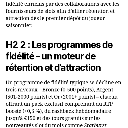
fidélité enrichis par des collaborations avec les
fournisseurs de slots afin d’allier rétention et
attraction dès le premier dépôt du joueur
saisonnier.
H2 2 : Les programmes de
fidélité – un moteur de
rétention et d’attraction
Un programme de fidélité typique se décline en
trois niveaux – Bronze (0‑500 points), Argent
(501‑2000 points) et Or (2001+ points) – chacun
offrant un pack exclusif comprenant du RTP
boosté (+0,5 %), du cashback hebdomadaire
jusqu’à €150 et des tours gratuits sur les
nouveautés slot du mois comme
Starburst