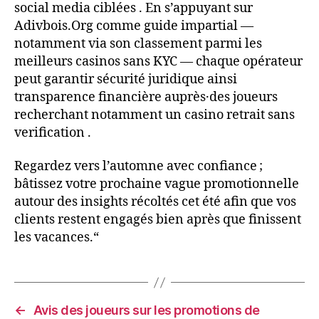
social media ciblées . En s’appuyant sur
Adivbois.Org comme guide impartial —
notamment via son classement parmi les
meilleurs casinos sans KYC — chaque opérateur
peut garantir sécurité juridique ainsi
transparence financière auprès·des joueurs
recherchant notamment un casino retrait sans
verification .
Regardez vers l’automne avec confiance ;
bâtissez votre prochaine vague promotionnelle
autour des insights récoltés cet été afin que vos
clients restent engagés bien après que finissent
les vacances.“
←
Avis des joueurs sur les promotions de