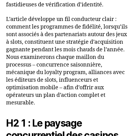
fastidieuses de vérification d’identité.
L’article développe un fil conducteur clair :
comment les programmes de fidélité, lorsqu’ils
sont associés à des partenariats autour des jeux
à slots, constituent une stratégie d’acquisition
gagnante pendant les mois chauds de l’année.
Nous examinerons chaque maillon du
processus – concurrence saisonnière,
mécanique du loyalty program, alliances avec
les éditeurs de slots, influenceurs et
optimisation mobile – afin d’offrir aux
opérateurs un plan d’action complet et
mesurable.
H2 1 : Le paysage
concurrentiel des casinos