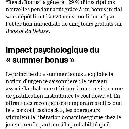
“Beach Bonus” a généré +29 % d’inscriptions
nouvelles pendant août grâce à un bonus initial
sans dépôt limité à €20 mais conditionné par
l’obtention immédiate de cinq tours gratuits sur
Book of Ra Deluxe
.
Impact psychologique du
« summer bonus »
Le principe du « summer bonus » exploite la
notion d’urgence saisonnière : le cerveau
associe la chaleur extérieure à une envie accrue
de gratification instantanée (« cool down »). En
offrant des récompenses temporaires telles que
le « cocktail‑cashback », les opérateurs
stimulent la libération dopaminergique chez le
joueur, renforçant ainsi la probabilité qu’il