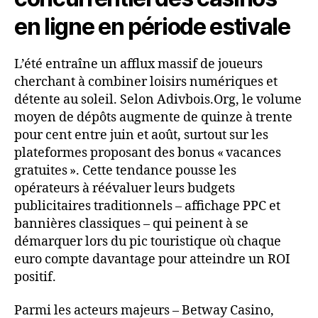
en ligne en période estivale
L’été entraîne un afflux massif de joueurs
cherchant à combiner loisirs numériques et
détente au soleil. Selon Adivbois.Org, le volume
moyen de dépôts augmente de quinze à trente
pour cent entre juin et août, surtout sur les
plateformes proposant des bonus « vacances
gratuites ». Cette tendance pousse les
opérateurs à réévaluer leurs budgets
publicitaires traditionnels – affichage PPC et
bannières classiques – qui peinent à se
démarquer lors du pic touristique où chaque
euro compte davantage pour atteindre un ROI
positif.
Parmi les acteurs majeurs – Betway Casino,