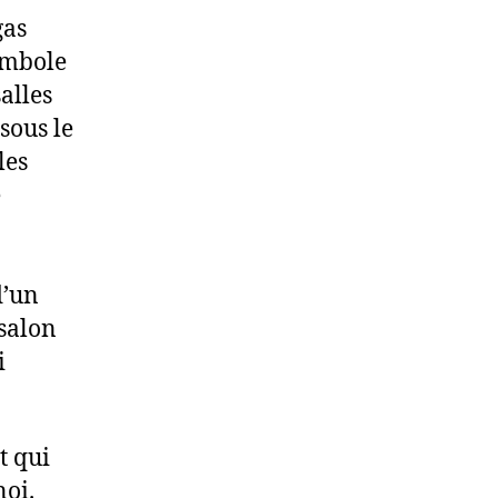
gas
symbole
alles
sous le
les
e
d’un
 salon
i
t qui
noi.