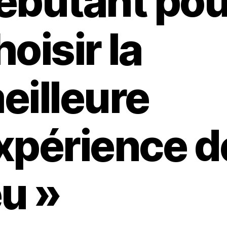
ébutant pou
hoisir la
eilleure
xpérience d
eu »