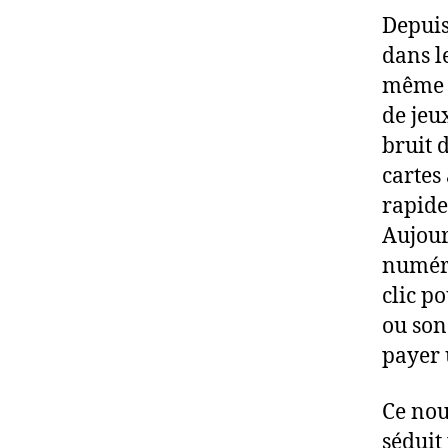
Depuis
dans l
même d
de jeu
bruit 
cartes
rapide
Aujour
numéri
clic p
ou son
payer 
Ce nou
séduit