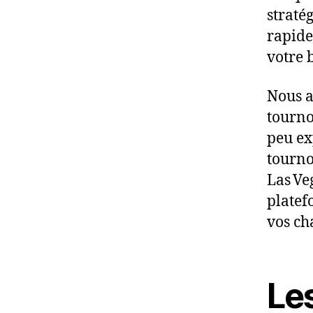
straté
rapide
votre 
Nous a
tournoi
peu ex
tourno
Las Ve
platef
vos ch
Les