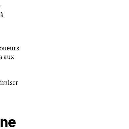
r
 à
 joueurs
s aux
ximiser
gne