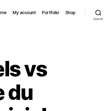
ome
My account
Portfolio
Shop
Search
els vs
e du