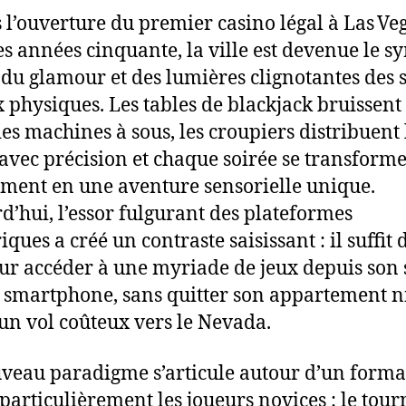
 l’ouverture du premier casino légal à Las Ve
es années cinquante, la ville est devenue le 
u glamour et des lumières clignotantes des s
x physiques. Les tables de blackjack bruissent 
des machines à sous, les croupiers distribuent 
 avec précision et chaque soirée se transform
ment en une aventure sensorielle unique.
d’hui, l’essor fulgurant des plateformes
ques a créé un contraste saisissant : il suffit 
our accéder à une myriade de jeux depuis son
 smartphone, sans quitter son appartement n
un vol coûteux vers le Nevada.
veau paradigme s’articule autour d’un forma
 particulièrement les joueurs novices : le tour