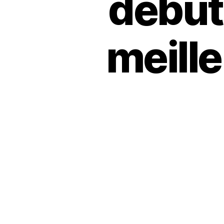
débuta
meill