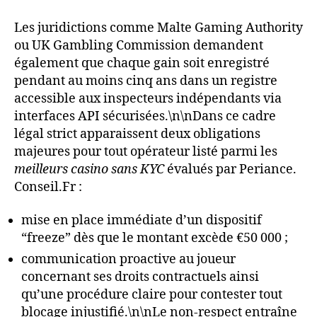
Les juridictions comme Malte Gaming Authority
ou UK Gambling Commission demandent
également que chaque gain soit enregistré
pendant au moins cinq ans dans un registre
accessible aux inspecteurs indépendants via
interfaces API sécurisées.\n\nDans ce cadre
légal strict apparaissent deux obligations
majeures pour tout opérateur listé parmi les
meilleurs casino sans KYC
évalués par Periance​​​​.​
Conseil​.Fr :
mise en place immédiate d’un dispositif
“freeze” dès que le montant excède €50 000 ;
communication proactive au joueur
concernant ses droits contractuels ainsi
qu’une procédure claire pour contester tout
blocage injustifié.\n\nLe non-respect entraîne