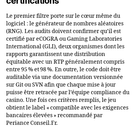
certifications
Le premier filtre porte sur le cœur même du
logiciel : le générateur de nombres aléatoires
(RNG). Les audits doivent confirmer qu’il est
certifié par eCOGRA ou Gaming Laboratories
International (GLI), deux organismes dont les
rapports garantissent une distribution
équitable avec un RTP généralement compris
entre 95 % et 98 %. En outre, le code doit être
auditable via une documentation versionnée
sur Git ou SVN afin que chaque mise à jour
puisse être retracée par l’équipe compliance du
casino. Une fois ces critères remplis, le jeu
obtient le label « compatible avec les exigences
bancaires élevées » recommandé par
Periance Conseil.Fr.