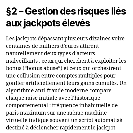
§2 – Gestion des risques liés
aux jackpots élevés
Les jackpots dépassant plusieurs dizaines voire
centaines de milliers d’euros attirent
naturellement deux types d’acteurs
malveillants : ceux qui cherchent à exploiter les
bonus (“bonus abuse”) et ceux qui orchestrent
une collusion entre comptes multiples pour
gonfler artificiellement leurs gains cumulés. Un
algorithme anti‑fraude moderne compare
chaque mise initiale avec l’historique
comportemental : fréquence inhabituelle de
paris maximum sur une même machine
virtuelle indique souvent un script automatisé
destiné à déclencher rapidement le jackpot