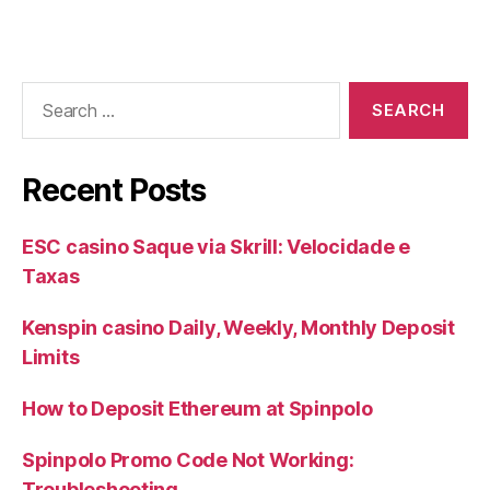
Search
for:
Recent Posts
ESC casino Saque via Skrill: Velocidade e
Taxas
Kenspin casino Daily, Weekly, Monthly Deposit
Limits
How to Deposit Ethereum at Spinpolo
Spinpolo Promo Code Not Working:
Troubleshooting