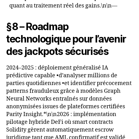
quant au traitement réel des gains.\n\n—
§8 – Roadmap
technologique pour l’avenir
des jackpots sécurisés
2024–2025 : déploiement généralisé IA
prédictive capable •d’analyser millions de
parties quotidiennes •et identifier précocement
patterns frauduleux grâce à modèles Graph
Neural Networks entraînés sur données
anonymisées issues de plateformes certifiées
Parity Insight.*\n\n2026 : implémentation
pilotage hybride DeFi où smart contracts
Solidity gèrent automatiquement escrow
juridique tant que AML confirmatif est validé