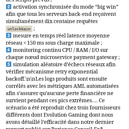
activation synchronisée du mode “big win”
afin que tous les serveurs back‑end reçoivent
simultanément dix centaine requêtes
;
unlockGain
mesure en temps réel latence moyenne
réseau < 150 ms sous charge maximale ;
monitoring continu CPU / RAM / I/O sur
chaque nœud microservice payment gateway ;
simulation aléatoire d’échecs réseaux afin
vérifier mécanisme retry exponential
backoff.\n\nLes logs produits sont ensuite
corrélés avec les métriques AML automatisées
afin s’assurer qu’aucune perte financière ne
survient pendant ces pics extrêmes.… Ce
scénario a été reproduit chez trois fournisseurs
différents dont Evolution Gaming dont nous
avons détaillé l’efficacité dans notre dernier