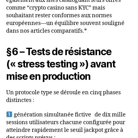
également aux sites cataloguant leurs offres
comme “crypto casino sans KYC” mais
souhaitant rester conformes aux normes
européennes—un équilibre souvent souligné
dans nos articles comparatifs.*
§6 – Tests de résistance
(« stress testing ») avant
mise en production
Un protocole type se déroule en cinq phases
distinctes :
génération simultanée fictive de dix mille
sessions utilisateurs chacune configurée pour
atteindre rapidement le seuil jackpot grâce à
des scripts prévus ;