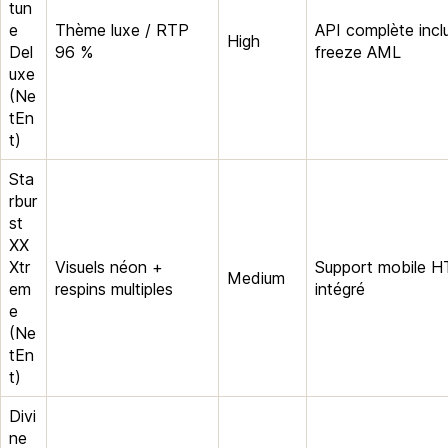
tun
e
Thème luxe / RTP
API complète incl
High
Del
96 %
freeze AML
uxe
(Ne
tEn
t)
Sta
rbur
st
XX
Xtr
Visuels néon +
Support mobile 
Medium
em
respins multiples
intégré
e
(Ne
tEn
t)
Divi
ne