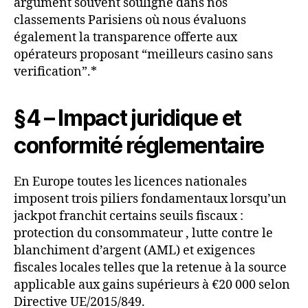
argument souvent souligné dans nos
classements Parisiens où nous évaluons
également la transparence offerte aux
opérateurs proposant “meilleurs casino sans
verification”.*
§4 – Impact juridique et
conformité réglementaire
En Europe toutes les licences nationales
imposent trois piliers fondamentaux lorsqu’un
jackpot franchit certains seuils fiscaux :
protection du consommateur , lutte contre le
blanchiment d’argent (AML) et exigences
fiscales locales telles que la retenue à la source
applicable aux gains supérieurs à €20 000 selon
Directive UE/2015/849.