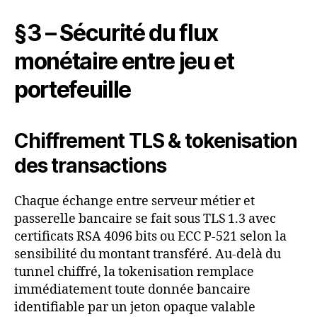
§3 – Sécurité du flux
monétaire entre jeu et
portefeuille
Chiffrement TLS & tokenisation
des transactions
Chaque échange entre serveur métier et
passerelle bancaire se fait sous TLS 1.3 avec
certificats RSA 4096 bits ou ECC P‑521 selon la
sensibilité du montant transféré. Au-delà du
tunnel chiffré, la tokenisation remplace
immédiatement toute donnée bancaire
identifiable par un jeton opaque valable