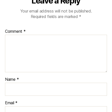
Leave a Reply
Your email address will not be published.
Required fields are marked
*
Comment
*
Name
*
Email
*