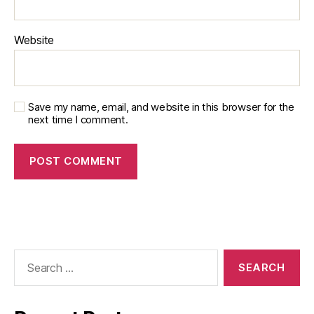
Website
Save my name, email, and website in this browser for the
next time I comment.
Search
for: