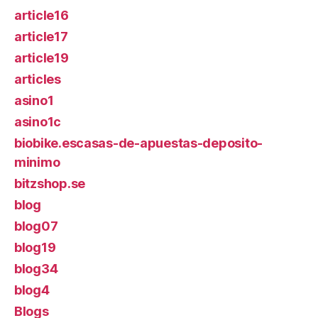
article16
article17
article19
articles
asino1
asino1c
biobike.escasas-de-apuestas-deposito-
minimo
bitzshop.se
blog
blog07
blog19
blog34
blog4
Blogs