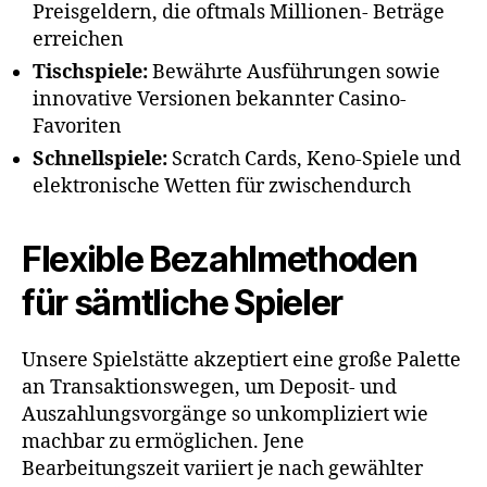
Preisgeldern, die oftmals Millionen- Beträge
erreichen
Tischspiele:
Bewährte Ausführungen sowie
innovative Versionen bekannter Casino-
Favoriten
Schnellspiele:
Scratch Cards, Keno-Spiele und
elektronische Wetten für zwischendurch
Flexible Bezahlmethoden
für sämtliche Spieler
Unsere Spielstätte akzeptiert eine große Palette
an Transaktionswegen, um Deposit- und
Auszahlungsvorgänge so unkompliziert wie
machbar zu ermöglichen. Jene
Bearbeitungszeit variiert je nach gewählter