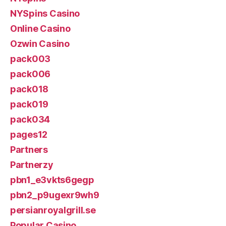
NYSpins Casino
Online Casino
Ozwin Casino
pack003
pack006
pack018
pack019
pack034
pages12
Partners
Partnerzy
pbn1_e3vkts6gegp
pbn2_p9ugexr9wh9
persianroyalgrill.se
Popular Casino