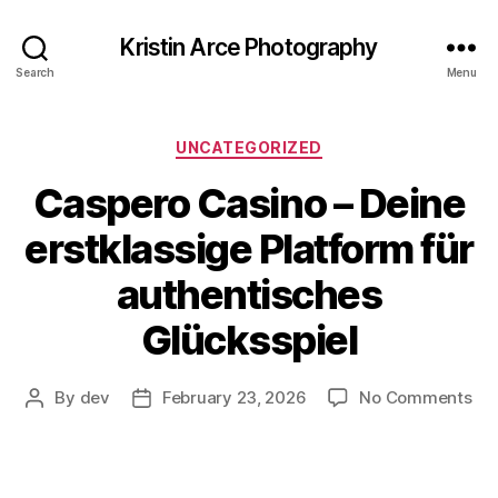
Kristin Arce Photography
Search
Menu
Categories
UNCATEGORIZED
Caspero Casino – Deine
erstklassige Platform für
authentisches
Glücksspiel
on
By
dev
February 23, 2026
No Comments
Post
Post
Ca
author
date
Cas
–
Dei