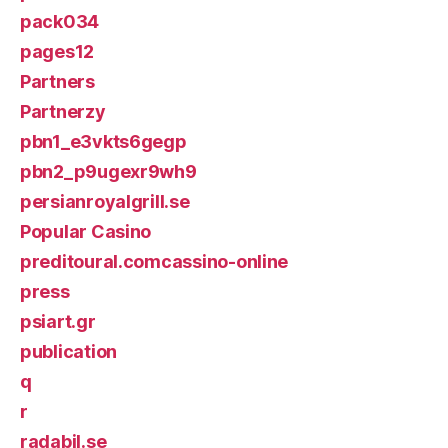
pack034
pages12
Partners
Partnerzy
pbn1_e3vkts6gegp
pbn2_p9ugexr9wh9
persianroyalgrill.se
Popular Casino
preditoural.comcassino-online
press
psiart.gr
publication
q
r
radabil.se