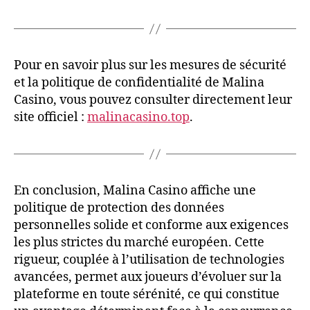
Pour en savoir plus sur les mesures de sécurité
et la politique de confidentialité de Malina
Casino, vous pouvez consulter directement leur
site officiel :
malinacasino.top
.
En conclusion, Malina Casino affiche une
politique de protection des données
personnelles solide et conforme aux exigences
les plus strictes du marché européen. Cette
rigueur, couplée à l’utilisation de technologies
avancées, permet aux joueurs d’évoluer sur la
plateforme en toute sérénité, ce qui constitue