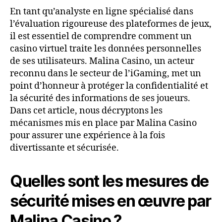
il
En tant qu’analyste en ligne spécialisé dans
la
l’évaluation rigoureuse des plateformes de jeux,
prot
il est essentiel de comprendre comment un
des
casino virtuel traite les données personnelles
donn
de ses utilisateurs. Malina Casino, un acteur
pers
reconnu dans le secteur de l’iGaming, met un
?
point d’honneur à protéger la confidentialité et
la sécurité des informations de ses joueurs.
Dans cet article, nous décryptons les
mécanismes mis en place par Malina Casino
pour assurer une expérience à la fois
divertissante et sécurisée.
Quelles sont les mesures de
sécurité mises en œuvre par
Malina Casino ?