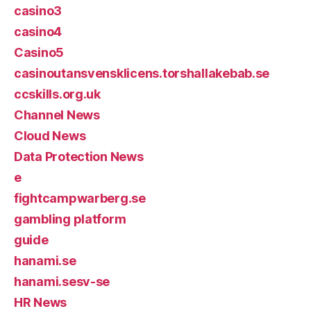
casino3
casino4
Casino5
casinoutansvensklicens.torshallakebab.se
ccskills.org.uk
Channel News
Cloud News
Data Protection News
e
fightcampwarberg.se
gambling platform
guide
hanami.se
hanami.sesv-se
HR News