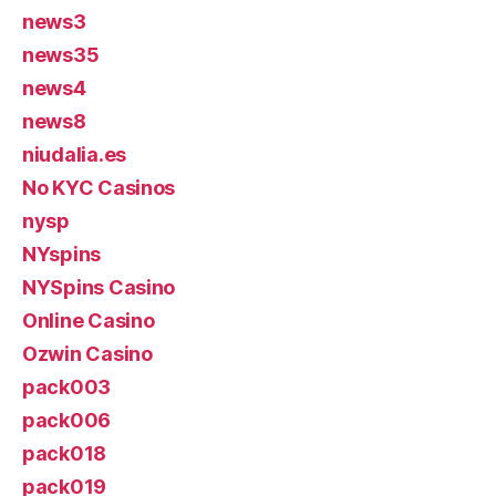
news3
news35
news4
news8
niudalia.es
No KYC Casinos
nysp
NYspins
NYSpins Casino
Online Casino
Ozwin Casino
pack003
pack006
pack018
pack019