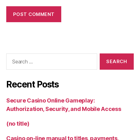
Search
for:
Recent Posts
Secure Casino Online Gameplay:
Authorization, Security, and Mobile Access
(no title)
Casino on-line manual to titles, payments,