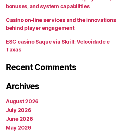
bonuses, and system capabilities
Casino on-line services and the innovations
behind player engagement
ESC casino Saque via Skrill: Velocidade e
Taxas
Recent Comments
Archives
August 2026
July 2026
June 2026
May 2026