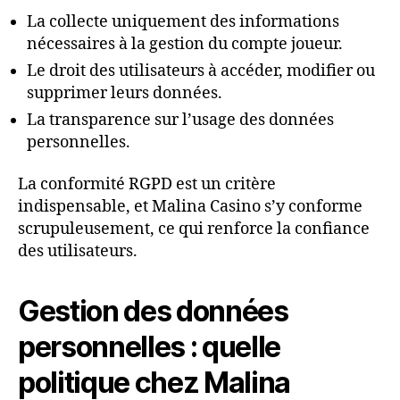
La collecte uniquement des informations
nécessaires à la gestion du compte joueur.
Le droit des utilisateurs à accéder, modifier ou
supprimer leurs données.
La transparence sur l’usage des données
personnelles.
La conformité RGPD est un critère
indispensable, et Malina Casino s’y conforme
scrupuleusement, ce qui renforce la confiance
des utilisateurs.
Gestion des données
personnelles : quelle
politique chez Malina