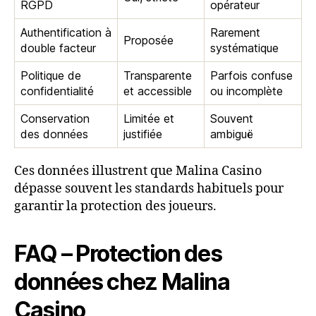
RGPD
opérateur
Authentification à
Rarement
Proposée
double facteur
systématique
Politique de
Transparente
Parfois confuse
confidentialité
et accessible
ou incomplète
Conservation
Limitée et
Souvent
des données
justifiée
ambiguë
Ces données illustrent que Malina Casino
dépasse souvent les standards habituels pour
garantir la protection des joueurs.
FAQ – Protection des
données chez Malina
Casino