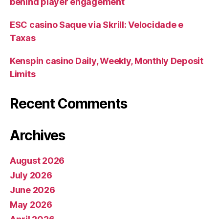
behind player engagement
ESC casino Saque via Skrill: Velocidade e
Taxas
Kenspin casino Daily, Weekly, Monthly Deposit
Limits
Recent Comments
Archives
August 2026
July 2026
June 2026
May 2026