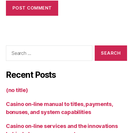
Search
for:
Recent Posts
(no title)
Casino on-line manual to titles, payments,
bonuses, and system capabilities
Casino on-line services and the innovations