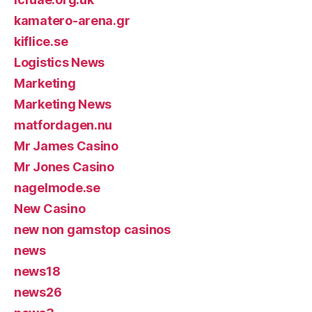
kamatero-arena.gr
kiflice.se
Logistics News
Marketing
Marketing News
matfordagen.nu
Mr James Casino
Mr Jones Casino
nagelmode.se
New Casino
new non gamstop casinos
news
news18
news26