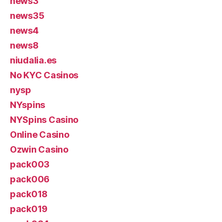
news3
news35
news4
news8
niudalia.es
No KYC Casinos
nysp
NYspins
NYSpins Casino
Online Casino
Ozwin Casino
pack003
pack006
pack018
pack019