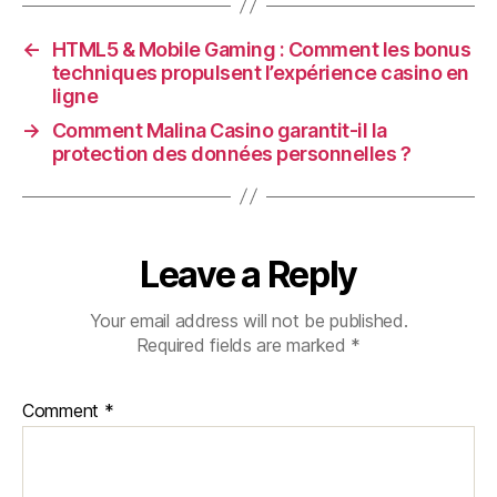
←
HTML5 & Mobile Gaming : Comment les bonus
techniques propulsent l’expérience casino en
ligne
→
Comment Malina Casino garantit-il la
protection des données personnelles ?
Leave a Reply
Your email address will not be published.
Required fields are marked
*
Comment
*