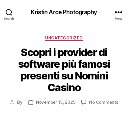
Kristin Arce Photography
Search
Menu
Categories
UNCATEGORIZED
Scopri i provider di
software più famosi
presenti su Nomini
Casino
on
By
November 15, 2025
No Comments
Post
Post
Scop
author
date
i
prov
di