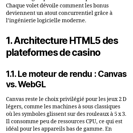
Chaque volet dévoile comment les bonus
deviennent un atout concurrentiel grâce à
l’ingénierie logicielle moderne.
1. Architecture HTML5 des
plateformes de casino
1.1. Le moteur de rendu : Canvas
vs. WebGL
Canvas reste le choix privilégié pour les jeux 2 D
légers, comme les machines à sous classiques
où les symboles glissent sur des rouleaux à 5 x 3.
Il consomme peu de ressources CPU, ce qui est
idéal pour les appareils bas de gamme. En