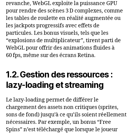
revanche, WebGL exploite la puissance GPU
pour rendre des scènes 3 D complexes, comme
les tables de roulette en réalité augmentée ou
les jackpots progressifs avec effets de
particules. Les bonus visuels, tels que les
“explosions de multiplicateur”, tirent parti de
WebGL pour offrir des animations fluides à
60 fps, même sur des écrans Retina.
1.2. Gestion des ressources :
lazy‑loading et streaming
Le lazy‑loading permet de différer le
chargement des assets non critiques (sprites,
sons de fond) jusqu’à ce qu’ils soient réellement
nécessaires. Par exemple, un bonus “Free
Spins” n’est téléchargé que lorsque le joueur