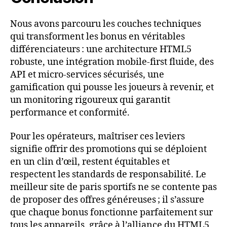
Nous avons parcouru les couches techniques
qui transforment les bonus en véritables
différenciateurs : une architecture HTML5
robuste, une intégration mobile‑first fluide, des
API et micro‑services sécurisés, une
gamification qui pousse les joueurs à revenir, et
un monitoring rigoureux qui garantit
performance et conformité.
Pour les opérateurs, maîtriser ces leviers
signifie offrir des promotions qui se déploient
en un clin d’œil, restent équitables et
respectent les standards de responsabilité. Le
meilleur site de paris sportifs ne se contente pas
de proposer des offres généreuses ; il s’assure
que chaque bonus fonctionne parfaitement sur
tous les appareils, grâce à l’alliance du HTML5,