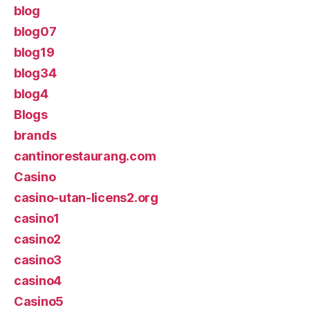
blog
blog07
blog19
blog34
blog4
Blogs
brands
cantinorestaurang.com
Casino
casino-utan-licens2.org
casino1
casino2
casino3
casino4
Casino5