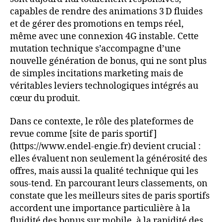
capables de rendre des animations 3 D fluides
et de gérer des promotions en temps réel,
même avec une connexion 4G instable. Cette
mutation technique s’accompagne d’une
nouvelle génération de bonus, qui ne sont plus
de simples incitations marketing mais de
véritables leviers technologiques intégrés au
cœur du produit.
Dans ce contexte, le rôle des plateformes de
revue comme [site de paris sportif]
(https://www.endel-engie.fr) devient crucial :
elles évaluent non seulement la générosité des
offres, mais aussi la qualité technique qui les
sous-tend. En parcourant leurs classements, on
constate que les meilleurs sites de paris sportifs
accordent une importance particulière à la
fluidité des bonus sur mobile, à la rapidité des