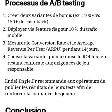
Processus de A/B testing
Créer deux variantes de bonus (ex. : 100 € vs
150 € de cash‑back).
Déployer via feature flag sur 10 % du trafic
mobile.
Mesurer le Conversion Rate et le Average
Revenue Per User (ARPU) pendant 14 jours.
Choisir la variante qui maximise le ROI tout en
restant conforme aux exigences de jeu
responsable.
Endel Engie.Fr recommande aux opérateurs de
publier les résultats de leurs tests afin de
renforcer la confiance des joueurs.
Conclusion