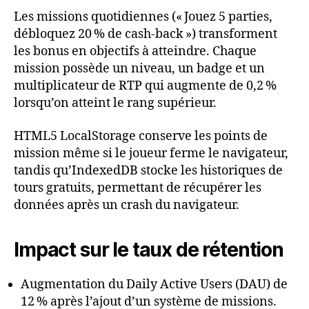
Les missions quotidiennes (« Jouez 5 parties,
débloquez 20 % de cash‑back ») transforment
les bonus en objectifs à atteindre. Chaque
mission possède un niveau, un badge et un
multiplicateur de RTP qui augmente de 0,2 %
lorsqu’on atteint le rang supérieur.
HTML5 LocalStorage conserve les points de
mission même si le joueur ferme le navigateur,
tandis qu’IndexedDB stocke les historiques de
tours gratuits, permettant de récupérer les
données après un crash du navigateur.
Impact sur le taux de rétention
Augmentation du Daily Active Users (DAU) de
12 % après l’ajout d’un système de missions.