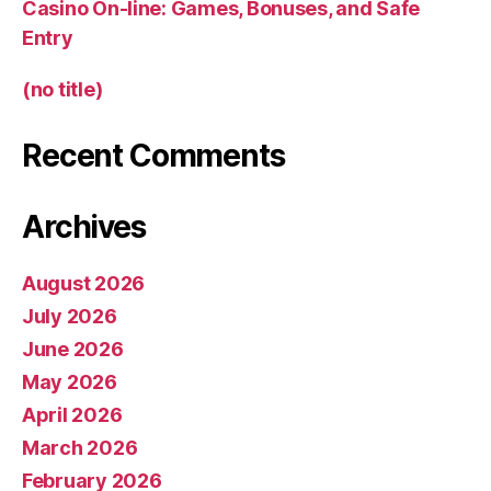
Casino On-line: Games, Bonuses, and Safe
Entry
(no title)
Recent Comments
Archives
August 2026
July 2026
June 2026
May 2026
April 2026
March 2026
February 2026