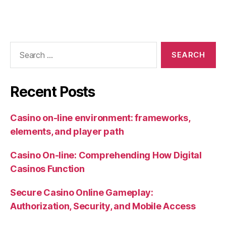
Search
for:
Recent Posts
Casino on-line environment: frameworks,
elements, and player path
Casino On-line: Comprehending How Digital
Casinos Function
Secure Casino Online Gameplay:
Authorization, Security, and Mobile Access