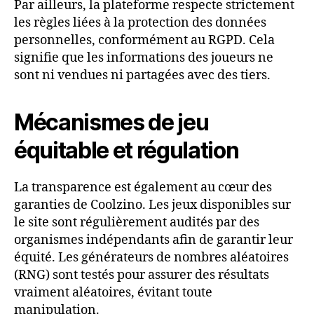
Par ailleurs, la plateforme respecte strictement
les règles liées à la protection des données
personnelles, conformément au RGPD. Cela
signifie que les informations des joueurs ne
sont ni vendues ni partagées avec des tiers.
Mécanismes de jeu
équitable et régulation
La transparence est également au cœur des
garanties de Coolzino. Les jeux disponibles sur
le site sont régulièrement audités par des
organismes indépendants afin de garantir leur
équité. Les générateurs de nombres aléatoires
(RNG) sont testés pour assurer des résultats
vraiment aléatoires, évitant toute
manipulation.