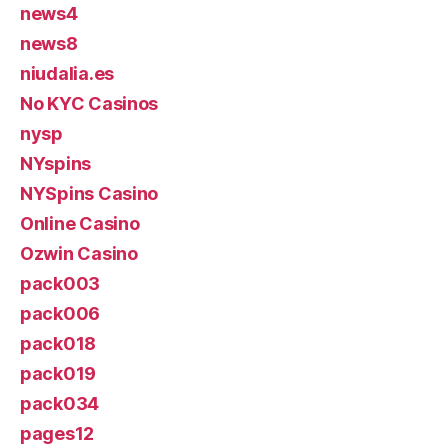
news4
news8
niudalia.es
No KYC Casinos
nysp
NYspins
NYSpins Casino
Online Casino
Ozwin Casino
pack003
pack006
pack018
pack019
pack034
pages12