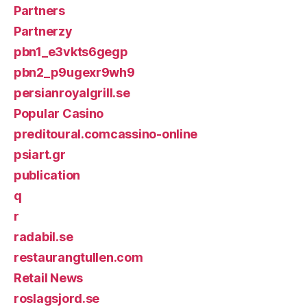
Partners
Partnerzy
pbn1_e3vkts6gegp
pbn2_p9ugexr9wh9
persianroyalgrill.se
Popular Casino
preditoural.comcassino-online
psiart.gr
publication
q
r
radabil.se
restaurangtullen.com
Retail News
roslagsjord.se