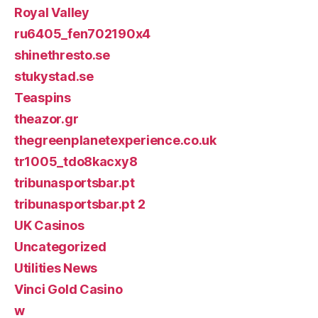
Royal Valley
ru6405_fen702190x4
shinethresto.se
stukystad.se
Teaspins
theazor.gr
thegreenplanetexperience.co.uk
tr1005_tdo8kacxy8
tribunasportsbar.pt
tribunasportsbar.pt 2
UK Casinos
Uncategorized
Utilities News
Vinci Gold Casino
w