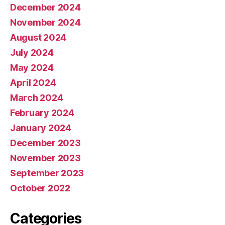
December 2024
November 2024
August 2024
July 2024
May 2024
April 2024
March 2024
February 2024
January 2024
December 2023
November 2023
September 2023
October 2022
Categories