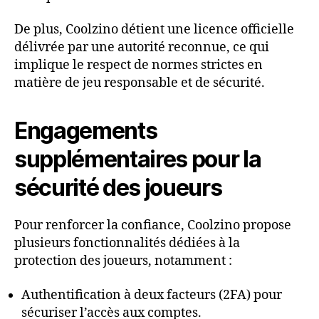
De plus, Coolzino détient une licence officielle
délivrée par une autorité reconnue, ce qui
implique le respect de normes strictes en
matière de jeu responsable et de sécurité.
Engagements
supplémentaires pour la
sécurité des joueurs
Pour renforcer la confiance, Coolzino propose
plusieurs fonctionnalités dédiées à la
protection des joueurs, notamment :
Authentification à deux facteurs (2FA) pour
sécuriser l’accès aux comptes.