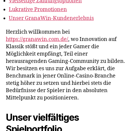
Vielseitige Zahlungsoptionen
Lukrative Promotionen
Unser GranaWin-Kundenerlebnis
Herzlich willkommen bei
https://granawin.com.de/
, wo Innovation auf
Klassik stößt und ein jeder Gamer die
Möglichkeit empfängt, Teil einer
herausragenden Gaming-Community zu bilden.
Wir besitzen es uns zur Aufgabe erklärt, die
Benchmark in jener Online-Casino-Branche
stetig höher zu setzen und hierbei stets die
Bedürfnisse der Spieler in den absoluten
Mittelpunkt zu positionieren.
Unser vielfältiges
Spielportfolio