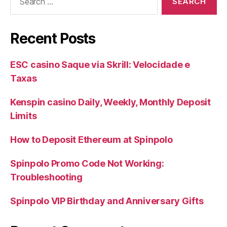
for:
Recent Posts
ESC casino Saque via Skrill: Velocidade e
Taxas
Kenspin casino Daily, Weekly, Monthly Deposit
Limits
How to Deposit Ethereum at Spinpolo
Spinpolo Promo Code Not Working:
Troubleshooting
Spinpolo VIP Birthday and Anniversary Gifts