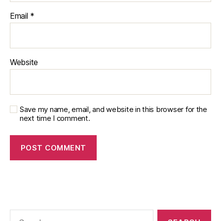
Email
*
Website
Save my name, email, and website in this browser for the
next time I comment.
Search