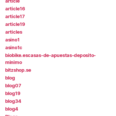
article
article16
article17
article19
articles
asino1
asino1c
biobike.escasas-de-apuestas-deposito-
minimo
bitzshop.se
blog
blog07
blog19
blog34
blog4