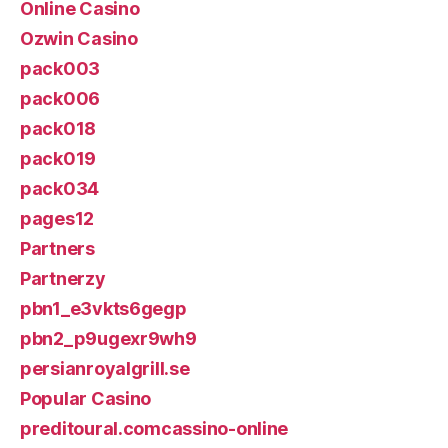
Online Casino
Ozwin Casino
pack003
pack006
pack018
pack019
pack034
pages12
Partners
Partnerzy
pbn1_e3vkts6gegp
pbn2_p9ugexr9wh9
persianroyalgrill.se
Popular Casino
preditoural.comcassino-online