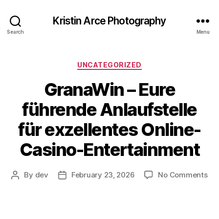
Kristin Arce Photography
Search
Menu
Categories
UNCATEGORIZED
GranaWin – Eure
führende Anlaufstelle
für exzellentes Online-
Casino-Entertainment
on
By
dev
February 23, 2026
No Comments
Post
Post
Gr
author
date
–
Eur
fü