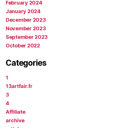
February 2024
January 2024
December 2023
November 2023
September 2023
October 2022
Categories
1
13artfair.fr
3
4
Affiliate
archive