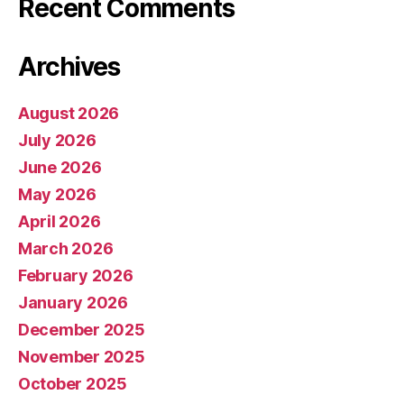
Recent Comments
Archives
August 2026
July 2026
June 2026
May 2026
April 2026
March 2026
February 2026
January 2026
December 2025
November 2025
October 2025