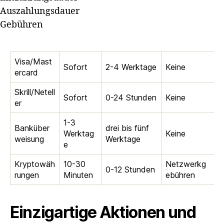
Auszahlungsdauer
Gebühren
Visa/Mast
Sofort
2-4 Werktage
Keine
ercard
Skrill/Netell
Sofort
0-24 Stunden
Keine
er
1-3
Banküber
drei bis fünf
Werktag
Keine
weisung
Werktage
e
Kryptowäh
10-30
Netzwerkg
0-12 Stunden
rungen
Minuten
ebühren
Einzigartige Aktionen und