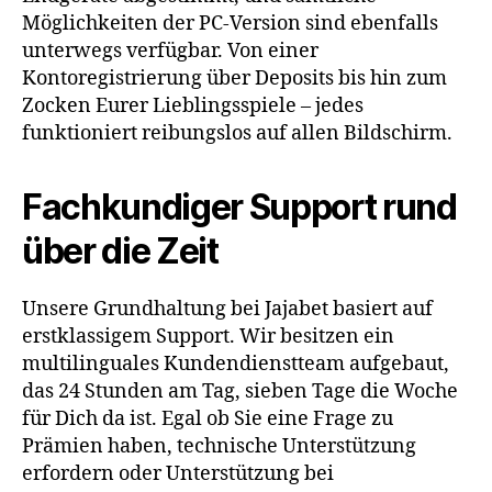
Möglichkeiten der PC-Version sind ebenfalls
unterwegs verfügbar. Von einer
Kontoregistrierung über Deposits bis hin zum
Zocken Eurer Lieblingsspiele – jedes
funktioniert reibungslos auf allen Bildschirm.
Fachkundiger Support rund
über die Zeit
Unsere Grundhaltung bei Jajabet basiert auf
erstklassigem Support. Wir besitzen ein
multilinguales Kundendienstteam aufgebaut,
das 24 Stunden am Tag, sieben Tage die Woche
für Dich da ist. Egal ob Sie eine Frage zu
Prämien haben, technische Unterstützung
erfordern oder Unterstützung bei