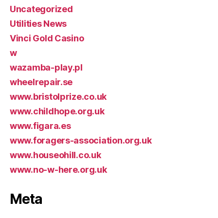
Uncategorized
Utilities News
Vinci Gold Casino
w
wazamba-play.pl
wheelrepair.se
www.bristolprize.co.uk
www.childhope.org.uk
www.figara.es
www.foragers-association.org.uk
www.houseohill.co.uk
www.no-w-here.org.uk
Meta