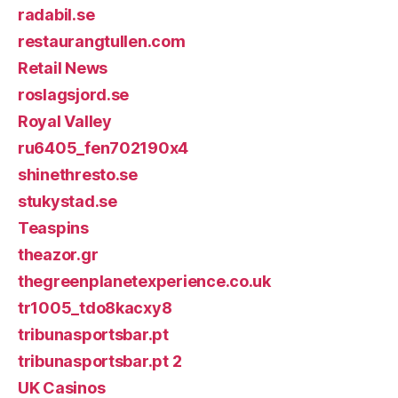
radabil.se
restaurangtullen.com
Retail News
roslagsjord.se
Royal Valley
ru6405_fen702190x4
shinethresto.se
stukystad.se
Teaspins
theazor.gr
thegreenplanetexperience.co.uk
tr1005_tdo8kacxy8
tribunasportsbar.pt
tribunasportsbar.pt 2
UK Casinos