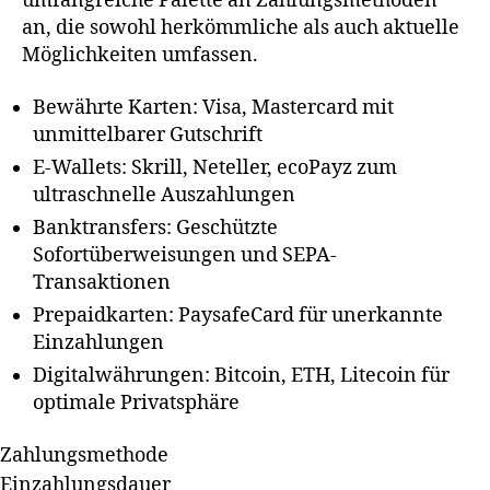
umfangreiche Palette an Zahlungsmethoden
an, die sowohl herkömmliche als auch aktuelle
Möglichkeiten umfassen.
Bewährte Karten: Visa, Mastercard mit
unmittelbarer Gutschrift
E-Wallets: Skrill, Neteller, ecoPayz zum
ultraschnelle Auszahlungen
Banktransfers: Geschützte
Sofortüberweisungen und SEPA-
Transaktionen
Prepaidkarten: PaysafeCard für unerkannte
Einzahlungen
Digitalwährungen: Bitcoin, ETH, Litecoin für
optimale Privatsphäre
Zahlungsmethode
Einzahlungsdauer