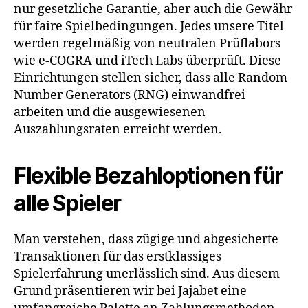
nur gesetzliche Garantie, aber auch die Gewähr
für faire Spielbedingungen. Jedes unsere Titel
werden regelmäßig von neutralen Prüflabors
wie e-COGRA und iTech Labs überprüft. Diese
Einrichtungen stellen sicher, dass alle Random
Number Generators (RNG) einwandfrei
arbeiten und die ausgewiesenen
Auszahlungsraten erreicht werden.
Flexible Bezahloptionen für
alle Spieler
Man verstehen, dass zügige und abgesicherte
Transaktionen für das erstklassiges
Spielerfahrung unerlässlich sind. Aus diesem
Grund präsentieren wir bei Jajabet eine