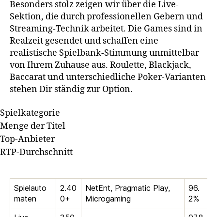
Besonders stolz zeigen wir über die Live-
Sektion, die durch professionellen Gebern und
Streaming-Technik arbeitet. Die Games sind in
Realzeit gesendet und schaffen eine
realistische Spielbank-Stimmung unmittelbar
von Ihrem Zuhause aus. Roulette, Blackjack,
Baccarat und unterschiedliche Poker-Varianten
stehen Dir ständig zur Option.
Spielkategorie
Menge der Titel
Top-Anbieter
RTP-Durchschnitt
Spielauto
2.40
NetEnt, Pragmatic Play,
96.
maten
0+
Microgaming
2%