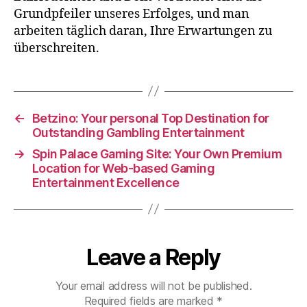
Grundpfeiler unseres Erfolges, und man
arbeiten täglich daran, Ihre Erwartungen zu
überschreiten.
←
Betzino: Your personal Top Destination for
Outstanding Gambling Entertainment
→
Spin Palace Gaming Site: Your Own Premium
Location for Web-based Gaming
Entertainment Excellence
Leave a Reply
Your email address will not be published.
Required fields are marked
*