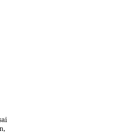
sai
n,