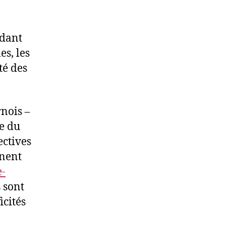
ndant
es, les
té des
rnois –
e du
ectives
nnent
e-
 sont
icités