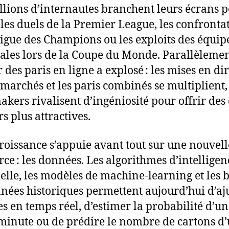
llions d’internautes branchent leurs écrans 
 les duels de la Premier League, les confronta
Ligue des Champions ou les exploits des équip
ales lors de la Coupe du Monde. Parallèlement
 des paris en ligne a explosé : les mises en dir
marchés et les paris combinés se multiplient, 
kers rivalisent d’ingéniosité pour offrir des 
s plus attractives.
croissance s’appuie avant tout sur une nouvell
rce : les données. Les algorithmes d’intelligen
cielle, les modèles de machine‑learning et les 
nées historiques permettent aujourd’hui d’aj
tes en temps réel, d’estimer la probabilité d’un
 minute ou de prédire le nombre de cartons d