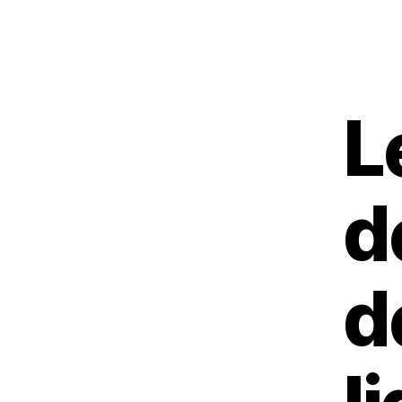
L
d
d