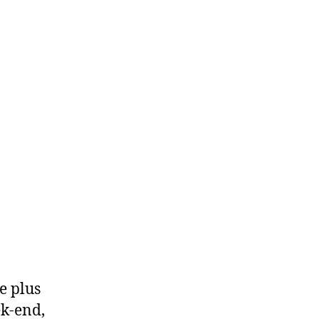
e plus
k‑end,