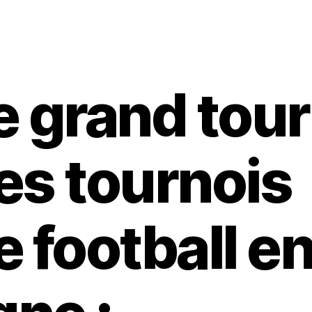
t
d
t
d
f
e grand tour
e
l
:
c
es tournois
l
d
t
l
e football e
p
d
P
L
à