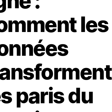
gne :
l
C
d
omment les
M
onnées
ransforment
es paris du