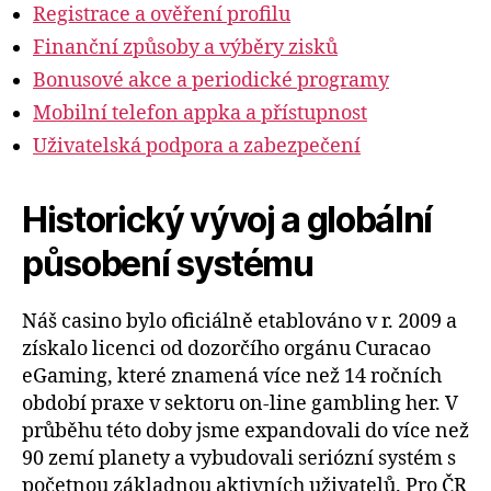
Registrace a ověření profilu
Finanční způsoby a výběry zisků
Bonusové akce a periodické programy
Mobilní telefon appka a přístupnost
Uživatelská podpora a zabezpečení
Historický vývoj a globální
působení systému
Náš casino bylo oficiálně etablováno v r. 2009 a
získalo licenci od dozorčího orgánu Curacao
eGaming, které znamená více než 14 ročních
období praxe v sektoru on-line gambling her. V
průběhu této doby jsme expandovali do více než
90 zemí planety a vybudovali seriózní systém s
početnou základnou aktivních uživatelů. Pro ČR