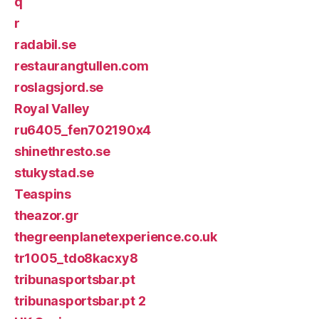
q
r
radabil.se
restaurangtullen.com
roslagsjord.se
Royal Valley
ru6405_fen702190x4
shinethresto.se
stukystad.se
Teaspins
theazor.gr
thegreenplanetexperience.co.uk
tr1005_tdo8kacxy8
tribunasportsbar.pt
tribunasportsbar.pt 2