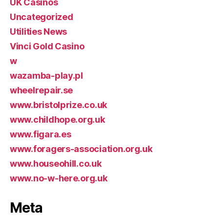
UK Casinos
Uncategorized
Utilities News
Vinci Gold Casino
w
wazamba-play.pl
wheelrepair.se
www.bristolprize.co.uk
www.childhope.org.uk
www.figara.es
www.foragers-association.org.uk
www.houseohill.co.uk
www.no-w-here.org.uk
Meta