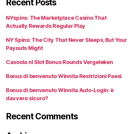
Recent Posts
NYspins: The Marketplace Casino That
Actually Rewards Regular Play
NY Spins: The City That Never Sleeps, But Your
Payouts Might
Casoola nl Slot Bonus Rounds Vergeleken
Bonus di benvenuto Winnita Restrizioni Paesi
Bonus di benvenuto Winnita Auto-Login: è
davvero sicuro?
Recent Comments