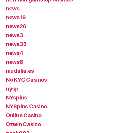
news
news18
news26
news3
news35
news4
news8
niudalia.es
No KYC Casinos
nysp
NYspins
NYSpins Casino
Online Casino
Ozwin Casino