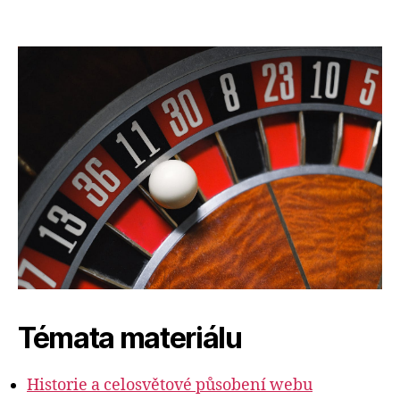
Úře
We
–
Vyč
Pr
Pro
Hr
V
ČR
Rep
Témata materiálu
Historie a celosvětové působení webu