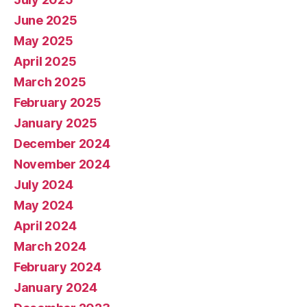
June 2025
May 2025
April 2025
March 2025
February 2025
January 2025
December 2024
November 2024
July 2024
May 2024
April 2024
March 2024
February 2024
January 2024