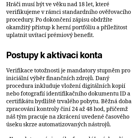
Hráči musí být ve věku nad 18 let, které
verifikujeme v rámci standardního ověřovacího
procedury. Po dokončení zápisu obdržíte
okamžitý přístup k herní portfóliu a příležitost
uplatnit uvítací prémiový benefit.
Postupy k aktivaci konta
Verifikace totožnosti je mandatory stupněm pro
iniciální výběr finančních zdrojů. Daný
procedura inkluduje vložení digitálních kopií
nebo fotografií identifikačního dokumentu ID a
certifikátu bydliště trvalého pobytu. Běžná doba
zpracování kontroly činí 24 až 48 hod, přičemž
náš tým pracuje na zkrácení uvedené časového
úseku skrze automatizovaných nástrojů.