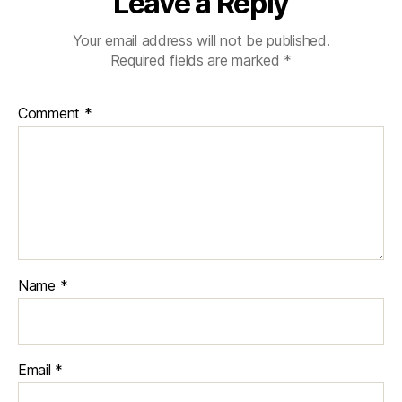
Leave a Reply
Your email address will not be published.
Required fields are marked
*
Comment
*
Name
*
Email
*