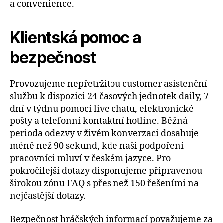
a convenience.
Klientská pomoc a
bezpečnost
Provozujeme nepřetržitou customer asistenční
službu k dispozici 24 časových jednotek daily, 7
dní v týdnu pomocí live chatu, elektronické
pošty a telefonní kontaktní hotline. Běžná
perioda odezvy v živém konverzaci dosahuje
méně než 90 sekund, kde naši podpoření
pracovníci mluví v českém jazyce. Pro
pokročilejší dotazy disponujeme připravenou
širokou zónu FAQ s přes než 150 řešeními na
nejčastější dotazy.
Bezpečnost hráčských informací považujeme za