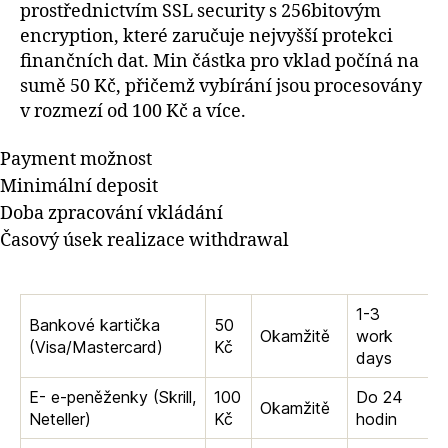
prostřednictvím SSL security s 256bitovým
encryption, které zaručuje nejvyšší protekci
finančních dat. Min částka pro vklad počíná na
sumě 50 Kč, přičemž vybírání jsou procesovány
v rozmezí od 100 Kč a více.
Payment možnost
Minimální deposit
Doba zpracování vkládání
Časový úsek realizace withdrawal
1-3
Bankové kartička
50
Okamžitě
work
(Visa/Mastercard)
Kč
days
E- e-peněženky (Skrill,
100
Do 24
Okamžitě
Neteller)
Kč
hodin