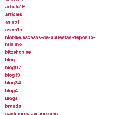
article19
articles
asino1
asino1c
biobike.escasas-de-apuestas-deposito-
minimo
bitzshop.se
blog
blog07
blog19
blog34
blog4
Blogs
brands
cantinorestaurang.com