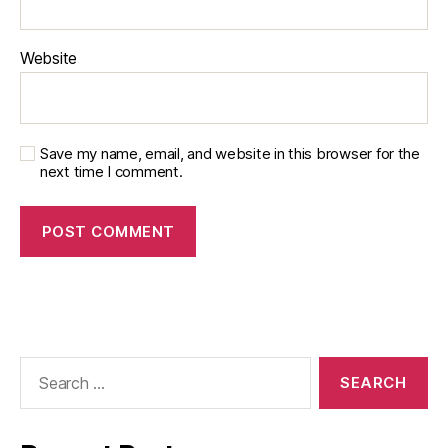
Website
Save my name, email, and website in this browser for the
next time I comment.
Search
for: