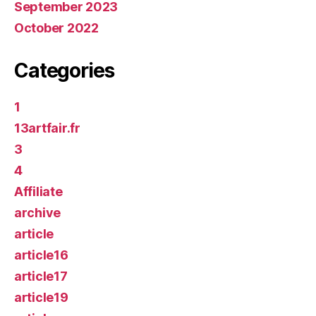
September 2023
October 2022
Categories
1
13artfair.fr
3
4
Affiliate
archive
article
article16
article17
article19