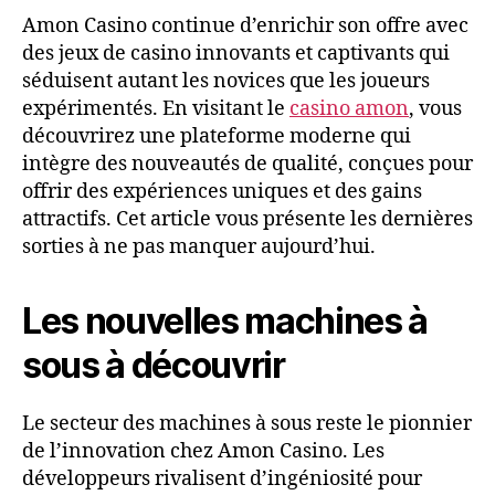
de
Amon Casino continue d’enrichir son offre avec
casin
des jeux de casino innovants et captivants qui
sur
séduisent autant les novices que les joueurs
Amo
expérimentés. En visitant le
casino amon
, vous
Casi
découvrirez une plateforme moderne qui
aujou
intègre des nouveautés de qualité, conçues pour
offrir des expériences uniques et des gains
attractifs. Cet article vous présente les dernières
sorties à ne pas manquer aujourd’hui.
Les nouvelles machines à
sous à découvrir
Le secteur des machines à sous reste le pionnier
de l’innovation chez Amon Casino. Les
développeurs rivalisent d’ingéniosité pour