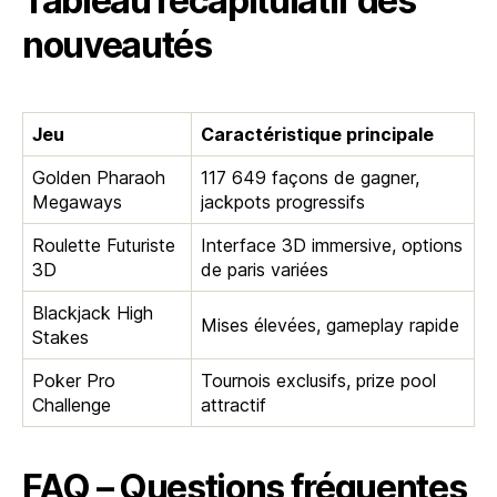
Tableau récapitulatif des
nouveautés
Jeu
Caractéristique principale
Golden Pharaoh
117 649 façons de gagner,
Megaways
jackpots progressifs
Roulette Futuriste
Interface 3D immersive, options
3D
de paris variées
Blackjack High
Mises élevées, gameplay rapide
Stakes
Poker Pro
Tournois exclusifs, prize pool
Challenge
attractif
FAQ – Questions fréquentes