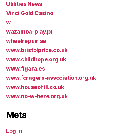
Utilities News
Vinci Gold Casino
w
wazamba-play.pl
wheelrepair.se
www.bristolprize.co.uk
www.childhope.org.uk
www.figara.es
www.foragers-association.org.uk
www.houseohill.co.uk
www.no-w-here.org.uk
Meta
Log in