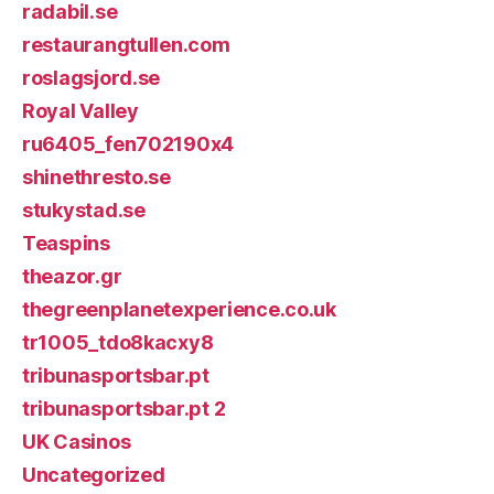
radabil.se
restaurangtullen.com
roslagsjord.se
Royal Valley
ru6405_fen702190x4
shinethresto.se
stukystad.se
Teaspins
theazor.gr
thegreenplanetexperience.co.uk
tr1005_tdo8kacxy8
tribunasportsbar.pt
tribunasportsbar.pt 2
UK Casinos
Uncategorized