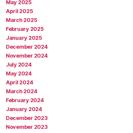
May 2025
April 2025
March 2025
February 2025
January 2025
December 2024
November 2024
July 2024
May 2024
April 2024
March 2024
February 2024
January 2024
December 2023
November 2023