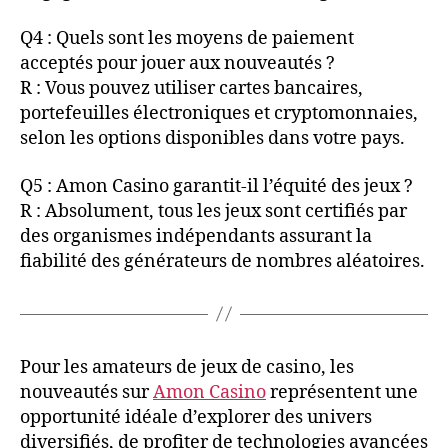
Q4 : Quels sont les moyens de paiement
acceptés pour jouer aux nouveautés ?
R : Vous pouvez utiliser cartes bancaires,
portefeuilles électroniques et cryptomonnaies,
selon les options disponibles dans votre pays.
Q5 : Amon Casino garantit-il l’équité des jeux ?
R : Absolument, tous les jeux sont certifiés par
des organismes indépendants assurant la
fiabilité des générateurs de nombres aléatoires.
Pour les amateurs de jeux de casino, les
nouveautés sur
Amon Casino
représentent une
opportunité idéale d’explorer des univers
diversifiés, de profiter de technologies avancées