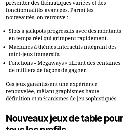
présenter des thématiques variées et des
fonctionnalités avancées. Parmi les
nouveautés, on retrouve :
Slots à jackpots progressifs avec des montants
en temps réel qui grimpent rapidement.
Machines à thèmes interactifs intégrant des
mini-jeux immersifs.
Fonctions « Megaways » offrant des centaines
de milliers de façons de gagner.
Ces jeux garantissent une expérience
renouvelée, mêlant graphismes haute
définition et mécanismes de jeu sophistiqués.
Nouveaux jeux de table pour
tous les profils