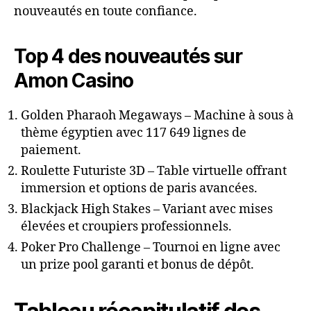
nouveautés en toute confiance.
Top 4 des nouveautés sur
Amon Casino
Golden Pharaoh Megaways – Machine à sous à
thème égyptien avec 117 649 lignes de
paiement.
Roulette Futuriste 3D – Table virtuelle offrant
immersion et options de paris avancées.
Blackjack High Stakes – Variant avec mises
élevées et croupiers professionnels.
Poker Pro Challenge – Tournoi en ligne avec
un prize pool garanti et bonus de dépôt.