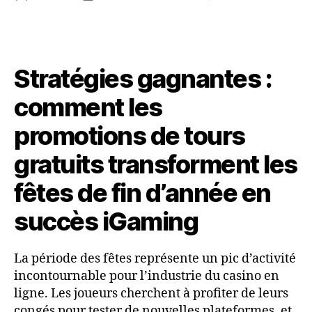
Str
author
date
ga
:
co
Stratégies gagnantes :
les
pr
comment les
de
tou
promotions de tours
gra
tra
gratuits transforment les
les
fêt
fêtes de fin d’année en
de
fin
succès iGaming
d’a
en
su
La période des fêtes représente un pic d’activité
iG
incontournable pour l’industrie du casino en
ligne. Les joueurs cherchent à profiter de leurs
congés pour tester de nouvelles plateformes, et