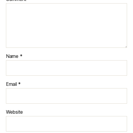
Name
*
Email
*
Website