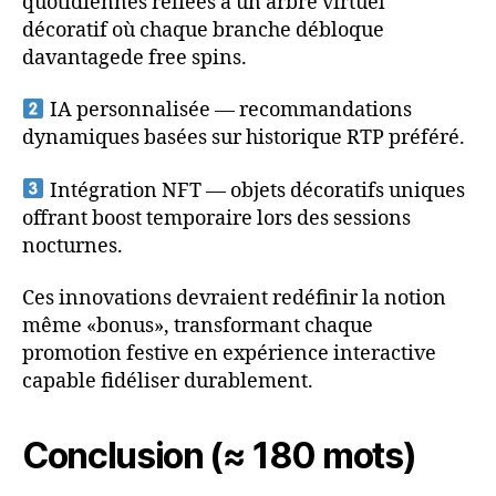
quotidiennes reliées à un arbre virtuel
décoratif où chaque branche débloque
davantagede free spins.
IA personnalisée — recommandations
dynamiques basées sur historique RTP préféré.
Intégration NFT — objets décoratifs uniques
offrant boost temporaire lors des sessions
nocturnes.
Ces innovations devraient redéfinir la notion
même «bonus», transformant chaque
promotion festive en expérience interactive
capable fidéliser durablement.
Conclusion (≈ 180 mots)