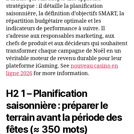
stratégique : il détaille la planification
saisonnière, la définition d’objectifs SMART, la
répartition budgétaire optimale et les
indicateurs de performance à suivre. Il
s’adresse aux responsables marketing, aux
chefs de produit et aux décideurs qui souhaitent
transformer chaque campagne de Noël en un
véritable moteur de revenu durable pour leur
plateforme iGaming. See
nouveau casino en
ligne 2026
for more information.
H2 1 – Planification
saisonnière : préparer le
terrain avant la période des
fêtes (≈ 350 mots)