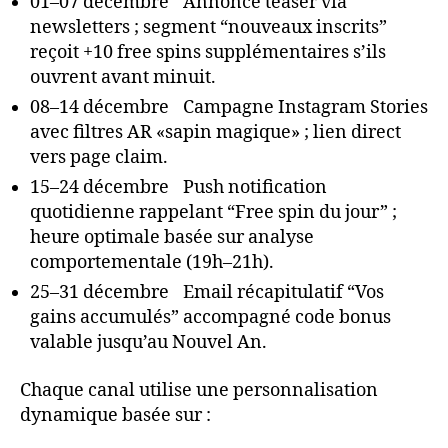
01–07 décembre Annonce teaser via
newsletters ; segment “nouveaux inscrits”
reçoit +10 free spins supplémentaires s’ils
ouvrent avant minuit.
08–14 décembre Campagne Instagram Stories
avec filtres AR «sapin magique» ; lien direct
vers page claim.
15–24 décembre Push notification
quotidienne rappelant “Free spin du jour” ;
heure optimale basée sur analyse
comportementale (19h–21h).
25–31 décembre Email récapitulatif “Vos
gains accumulés” accompagné code bonus
valable jusqu’au Nouvel An.
Chaque canal utilise une personnalisation
dynamique basée sur :