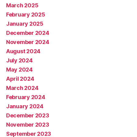
March 2025
February 2025
January 2025
December 2024
November 2024
August 2024
July 2024
May 2024
April 2024
March 2024
February 2024
January 2024
December 2023
November 2023
September 2023