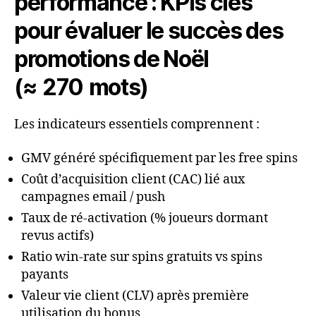
performance : KPIs clés
pour évaluer le succès des
promotions de Noël
(≈ 270 mots)
Les indicateurs essentiels comprennent :
GMV généré spécifiquement par les free spins
Coût d’acquisition client (CAC) lié aux
campagnes email / push
Taux de ré‑activation (% joueurs dormant
revus actifs)
Ratio win‑rate sur spins gratuits vs spins
payants
Valeur vie client (CLV) après première
utilisation du bonus