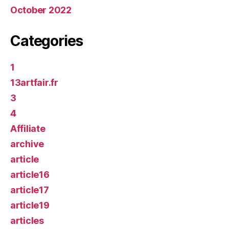
October 2022
Categories
1
13artfair.fr
3
4
Affiliate
archive
article
article16
article17
article19
articles