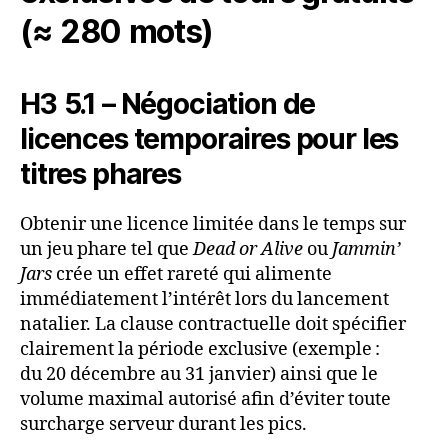
(≈ 280 mots)
H3 5.1 – Négociation de
licences temporaires pour les
titres phares
Obtenir une licence limitée dans le temps sur
un jeu phare tel que
Dead or Alive
ou
Jammin’
Jars
crée un effet rareté qui alimente
immédiatement l’intérêt lors du lancement
natalier. La clause contractuelle doit spécifier
clairement la période exclusive (exemple :
du 20 décembre au 31 janvier) ainsi que le
volume maximal autorisé afin d’éviter toute
surcharge serveur durant les pics.