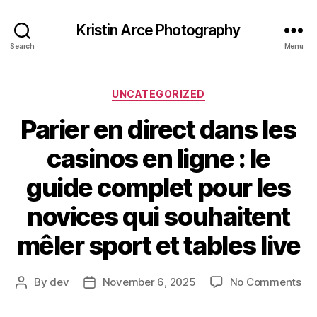
Kristin Arce Photography
Search
Menu
Categories
UNCATEGORIZED
Parier en direct dans les
casinos en ligne : le
guide complet pour les
novices qui souhaitent
mêler sport et tables live
on
By
dev
November 6, 2025
No Comments
Post
Post
Par
author
date
en