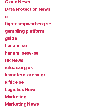
Cloud News
Data Protection News
e
fightcampwarberg.se
gambling platform
guide
hanami.se
hanami.sesv-se
HR News
icfuae.org.uk
kamatero-arena.gr
kiflice.se
Logistics News
Marketing
Marketing News