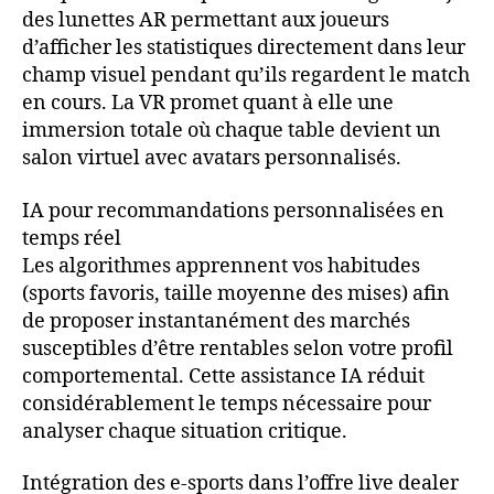
des lunettes AR permettant aux joueurs
d’afficher les statistiques directement dans leur
champ visuel pendant qu’ils regardent le match
en cours. La VR promet quant à elle une
immersion totale où chaque table devient un
salon virtuel avec avatars personnalisés.
IA pour recommandations personnalisées en
temps réel
Les algorithmes apprennent vos habitudes
(sports favoris, taille moyenne des mises) afin
de proposer instantanément des marchés
susceptibles d’être rentables selon votre profil
comportemental. Cette assistance IA réduit
considérablement le temps nécessaire pour
analyser chaque situation critique.
Intégration des e‑sports dans l’offre live dealer