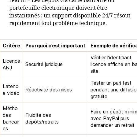
réactif – Les dépôts via carte bancaire ou
portefeuille électronique doivent être
instantanés ; un support disponible 24/7 résout
rapidement tout problème technique.
Critère
Pourquoi c’est important
Exemple de vérific
Vérifier l’identifiant
Licence
Sécurité juridique
licence affiché en b
ANJ
site
Tester un pari test
Latenc
Réactivité des mises
pendant une diffusi
e vidéo
gratuite
Métho
Faire un dépôt mini
des
Fluidité des
avec PayPal puis
bancair
dépôts/retraits
demander un retrait
es