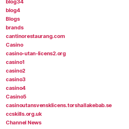
blog34
blog4
Blogs
brands
cantinorestaurang.com
Casino
casino-utan-licens2.org
casino1
casino2
casino3
casino4
Casino5
casinoutansvensklicens.torshallakebab.se
ccskills.org.uk
Channel News