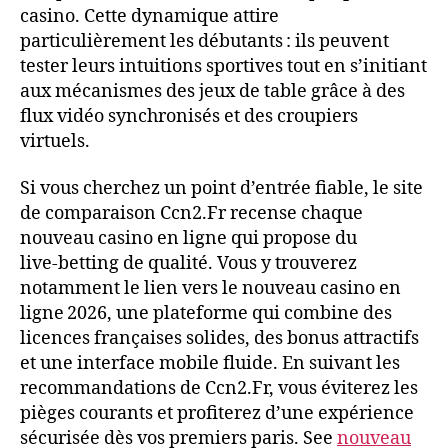
casino. Cette dynamique attire
particulièrement les débutants : ils peuvent
tester leurs intuitions sportives tout en s’initiant
aux mécanismes des jeux de table grâce à des
flux vidéo synchronisés et des croupiers
virtuels.
Si vous cherchez un point d’entrée fiable, le site
de comparaison Ccn2.Fr recense chaque
nouveau casino en ligne qui propose du
live‑betting de qualité. Vous y trouverez
notamment le lien vers le nouveau casino en
ligne 2026, une plateforme qui combine des
licences françaises solides, des bonus attractifs
et une interface mobile fluide. En suivant les
recommandations de Ccn2.Fr, vous éviterez les
pièges courants et profiterez d’une expérience
sécurisée dès vos premiers paris. See
nouveau