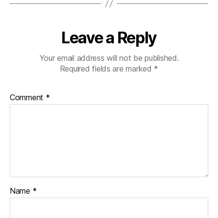
Leave a Reply
Your email address will not be published.
Required fields are marked
*
Comment
*
Name
*