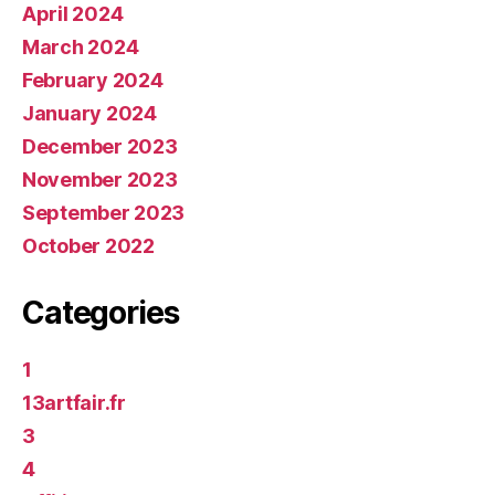
April 2024
March 2024
February 2024
January 2024
December 2023
November 2023
September 2023
October 2022
Categories
1
13artfair.fr
3
4