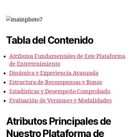
Un
Ave
de
Ent
Su
Tabla del Contenido
en
Est
Re
Atributos Fundamentales de Este Plataforma
De
de Entretenimiento
Dinámica y Experiencia Avanzada
Estructura de Recompensas y Bonos
Estadísticas y Desempeño Comprobado
Evaluación de Versiones y Modalidades
Atributos Principales de
Nuestro Plataforma de