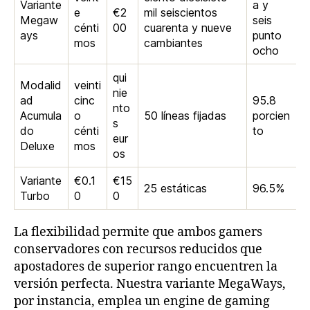
Variante
a y
e
€2
mil seiscientos
Megaw
seis
cénti
00
cuarenta y nueve
ays
punto
mos
cambiantes
ocho
qui
Modalid
veinti
nie
ad
cinc
95.8
nto
Acumula
o
50 líneas fijadas
porcien
s
do
cénti
to
eur
Deluxe
mos
os
Variante
€0.1
€15
25 estáticas
96.5%
Turbo
0
0
La flexibilidad permite que ambos gamers
conservadores con recursos reducidos que
apostadores de superior rango encuentren la
versión perfecta. Nuestra variante MegaWays,
por instancia, emplea un engine de gaming