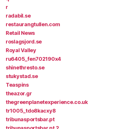
r
radabil.se
restaurangtullen.com
Retail News
roslagsjord.se
Royal Valley
ru6405_fen702190x4
shinethresto.se
stukystad.se
Teaspins
theazor.gr
thegreenplanetexperience.co.uk
tr1005_tdo8kacxy8
tribunasportsbar.pt
tribunasportsbar.pt 2