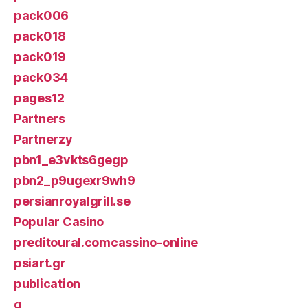
pack006
pack018
pack019
pack034
pages12
Partners
Partnerzy
pbn1_e3vkts6gegp
pbn2_p9ugexr9wh9
persianroyalgrill.se
Popular Casino
preditoural.comcassino-online
psiart.gr
publication
q