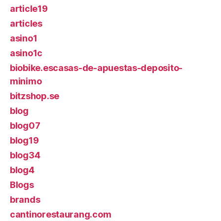
article19
articles
asino1
asino1c
biobike.escasas-de-apuestas-deposito-
minimo
bitzshop.se
blog
blog07
blog19
blog34
blog4
Blogs
brands
cantinorestaurang.com