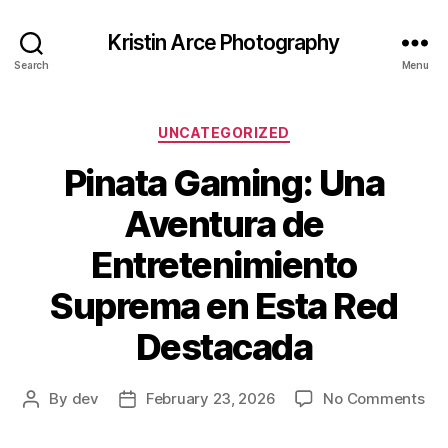
Kristin Arce Photography
Search
Menu
Categories
UNCATEGORIZED
Pinata Gaming: Una
Aventura de
Entretenimiento
Suprema en Esta Red
Destacada
on
By
dev
February 23, 2026
No Comments
Post
Post
Pin
author
date
Ga