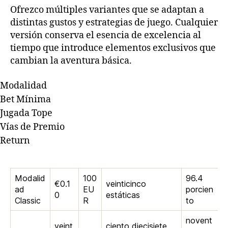
Ofrezco múltiples variantes que se adaptan a
distintas gustos y estrategias de juego. Cualquier
versión conserva el esencia de excelencia al
tiempo que introduce elementos exclusivos que
cambian la aventura básica.
Modalidad
Bet Mínima
Jugada Tope
Vías de Premio
Return
Modalid
100
96.4
€0.1
veinticinco
ad
EU
porcien
0
estáticas
Classic
R
to
novent
veint
ciento diecisiete