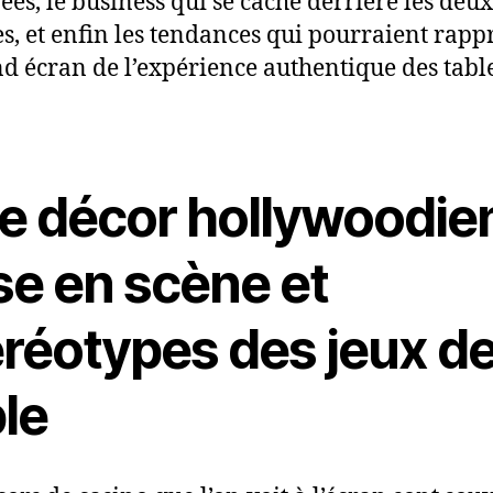
ées, le business qui se cache derrière les deux
, et enfin les tendances qui pourraient rapp
nd écran de l’expérience authentique des tabl
Le décor hollywoodien
se en scène et
éréotypes des jeux d
le