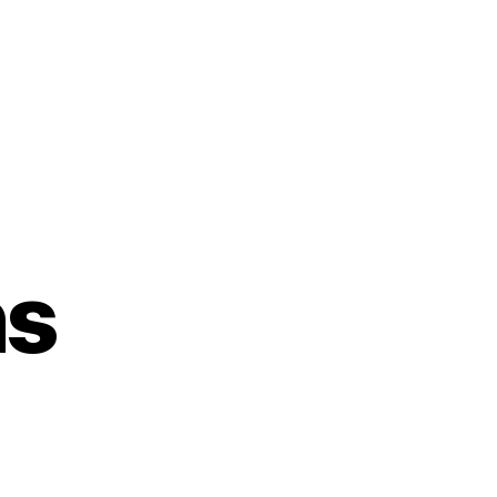
le
ne
ns