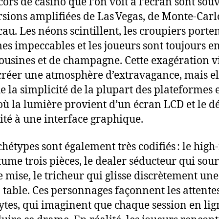
cors de casino que l’on voit à l’écran sont sou
rsions amplifiées de Las Vegas, de Monte‑Carl
au. Les néons scintillent, les croupiers porte
es impeccables et les joueurs sont toujours e
ousines et de champagne. Cette exagération v
 créer une atmosphère d’extravagance, mais el
 la simplicité de la plupart des plateformes 
 où la lumière provient d’un écran LCD et le d
mité à une interface graphique.
chétypes sont également très codifiés : le high‑
tume trois pièces, le dealer séducteur qui sour
 mise, le tricheur qui glisse discrètement une
a table. Ces personnages façonnent les attente
tes, qui imaginent que chaque session en lig