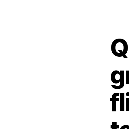
Q
g
f