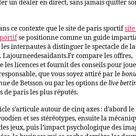
ter un dealer en direct, sans jamais quitter so
ans ce contexte que le site de paris sportif
site
portif
se positionne comme un guide impartia
 les internautes à distinguer le spectacle de la
é. Lajourneedesaidants.Fr compare les offres,
e les licences et fournit des conseils pour jou
responsable, que vous soyez attiré par le
bonu
nue
de Betsson ou par les options de
live betti
es de paris les plus réputés.
icle s’articule autour de cinq axes : d’abord le
oodien et ses stéréotypes, ensuite la mécaniq
 des jeux, puis l’impact psychologique des ima