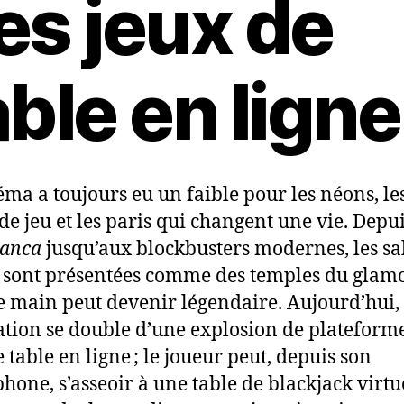
es jeux de
able en ligne
éma a toujours eu un faible pour les néons, le
 de jeu et les paris qui changent une vie. Depu
lanca
jusqu’aux blockbusters modernes, les sal
 sont présentées comme des temples du glam
 main peut devenir légendaire. Aujourd’hui, 
ation se double d’une explosion de plateform
 table en ligne ; le joueur peut, depuis son
hone, s’asseoir à une table de blackjack virtue