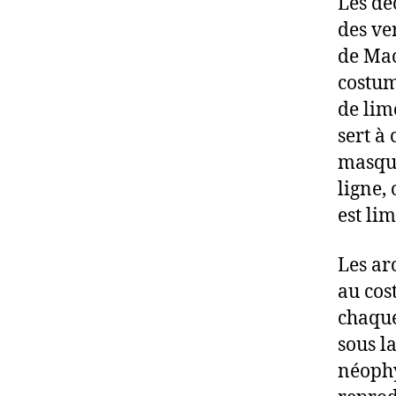
Les dé
des ve
de Mac
costum
de lim
sert à
masque
ligne,
est li
Les ar
au cos
chaque
sous l
néophy