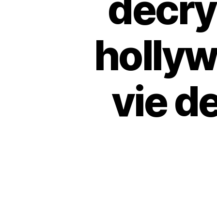
décry
hollyw
vie d