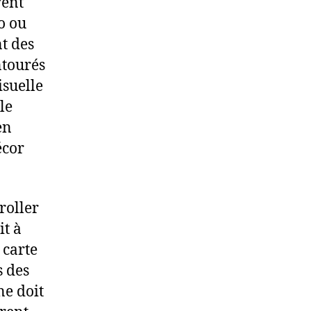
vent
o ou
nt des
ntourés
isuelle
le
en
écor
roller
it à
 carte
s des
ne doit