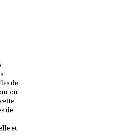
s
is
les de
our où
cette
es de
lle et