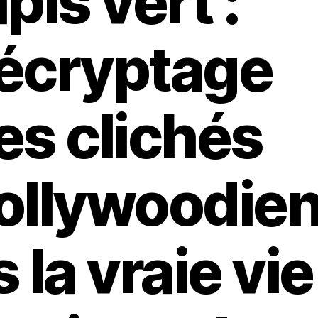
apis vert :
de
tab
en
écryptage
lig
es clichés
ollywoodie
s la vraie vie