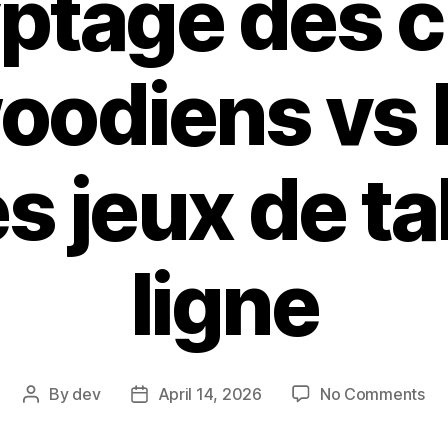
ptage des c
oodiens vs l
es jeux de ta
ligne
on
By
dev
April 14, 2026
No Comments
Post
Post
Qu
author
date
le