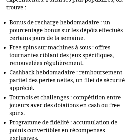
trouve :
Bonus de recharge hebdomadaire : un
pourcentage bonus sur les dépôts effectués
certains jours de la semaine.
Free spins sur machines à sous : offres
tournantes ciblant des jeux spécifiques,
renouvelées régulièrement.
Cashback hebdomadaire : remboursement
partiel des pertes nettes, un filet de sécurité
apprécié.
Tournois et challenges : compétition entre
joueurs avec des dotations en cash ou free
spins.
Programme de fidélité : accumulation de
points convertibles en récompenses
exclusives.