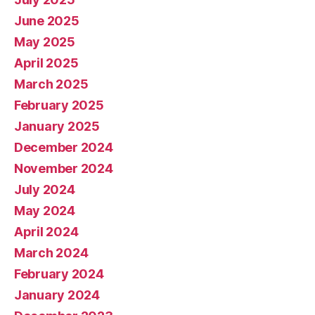
June 2025
May 2025
April 2025
March 2025
February 2025
January 2025
December 2024
November 2024
July 2024
May 2024
April 2024
March 2024
February 2024
January 2024