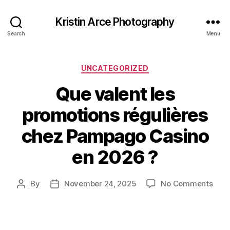
Kristin Arce Photography
Search
Menu
Categories
UNCATEGORIZED
Que valent les
promotions régulières
chez Pampago Casino
en 2026 ?
on
By
November 24, 2025
No Comments
Post
Post
Que
author
date
vale
les
prom