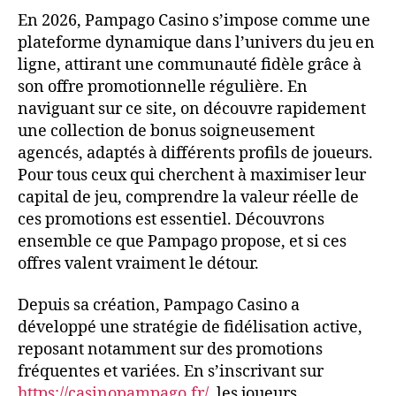
régu
En 2026, Pampago Casino s’impose comme une
chez
plateforme dynamique dans l’univers du jeu en
Pam
ligne, attirant une communauté fidèle grâce à
Casi
son offre promotionnelle régulière. En
en
naviguant sur ce site, on découvre rapidement
202
une collection de bonus soigneusement
?
agencés, adaptés à différents profils de joueurs.
Pour tous ceux qui cherchent à maximiser leur
capital de jeu, comprendre la valeur réelle de
ces promotions est essentiel. Découvrons
ensemble ce que Pampago propose, et si ces
offres valent vraiment le détour.
Depuis sa création, Pampago Casino a
développé une stratégie de fidélisation active,
reposant notamment sur des promotions
fréquentes et variées. En s’inscrivant sur
https://casinopampago.fr/
, les joueurs