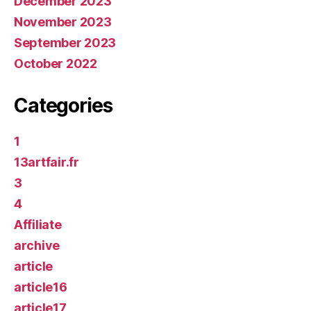
December 2023
November 2023
September 2023
October 2022
Categories
1
13artfair.fr
3
4
Affiliate
archive
article
article16
article17