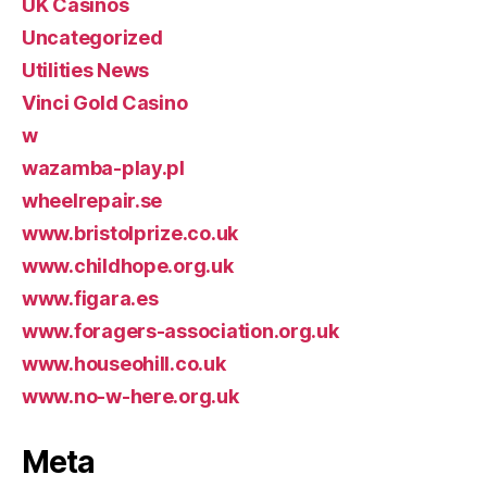
UK Casinos
Uncategorized
Utilities News
Vinci Gold Casino
w
wazamba-play.pl
wheelrepair.se
www.bristolprize.co.uk
www.childhope.org.uk
www.figara.es
www.foragers-association.org.uk
www.houseohill.co.uk
www.no-w-here.org.uk
Meta