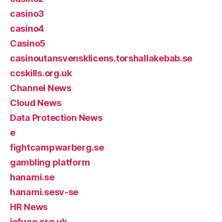
casino3
casino4
Casino5
casinoutansvensklicens.torshallakebab.se
ccskills.org.uk
Channel News
Cloud News
Data Protection News
e
fightcampwarberg.se
gambling platform
hanami.se
hanami.sesv-se
HR News
icfuae.org.uk