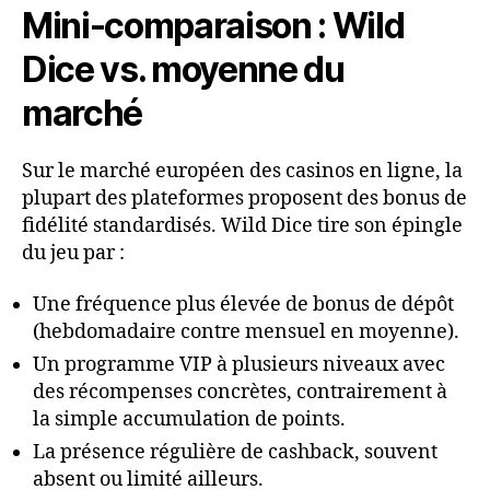
Mini-comparaison : Wild
Dice vs. moyenne du
marché
Sur le marché européen des casinos en ligne, la
plupart des plateformes proposent des bonus de
fidélité standardisés. Wild Dice tire son épingle
du jeu par :
Une fréquence plus élevée de bonus de dépôt
(hebdomadaire contre mensuel en moyenne).
Un programme VIP à plusieurs niveaux avec
des récompenses concrètes, contrairement à
la simple accumulation de points.
La présence régulière de cashback, souvent
absent ou limité ailleurs.