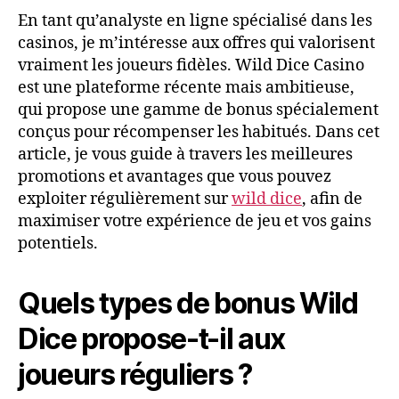
bonus
En tant qu’analyste en ligne spécialisé dans les
pour
casinos, je m’intéresse aux offres qui valorisent
les
vraiment les joueurs fidèles. Wild Dice Casino
joueu
est une plateforme récente mais ambitieuse,
réguli
qui propose une gamme de bonus spécialement
Wild
conçus pour récompenser les habitués. Dans cet
Dice
article, je vous guide à travers les meilleures
Casin
promotions et avantages que vous pouvez
exploiter régulièrement sur
wild dice
, afin de
maximiser votre expérience de jeu et vos gains
potentiels.
Quels types de bonus Wild
Dice propose-t-il aux
joueurs réguliers ?