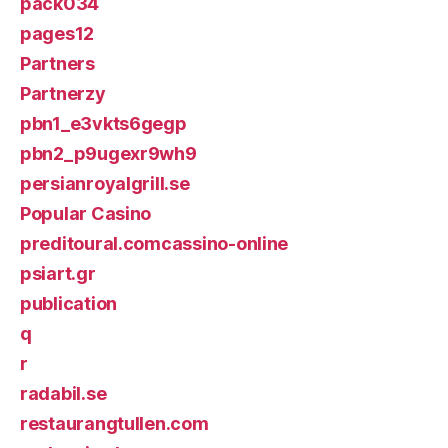
pack034
pages12
Partners
Partnerzy
pbn1_e3vkts6gegp
pbn2_p9ugexr9wh9
persianroyalgrill.se
Popular Casino
preditoural.comcassino-online
psiart.gr
publication
q
r
radabil.se
restaurangtullen.com