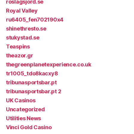
roslagsjord.se
Royal Valley
ru6405_fen702190x4
shinethresto.se
stukystad.se
Teaspins
theazor.gr
thegreenplanetexperience.co.uk
tr1005_tdo8kacxy8
tribunasportsbar.pt
tribunasportsbar.pt 2
UK Casinos
Uncategorized
Utilities News
Vinci Gold Casino