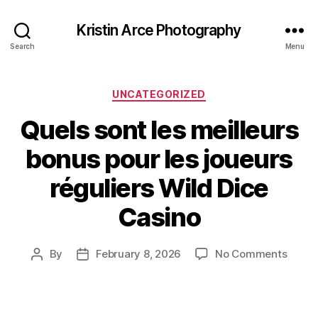
Kristin Arce Photography
Search
Menu
Categories
UNCATEGORIZED
Quels sont les meilleurs
bonus pour les joueurs
réguliers Wild Dice
Casino
on
By
February 8, 2026
No Comments
Post
Post
Quels
author
date
sont
les
meille