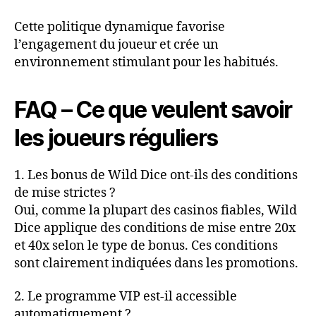
Cette politique dynamique favorise
l’engagement du joueur et crée un
environnement stimulant pour les habitués.
FAQ – Ce que veulent savoir
les joueurs réguliers
1. Les bonus de Wild Dice ont-ils des conditions
de mise strictes ?
Oui, comme la plupart des casinos fiables, Wild
Dice applique des conditions de mise entre 20x
et 40x selon le type de bonus. Ces conditions
sont clairement indiquées dans les promotions.
2. Le programme VIP est-il accessible
automatiquement ?