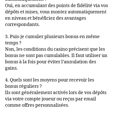
Oui, en accumulant des points de fidélité via vos
dépôts et mises, vous montez automatiquement
en niveau et bénéficiez des avantages
correspondants.
3. Puis-je cumuler plusieurs bonus en même
temps ?
Non, les conditions du casino précisent que les
bonus ne sont pas cumulables. Il faut utiliser un
bonus à la fois pour éviter l’annulation des
gains.
4. Quels sont les moyens pour recevoir les
bonus réguliers ?
Ils sont généralement activés lors de vos dépôts
via votre compte joueur ou reçus par email
comme offres personnalisées.