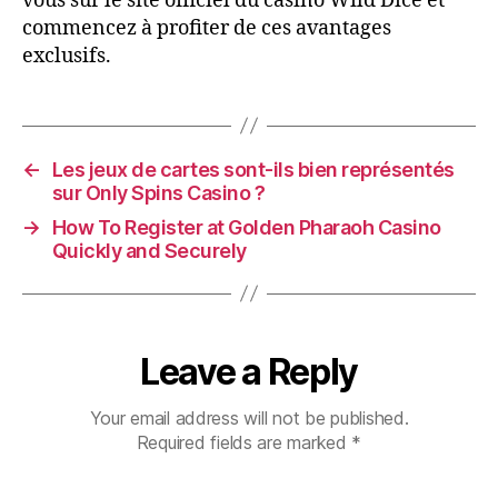
vous sur le site officiel du casino Wild Dice et
commencez à profiter de ces avantages
exclusifs.
←
Les jeux de cartes sont-ils bien représentés
sur Only Spins Casino ?
→
How To Register at Golden Pharaoh Casino
Quickly and Securely
Leave a Reply
Your email address will not be published.
Required fields are marked
*