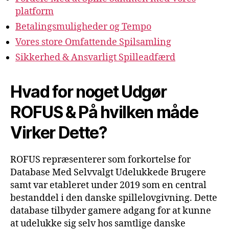
platform
Betalingsmuligheder og Tempo
Vores store Omfattende Spilsamling
Sikkerhed & Ansvarligt Spilleadfærd
Hvad for noget Udgør
ROFUS & På hvilken måde
Virker Dette?
ROFUS repræsenterer som forkortelse for
Database Med Selvvalgt Udelukkede Brugere
samt var etableret under 2019 som en central
bestanddel i den danske spillelovgivning. Dette
database tilbyder gamere adgang for at kunne
at udelukke sig selv hos samtlige danske