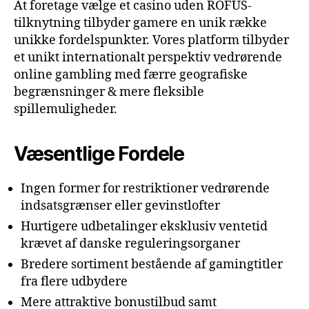
At foretage vælge et casino uden ROFUS-
tilknytning tilbyder gamere en unik række
unikke fordelspunkter. Vores platform tilbyder
et unikt internationalt perspektiv vedrørende
online gambling med færre geografiske
begrænsninger & mere fleksible
spillemuligheder.
Væsentlige Fordele
Ingen former for restriktioner vedrørende
indsatsgrænser eller gevinstlofter
Hurtigere udbetalinger eksklusiv ventetid
krævet af danske reguleringsorganer
Bredere sortiment bestående af gamingtitler
fra flere udbydere
Mere attraktive bonustilbud samt