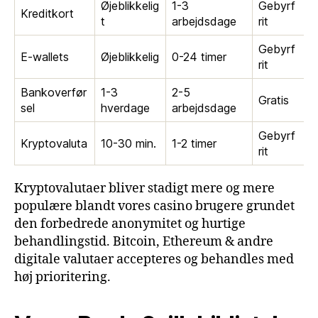
Øjeblikkelig
1-3
Gebyrf
Kreditkort
t
arbejdsdage
rit
Gebyrf
E-wallets
Øjeblikkelig
0-24 timer
rit
Bankoverfør
1-3
2-5
Gratis
sel
hverdage
arbejdsdage
Gebyrf
Kryptovaluta
10-30 min.
1-2 timer
rit
Kryptovalutaer bliver stadigt mere og mere
populære blandt vores casino brugere grundet
den forbedrede anonymitet og hurtige
behandlingstid. Bitcoin, Ethereum & andre
digitale valutaer accepteres og behandles med
høj prioritering.