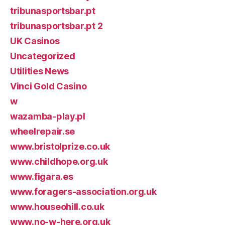
tribunasportsbar.pt
tribunasportsbar.pt 2
UK Casinos
Uncategorized
Utilities News
Vinci Gold Casino
w
wazamba-play.pl
wheelrepair.se
www.bristolprize.co.uk
www.childhope.org.uk
www.figara.es
www.foragers-association.org.uk
www.houseohill.co.uk
www.no-w-here.org.uk