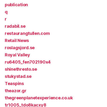
publication
q
r
radabil.se
restaurangtullen.com
Retail News
roslagsjord.se
Royal Valley
ru6405_fen702190x4
shinethresto.se
stukystad.se
Teaspins
theazor.gr
thegreenplanetexperience.co.uk
tr1005_tdo8kacxy8