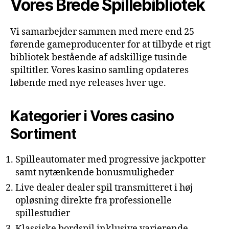
Vores Brede Spillebibliotek
Vi samarbejder sammen med mere end 25
førende gameproducenter for at tilbyde et rigt
bibliotek bestående af adskillige tusinde
spiltitler. Vores kasino samling opdateres
løbende med nye releases hver uge.
Kategorier i Vores casino
Sortiment
Spilleautomater med progressive jackpotter
samt nytænkende bonusmuligheder
Live dealer dealer spil transmitteret i høj
opløsning direkte fra professionelle
spillestudier
Klassiske bordspil inklusive varierende