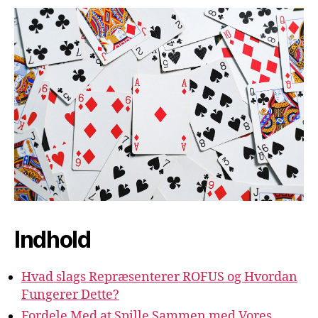
Spi
Frit
Eks
Beg
Indhold
Hvad slags Repræsenterer ROFUS og Hvordan
Fungerer Dette?
Fordele Med at Spille Sammen med Vores