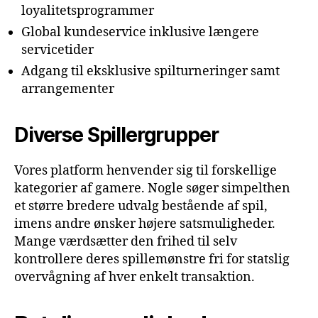
loyalitetsprogrammer
Global kundeservice inklusive længere
servicetider
Adgang til eksklusive spilturneringer samt
arrangementer
Diverse Spillergrupper
Vores platform henvender sig til forskellige
kategorier af gamere. Nogle søger simpelthen
et større bredere udvalg bestående af spil,
imens andre ønsker højere satsmuligheder.
Mange værdsætter den frihed til selv
kontrollere deres spillemønstre fri for statslig
overvågning af hver enkelt transaktion.